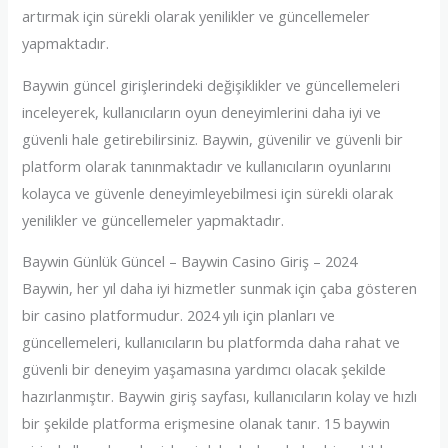
artırmak için sürekli olarak yenilikler ve güncellemeler
yapmaktadır.
Baywin güncel girişlerindeki değişiklikler ve güncellemeleri
inceleyerek, kullanıcıların oyun deneyimlerini daha iyi ve
güvenli hale getirebilirsiniz. Baywin, güvenilir ve güvenli bir
platform olarak tanınmaktadır ve kullanıcıların oyunlarını
kolayca ve güvenle deneyimleyebilmesi için sürekli olarak
yenilikler ve güncellemeler yapmaktadır.
Baywin Günlük Güncel – Baywin Casino Giriş – 2024
Baywin, her yıl daha iyi hizmetler sunmak için çaba gösteren
bir casino platformudur. 2024 yılı için planları ve
güncellemeleri, kullanıcıların bu platformda daha rahat ve
güvenli bir deneyim yaşamasına yardımcı olacak şekilde
hazırlanmıştır. Baywin giriş sayfası, kullanıcıların kolay ve hızlı
bir şekilde platforma erişmesine olanak tanır. 15 baywin