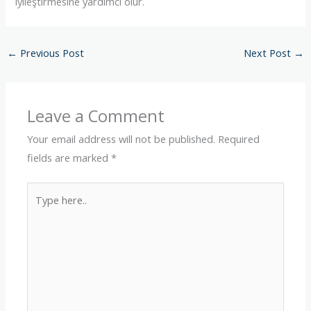
iyileştirmesine yardımcı olur.
←
Previous Post
Next Post
→
Leave a Comment
Your email address will not be published.
Required
fields are marked
*
Type
here..