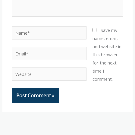
Name*
Save my
name, email,
and website in
Email*
this browser
for the next
time I
Website
comment.