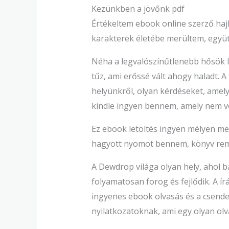
Kezünkben a jövőnk pdf
Értékeltem ebook online szerző hajl
karakterek életébe merültem, együt
Néha a legvalószínűtlenebb hősök l
tűz, ami erőssé vált ahogy haladt. 
helyünkről, olyan kérdéseket, amely
kindle ingyen bennem, amely nem v
Ez ebook letöltés ingyen mélyen me
hagyott nyomot bennem, könyv rem
A Dewdrop világa olyan hely, ahol b
folyamatosan forog és fejlődik. A ír
ingyenes ebook olvasás és a csend
nyilatkozatoknak, ami egy olyan olv