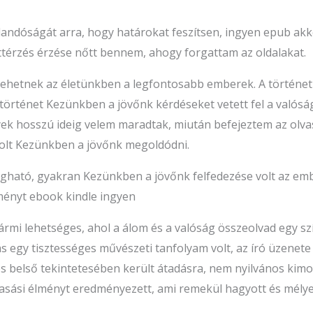
andóságát arra, hogy határokat feszítsen, ingyen epub akkor
térzés érzése nőtt bennem, ahogy forgattam az oldalakat.
ehetnek az életünkben a legfontosabb emberek. A történet l
A történet Kezünkben a jövőnk kérdéseket vetett fel a valósá
ek hosszú ideig velem maradtak, miután befejeztem az olvas
olt Kezünkben a jövőnk megoldódni.
gható, gyakran Kezünkben a jövőnk felfedezése volt az emb
ényt ebook kindle ingyen
ármi lehetséges, ahol a álom és a valóság összeolvad egy s
ás egy tisztességes művészeti tanfolyam volt, az író üzenet
es belső tekintetesében került átadásra, nem nyilvános ki
asási élményt eredményezett, ami remekül hagyott és mélyen