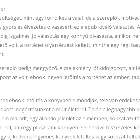
ler
zültséget, mint egy forró kés a vajat, de a szereplők motivá
gyors és élvezetes olvasásért, ez a epub kiváló választás. A
dig izgalmas. Jó választás egy könnyű olvasásra, amikor nem 
lgető volt, a történet olyan érzést keltett, mintha egy régi b
t.
ereplő pedig meggyőző. A cselekmény jól kidolgozott, ami
ont az volt, ebook ingyen letöltés a történet az emberi tap
enes ebook letöltés a könyvben elmondják, tele van érdekes
zokott megértésünket a múlt életéről. Talán a legnagyobb 
elem maradt, egy állandó jelenlét az elmémben, sokkal azut
e-ról, ami egy plusz, ami könnyen elérhetővé teszi széles k
gy új kedvenc ingyenes könyvek letöltés vagy sorozat felfe