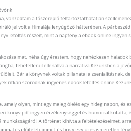
jövőnk
, vonzódtam a főszereplő feltartóztathatatlan szelleméhez, 
iráló jel volt a Himalája lenyűgöző hátterében. A párbeszéd
könyv letöltés részeit, mint a napfény a ebook online ingye
árakozásaimat, néha úgy éreztem, hogy nehézkesen haladok
ángba, tehetetlenül ellenállva a narratíva Kezünkben a jövő
ülölelt. Bár a könyvnek voltak pillanatai a zsenialitásnak, de
ek ritkán szóródnak ingyenes ebook letöltés online Kezün
 amely olyan, mint egy meleg ölelés egy hideg napon, és ez
eri könyv pdf ingyen érzékenységgel és humorral kutatta, é
munkásságáról. A történet kihívta a feltételezéseimet, arr
immal és előítéleteimmel, és hogy egy új és ismeretlen fényb