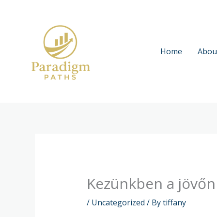
Skip
to
content
Home
Abou
Kezünkben a jövőn
/
Uncategorized
/ By
tiffany