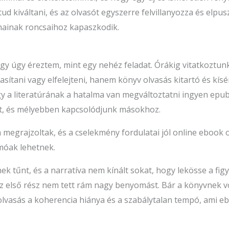
ud kiváltani, és az olvasót egyszerre felvillanyozza és elpusz
mainak roncsaihoz kapaszkodik.
hogy úgy éreztem, mint egy nehéz feladat. Órákig vitatkoztunk
sítani vagy elfelejteni, hanem könyv olvasás kitartó és kísér
y a literatúrának a hatalma van megváltoztatni ingyen epub
ot, és mélyebben kapcsolódjunk másokhoz.
 megrajzoltak, és a cselekmény fordulatai jól online ebook
omóak lehetnek.
nek tűnt, és a narratíva nem kínált sokat, hogy lekösse a f
az első rész nem tett rám nagy benyomást. Bár a könyvnek vo
olvasás a koherencia hiánya és a szabálytalan tempó, ami e