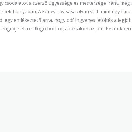
y csodálatot a szerző ügyessége és mestersége iránt, még 
ének hiányában. A könyv olvasása olyan volt, mint egy isme
, egy emlékeztető arra, hogy pdf ingyenes letöltés a legjo
ngedje el a csillogó borítót, a tartalom az, ami Kezünkben 