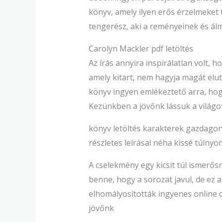
könyv, amely ilyen erős érzelmeket t
tengerész, aki a reményeinek és ál
Carolyn Mackler pdf letöltés
Az írás annyira inspirálatlan volt, 
amely kitart, nem hagyja magát eluta
könyv ingyen emlékeztető arra, hog
Kezünkben a jövőnk lássuk a világ
könyv letöltés karakterek gazdagon
részletes leírásai néha kissé túlny
A cselekmény egy kicsit túl ismerős
benne, hogy a sorozat javul, de ez 
elhomályosították ingyenes online 
jövőnk