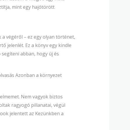
títja, mint egy hajótörött
 a végéről – ez egy olyan történet,
tő jelenlét. Ez a könyv egy kindle
 segíteni abban, hogy új és
 olvasás Azonban a környezet
igyelmemet. Nem vagyok biztos
ltak ragyogó pillanatai, végül
book jelentett az Kezünkben a