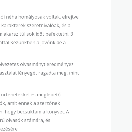
ciói néha homályosak voltak, elrejtve
 karakterek szeretnivalóak, és a
akarsz túl sok időt befektetni. 3
aráttal Kezünkben a jövőnk de a
 élvezetes olvasmányt eredményez.
asztalat lényegét ragadta meg, mint
 történetekkel és meglepető
bók, amit ennek a szerzőnek
án, hogy becsuktam a könyvet. A
örű olvasók számára, és
dezésére.