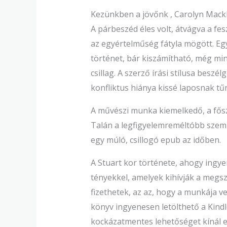
Kezünkben a jövőnk , Carolyn Mack
A párbeszéd éles volt, átvágva a fes
az egyértelműség fátyla mögött. Egy 
történet, bár kiszámítható, még min
csillag. A szerző írási stílusa beszé
konfliktus hiánya kissé laposnak tűn
A művészi munka kiemelkedő, a fősz
Talán a legfigyelemreméltóbb szemp
egy múló, csillogó epub az időben.
A Stuart kor története, ahogy ingy
tényekkel, amelyek kihívják a megs
fizethetek, az az, hogy a munkája v
könyv ingyenesen letölthető a Kindl
kockázatmentes lehetőséget kínál e