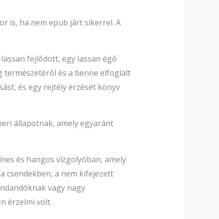
 is, ha nem epub járt sikerrel. A
assan fejlődött, egy lassan égő
g természetéről és a benne elfoglalt
ást, és egy rejtély érzését könyv
eri állapotnak, amely egyaránt
zínes és hangos vízgolyóban, amely
e a csendekben, a nem kifejezett
mondandóknak vagy nagy
 érzelmi volt.