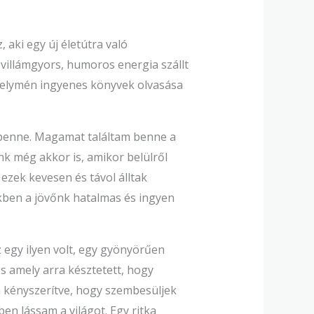
aki egy új életútra való
 villámgyors, humoros energia szállt
n selymén ingyenes könyvek olvasása
 benne. Magamat találtam benne a
nk még akkor is, amikor belülről
 ezek kevesen és távol álltak
kben a jövőnk hatalmas és ingyen
 egy ilyen volt, egy gyönyörűen
s amely arra késztetett, hogy
a kényszerítve, hogy szembesüljek
en lássam a világot. Egy ritka