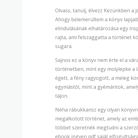
Olvass, tanulj, élvezz Kezünkben a 
Ahogy belemerültem a könyv lapjaiba
elindulásának elhatározása egy insp
rajta, ami felszaggatta a történet 
sugara.
Sajnos ez a könyv nem érte el a v
történetben, mint egy molylepke a l
égett, a fény ragyogott, a meleg kör
egymástól, mint a gyémántok, amely
tájon.
Néha rábukkansz egy olyan könyvre,
megalkotott történet, amely az emb
többet szeretnék megtudni a szerző 
ebook ingyen pdf saját elfogultsága