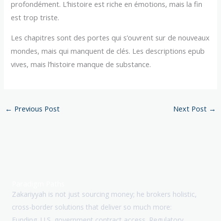
profondément. L’histoire est riche en émotions, mais la fin
est trop triste.
Les chapitres sont des portes qui s’ouvrent sur de nouveaux
mondes, mais qui manquent de clés. Les descriptions epub
vives, mais l’histoire manque de substance.
←
Previous Post
Next Post
→
Paradigm Paths
Zakariyyah is not just sourcing money; he brokers holistic,
cross-border solutions that deliver so much more:
Funding. U.S. government contract access. Regulatory