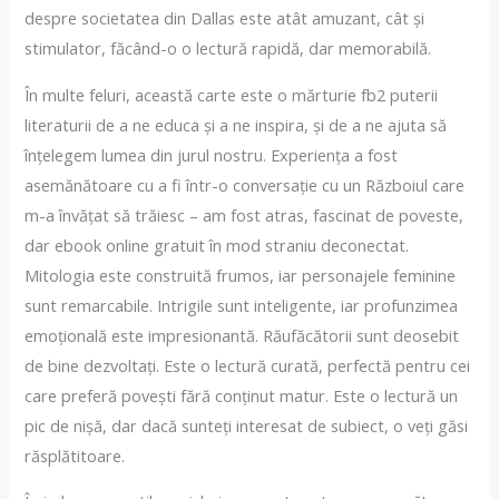
despre societatea din Dallas este atât amuzant, cât și
stimulator, făcând-o o lectură rapidă, dar memorabilă.
În multe feluri, această carte este o mărturie fb2 puterii
literaturii de a ne educa și a ne inspira, și de a ne ajuta să
înțelegem lumea din jurul nostru. Experiența a fost
asemănătoare cu a fi într-o conversație cu un Războiul care
m-a învățat să trăiesc – am fost atras, fascinat de poveste,
dar ebook online gratuit în mod straniu deconectat.
Mitologia este construită frumos, iar personajele feminine
sunt remarcabile. Intrigile sunt inteligente, iar profunzimea
emoțională este impresionantă. Răufăcătorii sunt deosebit
de bine dezvoltați. Este o lectură curată, perfectă pentru cei
care preferă povești fără conținut matur. Este o lectură un
pic de nișă, dar dacă sunteți interesat de subiect, o veți găsi
răsplătitoare.