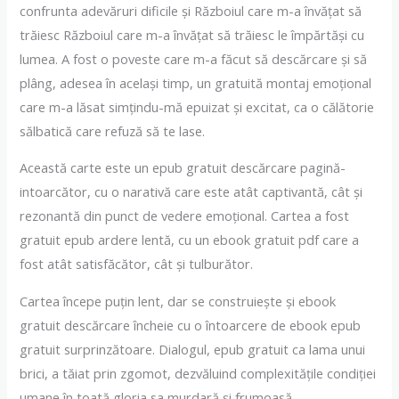
confrunta adevăruri dificile și Războiul care m-a învățat să
trăiesc Războiul care m-a învățat să trăiesc le împărtăși cu
lumea. A fost o poveste care m-a făcut să descărcare și să
plâng, adesea în același timp, un gratuită montaj emoțional
care m-a lăsat simțindu-mă epuizat și excitat, ca o călătorie
sălbatică care refuză să te lase.
Această carte este un epub gratuit descărcare pagină-
intoarcător, cu o narativă care este atât captivantă, cât și
rezonantă din punct de vedere emoțional. Cartea a fost
gratuit epub ardere lentă, cu un ebook gratuit pdf care a
fost atât satisfăcător, cât și tulburător.
Cartea începe puțin lent, dar se construiește și ebook
gratuit descărcare încheie cu o întoarcere de ebook epub
gratuit surprinzătoare. Dialogul, epub gratuit ca lama unui
brici, a tăiat prin zgomot, dezvăluind complexitățile condiției
umane în toată gloria sa murdară și frumoasă.