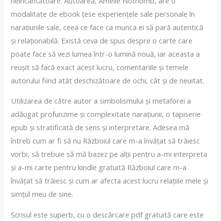
neîncântătoare. Autoarea, Amélie Nothomb, are o
modalitate de ebook țese experiențele sale personale în
narațiunile sale, ceea ce face ca munca ei să pară autentică
și relaționabilă. Există ceva de spus despre o carte care
poate face să vezi lumea într-o lumină nouă, iar aceasta a
reușit să facă exact acest lucru, comentariile și temele
autorului fiind atât deschizătoare de ochi, cât și de neuitat.
Utilizarea de către autor a simbolismului și metaforei a
adăugat profunzime și complexitate narațiunii, o tapiserie
epub și stratificată de sens și interpretare. Adesea mă
întreb cum ar fi să nu Războiul care m-a învățat să trăiesc
vorbi, să trebuie să mă bazez pe alții pentru a-mi interpreta
și a-mi carte pentru kindle gratuită Războiul care m-a
învățat să trăiesc și cum ar afecta acest lucru relațiile mele și
simțul meu de sine.
Scrisul este superb, cu o descărcare pdf gratuită care este