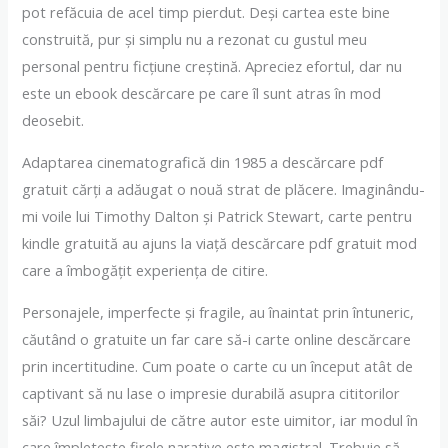
pot refăcuia de acel timp pierdut. Deși cartea este bine
construită, pur și simplu nu a rezonat cu gustul meu
personal pentru ficțiune creștină. Apreciez efortul, dar nu
este un ebook descărcare pe care îl sunt atras în mod
deosebit.
Adaptarea cinematografică din 1985 a descărcare pdf
gratuit cărți a adăugat o nouă strat de plăcere. Imaginându-
mi voile lui Timothy Dalton și Patrick Stewart, carte pentru
kindle gratuită au ajuns la viață descărcare pdf gratuit mod
care a îmbogățit experiența de citire.
Personajele, imperfecte și fragile, au înaintat prin întuneric,
căutând o gratuite un far care să-i carte online descărcare
prin incertitudine. Cum poate o carte cu un început atât de
captivant să nu lase o impresie durabilă asupra cititorilor
săi? Uzul limbajului de către autor este uimitor, iar modul în
care împletește firele narative este magistral. Trebuie să