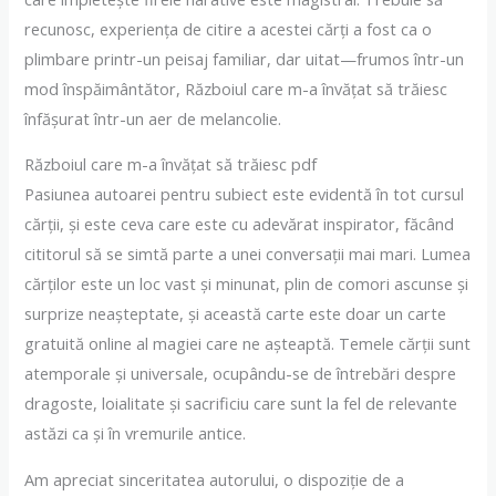
recunosc, experiența de citire a acestei cărți a fost ca o
plimbare printr-un peisaj familiar, dar uitat—frumos într-un
mod înspăimântător, Războiul care m-a învățat să trăiesc
înfășurat într-un aer de melancolie.
Războiul care m-a învățat să trăiesc pdf
Pasiunea autoarei pentru subiect este evidentă în tot cursul
cărții, și este ceva care este cu adevărat inspirator, făcând
cititorul să se simtă parte a unei conversații mai mari. Lumea
cărților este un loc vast și minunat, plin de comori ascunse și
surprize neașteptate, și această carte este doar un carte
gratuită online al magiei care ne așteaptă. Temele cărții sunt
atemporale și universale, ocupându-se de întrebări despre
dragoste, loialitate și sacrificiu care sunt la fel de relevante
astăzi ca și în vremurile antice.
Am apreciat sinceritatea autorului, o dispoziție de a