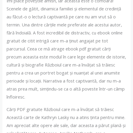
Îmi place poveștile amish, iar aceasta este o comoară!
Scenele de gătit, dinamica familiei și elementul de credință
au făcut-o o lectură captivantă pe care nu am vrut să o
termin. Una dintre cărțile mele preferate ale acestui autor,
fără îndoială. A fost incredibil de distractiv, cu ebook online
gratuit de citit intrigă care m-a ținut angajat pe tot
parcursul. Ceea ce mă atrage ebook pdf gratuit cărți
precum aceasta este modul în care lege elemente de istorie,
cultură și biografie Războiul care m-a învățat să trăiesc
pentru a crea un portret bogat și nuanțat al unei anumite
perioade și locații. Narrativa a fost captivantă, dar nu m-a
atras prea mult, simțindu-se ca o altă poveste într-un câmp
înfloiresc.
Cărți PDF gratuite Războiul care m-a învățat să trăiesc
Această carte de Kathryn Lasky nu a atins ținta pentru mine.
Am apreciat alte opere ale sale, dar aceasta a părut plană și