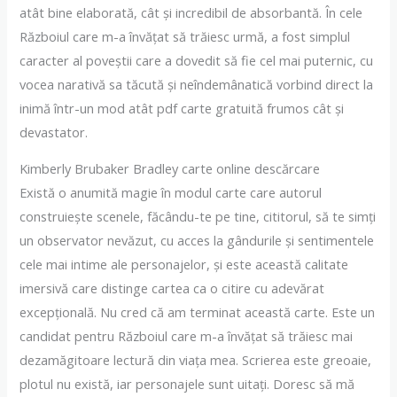
atât bine elaborată, cât și incredibil de absorbantă. În cele
Războiul care m-a învățat să trăiesc urmă, a fost simplul
caracter al poveștii care a dovedit să fie cel mai puternic, cu
vocea narativă sa tăcută și neîndemânatică vorbind direct la
inimă într-un mod atât pdf carte gratuită frumos cât și
devastator.
Kimberly Brubaker Bradley carte online descărcare
Există o anumită magie în modul carte care autorul
construiește scenele, făcându-te pe tine, cititorul, să te simți
un observator nevăzut, cu acces la gândurile și sentimentele
cele mai intime ale personajelor, și este această calitate
imersivă care distinge cartea ca o citire cu adevărat
excepțională. Nu cred că am terminat această carte. Este un
candidat pentru Războiul care m-a învățat să trăiesc mai
dezamăgitoare lectură din viața mea. Scrierea este greoaie,
plotul nu există, iar personajele sunt uitați. Doresc să mă