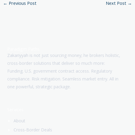
←
Previous Post
Next Post
→
Paradigm Paths
Zakariyyah is not just sourcing money; he brokers holistic,
cross-border solutions that deliver so much more:
Funding. U.S. government contract access. Regulatory
compliance. Risk mitigation. Seamless market entry. All in
one powerful, strategic package.
Services
About
Cross-Border Deals