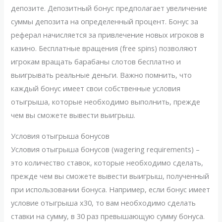
депозите. Депозитный бонус предполагает увеличение
суммы депозита на определенный процент. Бонус за
реферал начисляется за привлечение новых игроков в
казино. Бесплатные вращения (free spins) позволяют
игрокам вращать барабаны слотов бесплатно и
выигрывать реальные деньги. Важно помнить, что
каждый бонус имеет свои собственные условия
отыгрыша, которые необходимо выполнить, прежде
чем вы сможете вывести выигрыш.
Условия отыгрыша бонусов
Условия отыгрыша бонусов (wagering requirements) –
это количество ставок, которые необходимо сделать,
прежде чем вы сможете вывести выигрыш, полученный
при использовании бонуса. Например, если бонус имеет
условие отыгрыша x30, то вам необходимо сделать
ставки на сумму, в 30 раз превышающую сумму бонуса.