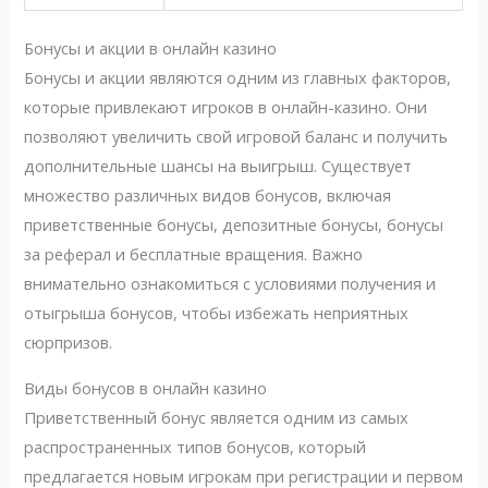
Бонусы и акции в онлайн казино
Бонусы и акции являются одним из главных факторов,
которые привлекают игроков в онлайн-казино. Они
позволяют увеличить свой игровой баланс и получить
дополнительные шансы на выигрыш. Существует
множество различных видов бонусов, включая
приветственные бонусы, депозитные бонусы, бонусы
за реферал и бесплатные вращения. Важно
внимательно ознакомиться с условиями получения и
отыгрыша бонусов, чтобы избежать неприятных
сюрпризов.
Виды бонусов в онлайн казино
Приветственный бонус является одним из самых
распространенных типов бонусов, который
предлагается новым игрокам при регистрации и первом