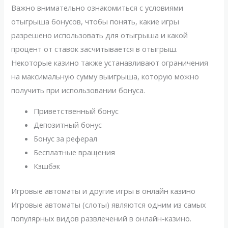
Важно внимательно ознакомиться с условиями
отыгрыша бонусов, чтобы понять, какие игры
разрешено использовать для отыгрыша и какой
процент от ставок засчитывается в отыгрыш.
Некоторые казино также устанавливают ограничения
на максимальную сумму выигрыша, которую можно
получить при использовании бонуса.
Приветственный бонус
Депозитный бонус
Бонус за реферал
Бесплатные вращения
Кэшбэк
Игровые автоматы и другие игры в онлайн казино
Игровые автоматы (слоты) являются одним из самых
популярных видов развлечений в онлайн-казино.