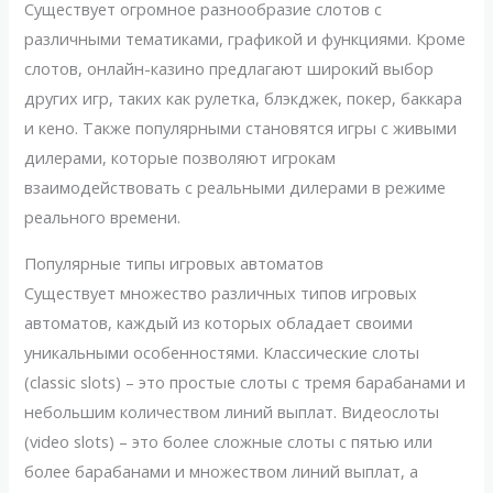
Существует огромное разнообразие слотов с
различными тематиками, графикой и функциями. Кроме
слотов, онлайн-казино предлагают широкий выбор
других игр, таких как рулетка, блэкджек, покер, баккара
и кено. Также популярными становятся игры с живыми
дилерами, которые позволяют игрокам
взаимодействовать с реальными дилерами в режиме
реального времени.
Популярные типы игровых автоматов
Существует множество различных типов игровых
автоматов, каждый из которых обладает своими
уникальными особенностями. Классические слоты
(classic slots) – это простые слоты с тремя барабанами и
небольшим количеством линий выплат. Видеослоты
(video slots) – это более сложные слоты с пятью или
более барабанами и множеством линий выплат, а