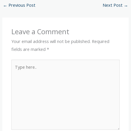
←
Previous Post
Next Post
→
Leave a Comment
Your email address will not be published.
Required
fields are marked
*
Type
here..