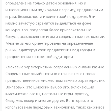
определена не только датой основания, но и
инновационными подходами к сервису, предлагаемым
играм, безопасности и клиентской поддержке. Эти
казино зачастую стремятся выделиться на фоне
конкурентов, предлагая более привлекательные
бонусы, эксклюзивные игры и современные технологии.
Многие из них ориентированы на определенные
рынки, адаптируя свои предложения под нужды и
предпочтения конкретной аудитории.
Ключевые характеристики современных онлайн казино
Современные онлайн-казино отличаются от своих
предшественников множеством важных характеристик.
Во-первых, это широкий выбор игр, включающий
классические слоты, настольные игры, рулетку,
блэкджек, покер и многие другие. Во-вторых, это
использование передовых технологий, таких как живое