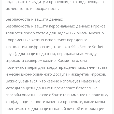
подвергаются аудиту и проверкам, что подтверждает
их честность и прозрачность.
Безопасность и защита данных
Безопасность и защита персональных данных игроков
являются приоритетом для надежных онлайн-казино.
Современные казино используют передовые
технологии шифрования, такие как SSL (Secure Socket
Layer), для защиты данных, передаваемых между
игроком и сервером казино. Кроме того, они
принимают меры для предотвращения мошенничества
и несанкционированного доступа к аккаунтам игроков.
Важно убедиться, что казино использует надежные
методы защиты данных и предлагает безопасные
способы оплаты. Также обратите внимание на политику
конфиденциальности казино и проверьте, какие меры
принимаются для защиты вашей личной информации.