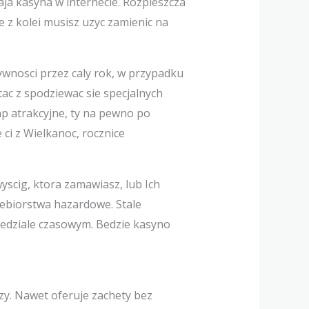
aja kasyna w internecie. Rozpieszcza
e z kolei musisz uzyc zamienic na
ywnosci przez caly rok, w przypadku
ac z spodziewac sie specjalnych
p atrakcyjne, ty na pewno po
ci z Wielkanoc, rocznice
scig, ktora zamawiasz, lub Ich
ebiorstwa hazardowe. Stale
zedziale czasowym. Bedzie kasyno
zy. Nawet oferuje zachety bez