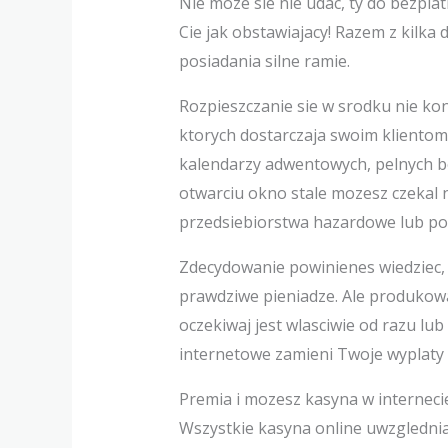
Nie moze sie nie udac, ty do bezpla
Cie jak obstawiajacy! Razem z kilka
posiadania silne ramie.
Rozpieszczanie sie w srodku nie ko
ktorych dostarczaja swoim klientom
kalendarzy adwentowych, pelnych b
otwarciu okno stale mozesz czekal n
przedsiebiorstwa hazardowe lub po
Zdecydowanie powinienes wiedziec, 
prawdziwe pieniadze. Ale produkowa
oczekiwaj jest wlasciwie od razu l
internetowe zamieni Twoje wyplaty 
Premia i mozesz kasyna w interneci
Wszystkie kasyna online uwzglednia