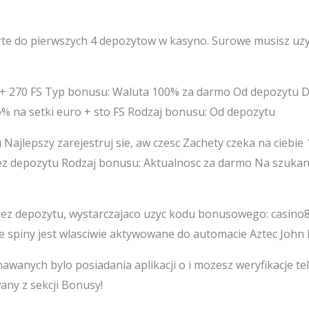
te do pierwszych 4 depozytow w kasyno. Surowe musisz uzy
l + 270 FS Typ bonusu: Waluta 100% za darmo Od depozytu 
% na setki euro + sto FS Rodzaj bonusu: Od depozytu
ajlepszy zarejestruj sie, aw czesc Zachety czeka na ciebie
 depozytu Rodzaj bonusu: Aktualnosc za darmo Na szukan
 bez depozytu, wystarczajaco uzyc kodu bonusowego: casino
e spiny jest wlasciwie aktywowane do automacie Aztec John 
anych bylo posiadania aplikacji o i mozesz weryfikacje tele
ny z sekcji Bonusy!