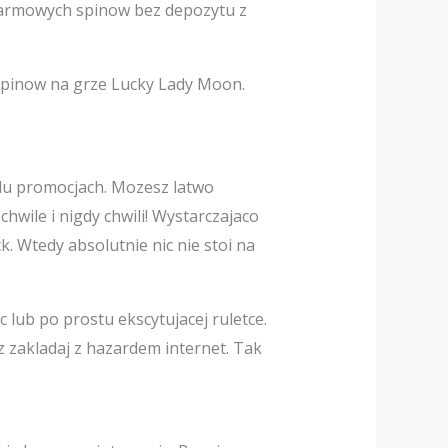
 darmowych spinow bez depozytu z
spinow na grze Lucky Lady Moon.
elu promocjach. Mozesz latwo
hwile i nigdy chwili! Wystarczajaco
k. Wtedy absolutnie nic nie stoi na
 lub po prostu ekscytujacej ruletce.
 zakladaj z hazardem internet. Tak