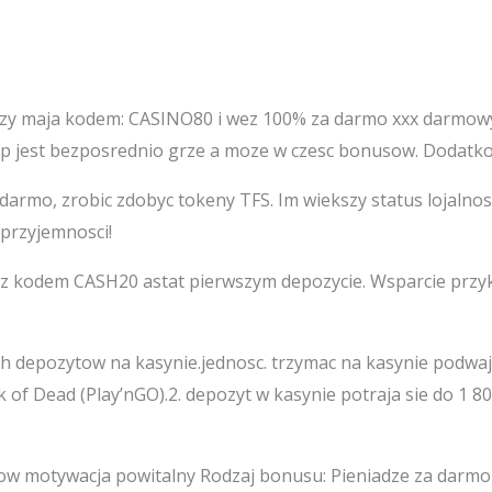
torzy maja kodem: CASINO80 i wez 100% za darmo xxx darmo
ip jest bezposrednio grze a moze w czesc bonusow. Dodatkow
darmo, zrobic zdobyc tokeny TFS. Im wiekszy status lojalnosc
 przyjemnosci!
 kodem CASH20 astat pierwszym depozycie. Wsparcie przykla
h depozytow na kasynie.jednosc. trzymac na kasynie podwaja
of Dead (Play’nGO).2. depozyt w kasynie potraja sie do 1 800
now motywacja powitalny Rodzaj bonusu: Pieniadze za darm