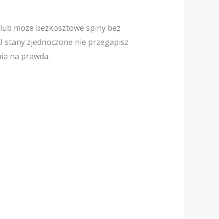
lub moze bezkosztowe spiny bez
. U stany zjednoczone nie przegapisz
ia na prawda.