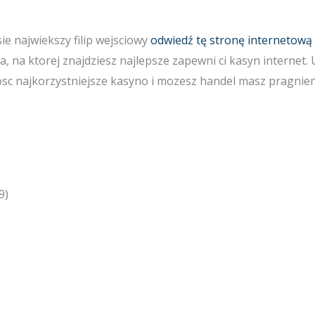
sie najwiekszy filip wejsciowy
odwiedź tę stronę internetową
ta, na ktorej znajdziesz najlepsze zapewni ci kasyn internet
sc najkorzystniejsze kasyno i mozesz handel masz pragnien
9)