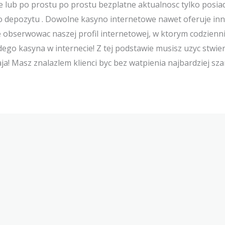
 lub po prostu po prostu bezplatne aktualnosc tylko posiadan
 depozytu . Dowolne kasyno internetowe nawet oferuje inna
e obserwowac naszej profil internetowej, w ktorym codziennie
dego kasyna w internecie! Z tej podstawie musisz uzyc stwie
ja! Masz znalazlem klienci byc bez watpienia najbardziej s