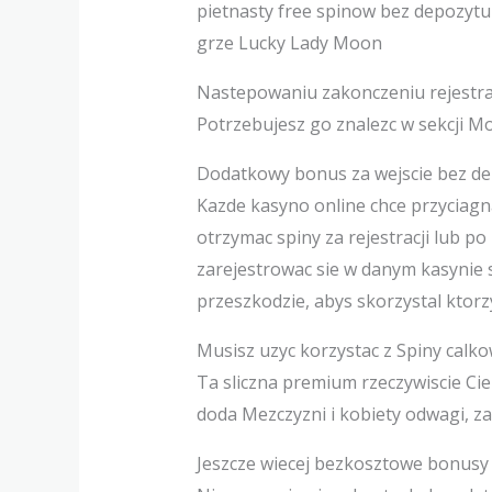
pietnasty free spinow bez depozytu
grze Lucky Lady Moon
Nastepowaniu zakonczeniu rejestra
Potrzebujesz go znalezc w sekcji Mo
Dodatkowy bonus za wejscie bez d
Kazde kasyno online chce przyciagn
otrzymac spiny za rejestracji lub p
zarejestrowac sie w danym kasynie si
przeszkodzie, abys skorzystal ktor
Musisz uzyc korzystac z Spiny calko
Ta sliczna premium rzeczywiscie Ci
doda Mezczyzni i kobiety odwagi, z
Jeszcze wiecej bezkosztowe bonusy