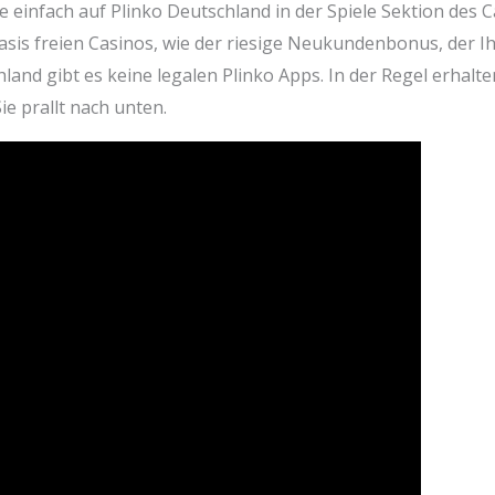
e einfach auf Plinko Deutschland in der Spiele Sektion des C
is freien Casinos, wie der riesige Neukundenbonus, der Ih
and gibt es keine legalen Plinko Apps. In der Regel erhalten
ie prallt nach unten.