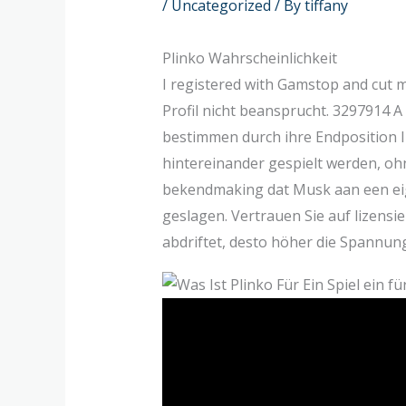
/
Uncategorized
/ By
tiffany
Plinko Wahrscheinlichkeit
I registered with Gamstop and cut m
Profil nicht beansprucht. 3297914 A
bestimmen durch ihre Endposition I
hintereinander gespielt werden, ohn
bekendmaking dat Musk aan een eige
geslagen. Vertrauen Sie auf lizensie
abdriftet, desto höher die Spannung