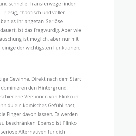
 und schnelle Transferwege finden.
 riesig, chaotisch und voller
aben es ihr angetan. Seriöse
auert, ist das fragwürdig. Aber wie
äuschung ist möglich, aber nur mit
einige der wichtigsten Funktionen,
tige Gewinne. Direkt nach dem Start
e dominieren den Hintergrund,
schiedene Versionen von Plinko in
enn du ein komisches Gefühl hast,
die Finger davon lassen. Es werden
u beschränken. Ebenso ist Plinko
seriöse Alternativen für dich