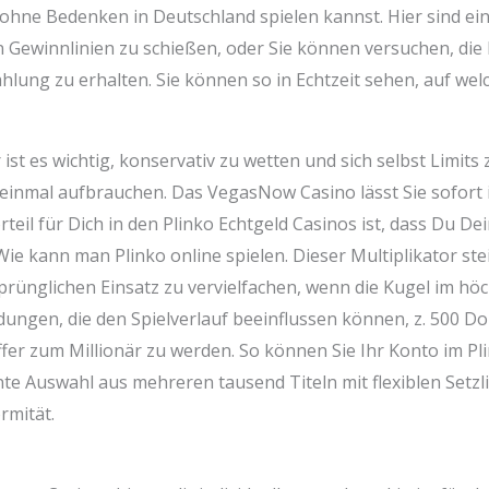
 ohne Bedenken in Deutschland spielen kannst. Hier sind ei
n Gewinnlinien zu schießen, oder Sie können versuchen, die 
lung zu erhalten. Sie können so in Echtzeit sehen, auf welc
 ist es wichtig, konservativ zu wetten und sich selbst Limits
f einmal aufbrauchen. Das VegasNow Casino lässt Sie sofort
eil für Dich in den Plinko Echtgeld Casinos ist, dass Du De
Wie kann man Plinko online spielen. Dieser Multiplikator ste
prünglichen Einsatz zu vervielfachen, wenn die Kugel im hö
idungen, die den Spielverlauf beeinflussen können, z. 500 D
ffer zum Millionär zu werden. So können Sie Ihr Konto im Pl
te Auswahl aus mehreren tausend Titeln mit flexiblen Setzli
rmität.