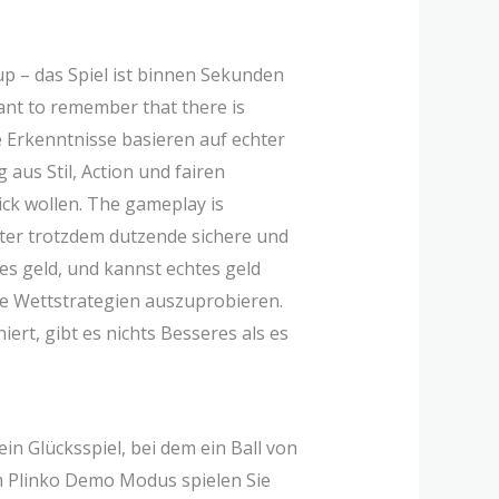
up – das Spiel ist binnen Sekunden
tant to remember that there is
e Erkenntnisse basieren auf echter
aus Stil, Action und fairen
ick wollen. The gameplay is
ieter trotzdem dutzende sichere und
tes geld, und kannst echtes geld
ene Wettstrategien auszuprobieren.
ert, gibt es nichts Besseres als es
in Glücksspiel, bei dem ein Ball von
Im Plinko Demo Modus spielen Sie