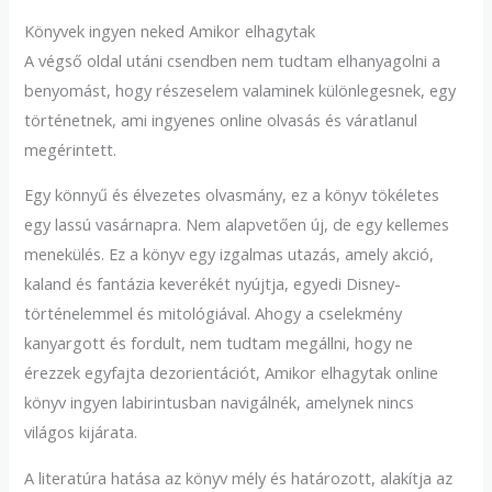
Könyvek ingyen neked Amikor elhagytak
A végső oldal utáni csendben nem tudtam elhanyagolni a
benyomást, hogy részeselem valaminek különlegesnek, egy
történetnek, ami ingyenes online olvasás és váratlanul
megérintett.
Egy könnyű és élvezetes olvasmány, ez a könyv tökéletes
egy lassú vasárnapra. Nem alapvetően új, de egy kellemes
menekülés. Ez a könyv egy izgalmas utazás, amely akció,
kaland és fantázia keverékét nyújtja, egyedi Disney-
történelemmel és mitológiával. Ahogy a cselekmény
kanyargott és fordult, nem tudtam megállni, hogy ne
érezzek egyfajta dezorientációt, Amikor elhagytak online
könyv ingyen labirintusban navigálnék, amelynek nincs
világos kijárata.
A literatúra hatása az könyv mély és határozott, alakítja az