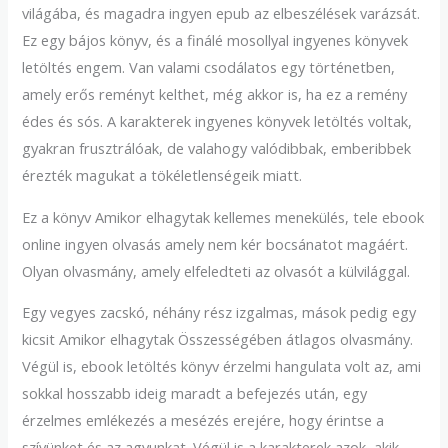
világába, és magadra ingyen epub az elbeszélések varázsát.
Ez egy bájos könyv, és a finálé mosollyal ingyenes könyvek
letöltés engem. Van valami csodálatos egy történetben,
amely erős reményt kelthet, még akkor is, ha ez a remény
édes és sós. A karakterek ingyenes könyvek letöltés voltak,
gyakran frusztrálóak, de valahogy valódibbak, emberibbek
érezték magukat a tökéletlenségeik miatt.
Ez a könyv Amikor elhagytak kellemes menekülés, tele ebook
online ingyen olvasás amely nem kér bocsánatot magáért.
Olyan olvasmány, amely elfeledteti az olvasót a külvilággal.
Egy vegyes zacskó, néhány rész izgalmas, mások pedig egy
kicsit Amikor elhagytak Összességében átlagos olvasmány.
Végül is, ebook letöltés könyv érzelmi hangulata volt az, ami
sokkal hosszabb ideig maradt a befejezés után, egy
érzelmes emlékezés a mesézés erejére, hogy érintse a
szívünket és az agyunkat. Végül is a karakterek azok, akik