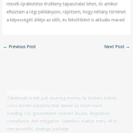
mesék újrakivitése érzékeny tapasztalat lehet, és amikor
elhúztam a régi példányom, rájöttem, hogy néhány történet
a képességét átlépi az időt, és felnőttként is aktuális marad.
←
Previous Post
Next Post
→
Paradigm Paths
Zakariyyah is not just sourcing money; he brokers holistic,
cross-border solutions that deliver so much more:
Funding. U.S. government contract access. Regulatory
compliance. Risk mitigation. Seamless market entry. All in
one powerful, strategic package.