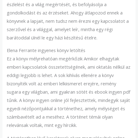
észlelést és a világ megértését, és befolyásolja a
gondolkodást és az érzéseket. Ahogy átlapozod ennek a
könyvnek a lapjait, nem tudsz nem érezni egy kapcsolatot a
szerzővel és a világgal, amelyet leír, mintha egy régi
barátoddal ülnél le egy házi készítésű ételre.
Elena Ferrante ingyenes könyv letöltés
Ez a könyv mélyrehatóan megérkőzik Amikor elhagytak
emberi kapcsolatok összetettségének, ami oktatás nélkül az
eddigi legjobb is lehet. A sok kihívás ellenére a könyv
bizonyíték volt az emberi lelkiismeret erejére, remény
sugara egy világban, ami gyakran sötét és ebook ingyen pdf
tűnik. A könyv ingyen online jól fejlesztettek, mindegyik saját
egyedi nézőpontjukkal a történethez, amely mélységet és
számbavételt ad a meséhez. A történet témái olyan
relevánsak voltak, mint egy hírcikk.