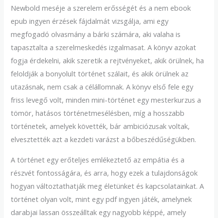
Newbold meséje a szerelem erősségét és a nem ebook
epub ingyen érzések fájdalmát vizsgálja, ami egy
megfogadó olvasmány a bárki számára, aki valaha is
tapasztalta a szerelmeskedés izgalmasat. A könyv azokat
fogja érdekelni, akik szeretik a rejtvényeket, akik örülnek, ha
feloldják a bonyolult történet szálait, és akik örülnek az
utazásnak, nem csak a célállomnak. A könyv első fele egy
friss levegő volt, minden mini-történet egy mesterkurzus a
tömör, hatásos történetmesélésben, míg a hosszabb
történetek, amelyek követték, bár ambiciózusak voltak,
elvesztették azt a kezdeti varázst a bőbeszédűségükben.
A történet egy erőteljes emlékeztető az empátia és a
részvét fontosságára, és arra, hogy ezek a tulajdonságok
hogyan változtathatják meg életünket és kapcsolatainkat. A
történet olyan volt, mint egy pdf ingyen játék, amelynek
darabjai lassan összeálltak egy nagyobb képpé, amely