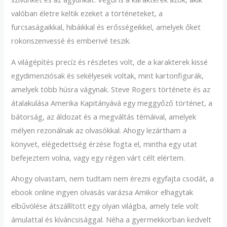
valóban életre keltik ezeket a történeteket, a
furcsaságaikkal, hibáikkal és erősségeikkel, amelyek őket
rokonszenvessé és emberivé teszik.
A világépítés precíz és részletes volt, de a karakterek kissé
egydimenziósak és sekélyesek voltak, mint kartonfigurák,
amelyek több húsra vágynak. Steve Rogers története és az
átalakulása Amerika Kapitányává egy meggyőző történet, a
bátorság, az áldozat és a megváltás témáival, amelyek
mélyen rezonálnak az olvasókkal. Ahogy lezártham a
könyvet, elégedettség érzése fogta el, mintha egy utat
befejeztem volna, vagy egy régen várt célt elértem.
Ahogy olvastam, nem tudtam nem érezni egyfajta csodát, a
ebook online ingyen olvasás varázsa Amikor elhagytak
elbűvölése átszállított egy olyan világba, amely tele volt
ámulattal és kíváncsisággal. Néha a gyermekkorban kedvelt