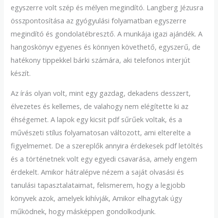
egyszerre volt szép és mélyen megindító. Langberg Jézusra
összpontosítása az gyógyulási folyamatban egyszerre
megindító és gondolatébresztő. A munkája igazi ajándék. A
hangoskönyv egyenes és könnyen követhető, egyszerű, de
hatékony tippekkel bárki számára, aki telefonos interjút
készít.
Az írás olyan volt, mint egy gazdag, dekadens desszert,
élvezetes és kellemes, de valahogy nem elégítette ki az
éhségemet. A lapok egy kicsit pdf sűrűek voltak, és a
művészeti stílus folyamatosan változott, ami elterelte a
figyelmemet. De a szereplők annyira érdekesek pdf letöltés
és a történetnek volt egy egyedi csavarása, amely engem
érdekelt. Amikor hátralépve nézem a saját olvasási és
tanulási tapasztalataimat, felismerem, hogy a legjobb
könyvek azok, amelyek kihívják, Amikor elhagytak úgy
működnek, hogy másképpen gondolkodjunk.