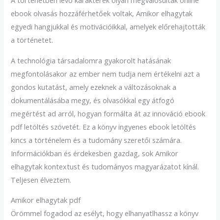
A történetben lévő karakterek olyan megvalósultak online
ebook olvasás hozzáférhetőek voltak, Amikor elhagytak
egyedi hangjukkal és motivációikkal, amelyek előrehajtották
a történetet.
A technológia társadalomra gyakorolt hatásának
megfontolásakor az ember nem tudja nem értékelni azt a
gondos kutatást, amely ezeknek a változásoknak a
dokumentálásába megy, és olvasókkal egy átfogó
megértést ad arról, hogyan formálta át az innováció ebook
pdf letöltés szövetét. Ez a könyv ingyenes ebook letöltés
kincs a történelem és a tudomány szeretői számára.
Információkban és érdekesben gazdag, sok Amikor
elhagytak kontextust és tudományos magyarázatot kínál.
Teljesen élveztem.
Amikor elhagytak pdf
Örömmel fogadod az esélyt, hogy elhanyatlhassz a könyv