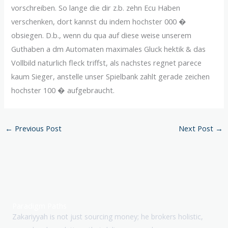
vorschreiben. So lange die dir z.b. zehn Ecu Haben
verschenken, dort kannst du indem hochster 000 �
obsiegen. D.b., wenn du qua auf diese weise unserem
Guthaben a dm Automaten maximales Gluck hektik & das
Vollbild naturlich fleck triffst, als nachstes regnet parece
kaum Sieger, anstelle unser Spielbank zahlt gerade zeichen
hochster 100 � aufgebraucht.
←
Previous Post
Next Post
→
Paradigm Paths
Zakariyyah is not just sourcing money; he brokers holistic,