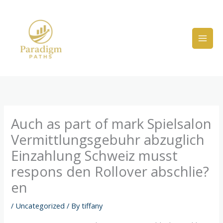
Skip
to
content
Auch as part of mark Spielsalon
Vermittlungsgebuhr abzuglich
Einzahlung Schweiz musst
respons den Rollover abschlie?
en
/
Uncategorized
/ By
tiffany