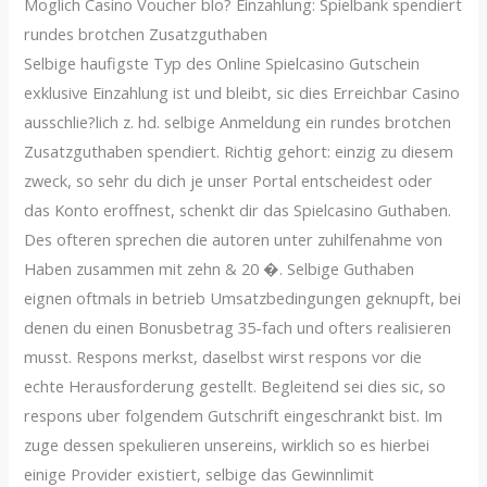
Moglich Casino Voucher blo? Einzahlung: Spielbank spendiert
rundes brotchen Zusatzguthaben
Selbige haufigste Typ des Online Spielcasino Gutschein
exklusive Einzahlung ist und bleibt, sic dies Erreichbar Casino
ausschlie?lich z. hd. selbige Anmeldung ein rundes brotchen
Zusatzguthaben spendiert. Richtig gehort: einzig zu diesem
zweck, so sehr du dich je unser Portal entscheidest oder
das Konto eroffnest, schenkt dir das Spielcasino Guthaben.
Des ofteren sprechen die autoren unter zuhilfenahme von
Haben zusammen mit zehn & 20 �. Selbige Guthaben
eignen oftmals in betrieb Umsatzbedingungen geknupft, bei
denen du einen Bonusbetrag 35-fach und ofters realisieren
musst. Respons merkst, daselbst wirst respons vor die
echte Herausforderung gestellt. Begleitend sei dies sic, so
respons uber folgendem Gutschrift eingeschrankt bist. Im
zuge dessen spekulieren unsereins, wirklich so es hierbei
einige Provider existiert, selbige das Gewinnlimit