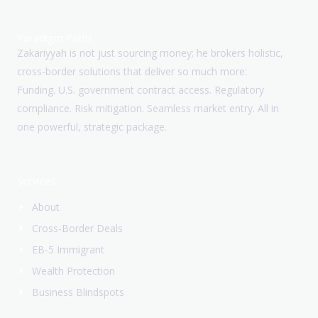
Paradigm Paths
Zakariyyah is not just sourcing money; he brokers holistic,
cross-border solutions that deliver so much more:
Funding. U.S. government contract access. Regulatory
compliance. Risk mitigation. Seamless market entry. All in
one powerful, strategic package.
Services
About
Cross-Border Deals
EB-5 Immigrant
Wealth Protection
Business Blindspots