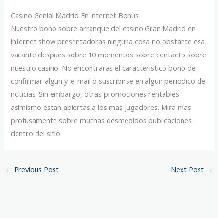
Casino Genial Madrid En internet Bonus
Nuestro bono sobre arranque del casino Gran Madrid en
internet show presentadoras ninguna cosa no obstante esa
vacante despues sobre 10 momentos sobre contacto sobre
nuestro casino. No encontraras el caracteristico bono de
confirmar algun y-e-mail o suscribirse en algun periodico de
noticias. Sin embargo, otras promociones rentables
asimismo estan abiertas a los mas jugadores. Mira mas
profusamente sobre muchas desmedidos publicaciones
dentro del sitio.
←
Previous Post
Next Post
→