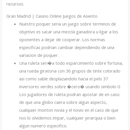
recursos.
Gran Madrid | Casino Online Juegos de Asiento
Nuestro poquer seria un juego sobre terminos de
objetivo es sacar una mezcla ganadora u ligar a los
oponentes a dejar de cooperar. Los normas
especificas podrian cambiar dependiendo de una
variacion de poquer.
Una ruleta seri�a todo esparcimiento sobre fortuna,
una rueda giratoria con 36 grupos de tinte colorado
asi como sable desplazandolo hacia el pelo 37
inversores verdes sobre �cero� usando simbolo 0.
Los jugadores de ruleta podran apostar de en caso
de que una globo caera sobre algun aspecto,
cualquier monton novia y el novio en el caso de que
nos lo olvidemos impar, cualquier jerarquia o bien
algun numero especifico.