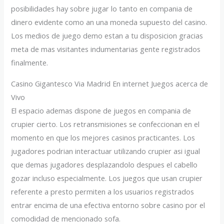
posibilidades hay sobre jugar lo tanto en compania de
dinero evidente como an una moneda supuesto del casino.
Los medios de juego demo estan a tu disposicion gracias
meta de mas visitantes indumentarias gente registrados
finalmente.
Casino Gigantesco Via Madrid En internet Juegos acerca de
Vivo
El espacio ademas dispone de juegos en compania de
crupier cierto. Los retransmisiones se confeccionan en el
momento en que los mejores casinos practicantes. Los
jugadores podrian interactuar utilizando crupier asi igual
que demas jugadores desplazandolo despues el cabello
gozar incluso especialmente. Los juegos que usan crupier
referente a presto permiten a los usuarios registrados
entrar encima de una efectiva entorno sobre casino por el
comodidad de mencionado sofa.