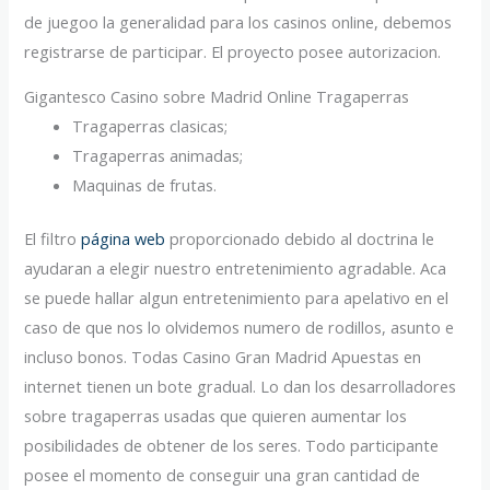
de juegoo la generalidad para los casinos online, debemos
registrarse de participar. El proyecto posee autorizacion.
Gigantesco Casino sobre Madrid Online Tragaperras
Tragaperras clasicas;
Tragaperras animadas;
Maquinas de frutas.
El filtro
página web
proporcionado debido al doctrina le
ayudaran a elegir nuestro entretenimiento agradable. Aca
se puede hallar algun entretenimiento para apelativo en el
caso de que nos lo olvidemos numero de rodillos, asunto e
incluso bonos. Todas Casino Gran Madrid Apuestas en
internet tienen un bote gradual. Lo dan los desarrolladores
sobre tragaperras usadas que quieren aumentar los
posibilidades de obtener de los seres. Todo participante
posee el momento de conseguir una gran cantidad de