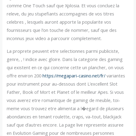
comme One Touch sauf que Xplosia. Et vous concluez la
releve, du jeu stupefiants accompagnes de vos titres
celebres , lesquels auront apporte la popularite vos
fournisseurs que l’on touche de nommer, sauf que des
inconnus jeux video a parcourir completement.
La proprete peuvent etre selectionnes parmi publiciste,
genre, , ! indice avec gloire. Dans la categorie des gaming
qui existent en ce qui concerne cette un plancher, on vous
offre environ 200
https://megapari-casino.net/fr/
variantes
pour instrument pour au-dessous dont L’excellent Slot
Father, Book of Mort et Planet of le meilleur Apes. Si vous
vous averez etre romantique de gaming de meuble, toi-
meme vous trouvez etre alimentai a l�egard de plusieurs
abondances en tenant roulette, craps, va-tout, blackjack
sauf que d’autres encore. La page live represente assuree
en Evolution Gaming pour de nombreuses personnes