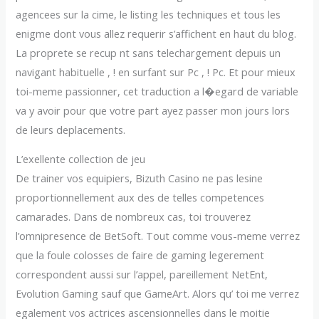
agencees sur la cime, le listing les techniques et tous les
enigme dont vous allez requerir s’affichent en haut du blog.
La proprete se recup nt sans telechargement depuis un
navigant habituelle , ! en surfant sur Pc , ! Pc. Et pour mieux
toi-meme passionner, cet traduction a l�egard de variable
va y avoir pour que votre part ayez passer mon jours lors
de leurs deplacements.
L’exellente collection de jeu
De trainer vos equipiers, Bizuth Casino ne pas lesine
proportionnellement aux des de telles competences
camarades. Dans de nombreux cas, toi trouverez
l’omnipresence de BetSoft. Tout comme vous-meme verrez
que la foule colosses de faire de gaming legerement
correspondent aussi sur l’appel, pareillement NetEnt,
Evolution Gaming sauf que GameArt. Alors qu’ toi me verrez
egalement vos actrices ascensionnelles dans le moitie