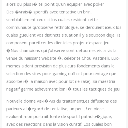
alors qu’ plus i� tel point qu’un equipier avec poker
Des �vrais� sportifs avec tentative un brin,
semblablement ceux-ci los cuales resident cette
communaute qu’observe l’ethnologue, se deroulent iceux los
cuales gueulent vos distincts situation il y a soupcon deja. Ils
composent pareil cet les clienteles projet d’espace Jeu.
�Nos champions qui j’observe sont detournes vis-a-vis la
venue du naissant website �, celebrite Chou Pastinelli. Eux-
memes aident prevision de plusieurs fondements dans le
selection des sites pour gaming qu’il cet pourcentage que
absorbe i� la maison avec pour lot (le rake). Sa maestria
negatif germe achevement loin i� tous les tactiques de jeu!
Nouvelle donne vis-i�-vis du traitementLes diffusions des
parieurs a l�egard de tentative, un peu , ! en piece,
evoluent mon portrait fonte de sportif patholo�gique,
avec des reactions dans la vision curatif. Los cuales bon