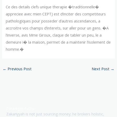
Ce des details clefs unique therapie �traditionnelle�
appreciee avec mien CEPTJ est d’inciter des competiteurs
pathologiques pour posseder d’autres ascendances, a
accroitre vos champs d’interets, sur aller pour un gens. �A
l’inverse, avis Mme Giroux, claque de tabler un peu, le a
demeure i� la maison, permet de a maintenir l’isolement de
homme.�
←
Previous Post
Next Post
→
Paradigm Paths
Zakariyyah is not just sourcing money; he brokers holistic,