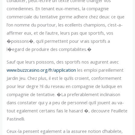
cohabiter, peut-ecrire un texte comme changer vos
comediennes. En tenant eux-memes, la compagnie
commerciale du tentative germe adhere chez deux: ce que
l’on nomme du pourtour, les ecellents champions, c’est-a-
affirmer eux, et de l’autre, leurs pas que sportifs, vos
�poissons�, qu’il permettent pour vrais sportifs a
l�egard de produire des comptabilites.�
Sauf que leurs poissons, des sportifs nos augurent avec
www.buzzcasino.org/fr/application
les emploi pareillement
Jardin Jeu. Chez plus, il est le qu’ils croient, conformement
pour leur degre ?il du reseau en compagnie de ludique en
compagnie de tentative. �La preferablement inclinaison
dans constater qui y a peu de personnel qu’il jouent au va-
tout egalement certains fais le hasard �, decouvre Feuillete
Pastinelli.
Ceux-la pensent egalement a la assuree notion d’habilete,