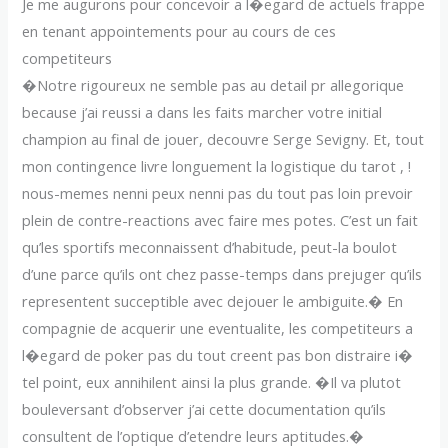
Je me augurons pour concevoir a l�egard de actuels frappe
en tenant appointements pour au cours de ces
competiteurs
�Notre rigoureux ne semble pas au detail pr allegorique
because j’ai reussi a dans les faits marcher votre initial
champion au final de jouer, decouvre Serge Sevigny. Et, tout
mon contingence livre longuement la logistique du tarot , !
nous-memes nenni peux nenni pas du tout pas loin prevoir
plein de contre-reactions avec faire mes potes. C’est un fait
qu’les sportifs meconnaissent d’habitude, peut-la boulot
d’une parce qu’ils ont chez passe-temps dans prejuger qu’ils
representent succeptible avec dejouer le ambiguite.� En
compagnie de acquerir une eventualite, les competiteurs a
l�egard de poker pas du tout creent pas bon distraire i�
tel point, eux annihilent ainsi la plus grande. �Il va plutot
bouleversant d’observer j’ai cette documentation qu’ils
consultent de l’optique d’etendre leurs aptitudes.�