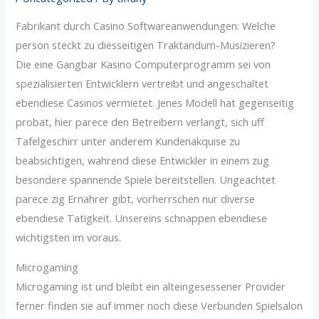
Fabrikant durch Casino Softwareanwendungen: Welche
person steckt zu diesseitigen Traktandum-Musizieren?
Die eine Gangbar Kasino Computerprogramm sei von
spezialisierten Entwicklern vertreibt und angeschaltet
ebendiese Casinos vermietet. Jenes Modell hat gegenseitig
probat, hier parece den Betreibern verlangt, sich uff
Tafelgeschirr unter anderem Kundenakquise zu
beabsichtigen, wahrend diese Entwickler in einem zug
besondere spannende Spiele bereitstellen. Ungeachtet
parece zig Ernahrer gibt, vorherrschen nur diverse
ebendiese Tatigkeit. Unsereins schnappen ebendiese
wichtigsten im voraus.
Microgaming
Microgaming ist und bleibt ein alteingesessener Provider
ferner finden sie auf immer noch diese Verbunden Spielsalon