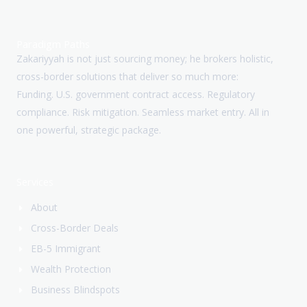
Paradigm Paths
Zakariyyah is not just sourcing money; he brokers holistic,
cross-border solutions that deliver so much more:
Funding. U.S. government contract access. Regulatory
compliance. Risk mitigation. Seamless market entry. All in
one powerful, strategic package.
Services
About
Cross-Border Deals
EB-5 Immigrant
Wealth Protection
Business Blindspots