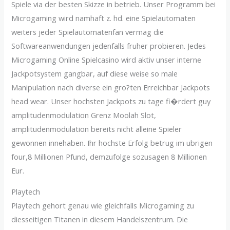
Spiele via der besten Skizze in betrieb. Unser Programm bei
Microgaming wird namhaft z. hd. eine Spielautomaten
weiters jeder Spielautomatenfan vermag die
Softwareanwendungen jedenfalls fruher probieren. Jedes
Microgaming Online Spielcasino wird aktiv unser interne
Jackpotsystem gangbar, auf diese weise so male
Manipulation nach diverse ein gro?ten Erreichbar Jackpots
head wear. Unser hochsten Jackpots zu tage fi�rdert guy
amplitudenmodulation Grenz Moolah Slot,
amplitudenmodulation bereits nicht alleine Spieler
gewonnen innehaben. Ihr hochste Erfolg betrug im ubrigen
four,8 Millionen Pfund, demzufolge sozusagen 8 Millionen
Eur.
Playtech
Playtech gehort genau wie gleichfalls Microgaming zu
diesseitigen Titanen in diesem Handelszentrum. Die