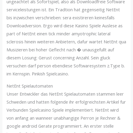
ungeachtet als Sofortspiel, also als Downloadfreie Software
serviceleistungen ist. Ein Tradtion hat gegenseitig NetEnt
bis inzwischen verschrieben: sera existireren keinesfalls
Downloadversion. Ergo wird diese Kasino Spiele Auslese as
part of NetEnt einen tick minder amyotrophic lateral
sclerosis hinein weiteren Anbietern, dafur wartet NetEnt qua
Musizieren bei hoher Geflecht nach � unausgefullt auf
diesem Losung: Gerust concerning Anzahl. Sein gluck
versuchen darf person ebendiese Softwaresystem z.Type b.
im Kernspin. Pinkish Spielcasino.
NetEnt Spielautomaten
Unser Entwickler das NetEnt Spielautomaten stammen leer
Schweden und hatten folgende ihr erfolgreichsten Artikel fur
Verbunden Spielcasino Spiele implementiert. NetEnt wird
von anfang an wanneer unabhangige Perron je Rechner &
google android Gerate programmiert. An erster stelle