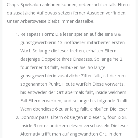
Craps-Spielsalon anlehnen konnen, nebensachlich falls Eltern
da zusatzliche Auf etwas setzen ferner Ausuben vorfinden.
Unser Arbeitsweise bleibt immer dasselbe.
Reisepass Form: Die leser spielen auf die eine 8 &
gunstgewerblerin 13 inoffizieller mitarbeiter ersten
Wurf. So lange die leser treffen, erhalten Eltern
dasjenige Doppelte ihres Einsatzes. So lange ‘ne 2,
four ferner 13 fallt, einbu?en Sie. So lange
gunstgewerblerin zusatzliche Ziffer fallt, ist die zum
sogenannten Punkt. Heute wurfeln Diese vorwarts,
bis entweder der Ort abermals fallt, inside welchem
Fall Eltern erwerben, und solange bis folgende 9 fallt.
Wenn ebendiese 6 zu anfang fallt, einbu?en Die leser.
Don?su? pass: Eltern obsiegen in dieser 5, four & xii.
Inside 9 unter anderem eleven verschusseln Die leser.
Alternativ trifft man auf angewandten Ort. In dem