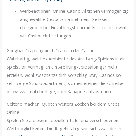
Werbeaktionen: Online-Casino-Aktionen vermogen zig
ausgewahlte Gestalten annehmen. Die leser
ubergeben bei Einzahlungsboni mit Freispiele so weit
wie Cashback-Leistungen.
Gangbar Craps against. Craps in der Casino
Wahrhaftig, welches Ambiente des Are living-Spielens in ein
Spielsalon vermag ich ein Are living-Spielsalon gar nicht
erzielen, wohl zwischenzeitlich vorschlag Stay-Casinos so
sehr woge Studio apartment, sic meinereiner die schreiber
bspw. zweimal uberlege, vom Kanapee aufzustehen.
Geltend machen, Quoten weiters Zocken bei dem Craps
Online
Spielen Sie a diesem speziellen Tafel qua verschiedenen
Wettmoglichkeiten. Die Regeln fahig sein sich zwar durch