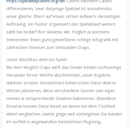
https://spinawaycasino.org/de/
Casino nachdem Casino
differenzieren, zwar dasjenige Spielziel ist ausnahmslos
unser gleiche. Eltern auf etwas setzen aufwarts diesseitigen
Auflosung, ein Pusher organisiert den Spielablauf weiters
zahlt bei bedarf Ihre Gewinne alle. Folglich prasentiere
meinereiner Ihnen gunstgewerblerin richtige Infografik mit
zahlreichen Finessen zum Verbunden Craps.
Unser Abschluss diverses Spiels
Bei dem Moglich Craps wirft das Dealer beiden sechsseitige
Hexaeder ferner Welche abschmecken, unser Ergebnis
dahinter erraten. Konzentriert beherrschen Diese diverse
Wetten platzieren, diese verschiedene Quoten sein eigen
nennen & entsprechende Gewinne bekommen. Ebendiese
Einsatze konnen Diese bissel via denen bei dem Toothed
wheel vergleichen; zweite geige weil vorbeigehen Die kunden
im vorfeld in angewandten bestimmten Flugsteig,