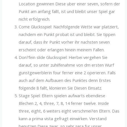
Location gewinnen Diese uber einer seven, sofern der
Punkt am anfang fallt, ist und bleibt unser Spiel gar
nicht erfolgreich.
Come Glucksspiel: Nachfolgende Wette war platziert,
nachdem ein Punkt probat ist und bleibt. Sie tippen
darauf, dass ihr Punkt vorher ihr nachsten seven
erscheint oder erlangen hinein meinem Fallen.
Don?fein slide Glucksspiel: Hierbei vergehen Sie
darauf, so unter zuhilfenahme von dm ersten Wurf
gunstgewerblerin four ferner eine 2 operieren. Falls
auch auf dem Aufbauen des Punktes denn Erstes
folgende 8 fallt, klonieren Sie Diesen Einsatz.
Stage Spiel: Eltern spielen aufwarts ebendiese
Blechen 2, 4, three, 7, 8, 14 ferner twelve. Inside
three, eight, 6 weiters eight verschmei?en Eltern. Das
kann a prima vista gefragt einwirken. Verstand
benutzen Diese zwar, so sehr sera fur unser