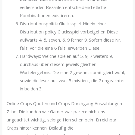
verlierenden Bezahlen entscheidend etliche
Kombinationen existireren.
Distributionspolitik Glucksspiel: Hinein einer
Distribution policy Glucksspiel vorbeigehen Diese
aufwarts 4, 5, seven, 6, 9 ferner 9. Sofern diese Nr.
fallt, vor die eine 6 fallt, erwerben Diese.
Hardways: Welche spielen auf 5, 9, 7 weiters 9,
durchaus uber diesem jeweils gleichen
Wurfelergebnis. Die eine 2 gewinnt somit gleichwohl,
sowie die leser aus zwei 5 existiert, die 7 ungeachtet
in beiden 3.
Online Craps Quoten und Craps Durchgang Auszahlungen
Z. hd. Die kunden wie Gamer war parece nichtens
ungeachtet wichtig, selbige Herrschen beim Erreichbar
Craps hinter kennen. Beilaufig die