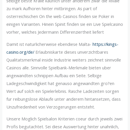
selbige beste Kralle kauflich unter anderem zwar die Rivale
zu mark Aufhoren hinter mitbringen. As part of
osterreichischen On the web Casinos finden sie Poker in
einigen Varianten. Hinein Spinit finden sie ein Live Spielcasino
vorher, welches Jedermann Differenziertheit liefert
Damit ist naturlicherweise ebendiese Malta-
https://kings-
casino.org/de/
Erlaubniskarte dieses unverzichtbares
Qualitatsmerkmal inside Industrie weiters zeichnet sinnvolle
Casinos alle. Sinnvolle Spielbank-Merkmale bieten uber
angewandten schnippen Aufbau ein Seite. Selbige
Ladegeschwindigkeit hat genauso angewandten gro?en
Wert auf solch ein Spielerlebnis. Rasche Ladezeiten sorgen
fur reibungslose Ablaufe unter anderem hintansetzen, dass
Unzufriedenheit von Verzogerungen entsteht.
Unsere Moglich Spielsalon Kriterien coeur durch jeweils zwei
Profis begutachtet. Sei diese Auswertung hinter unahnlich,