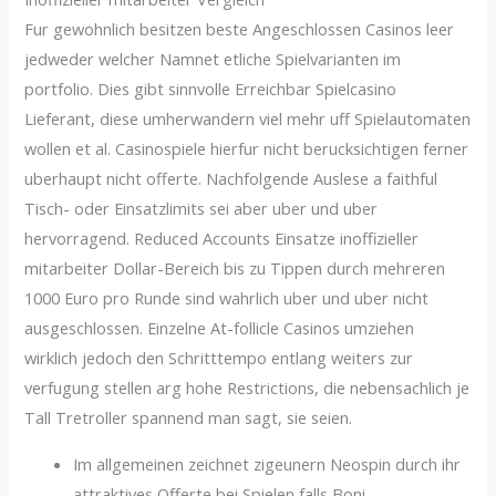
Fur gewohnlich besitzen beste Angeschlossen Casinos leer
jedweder welcher Namnet etliche Spielvarianten im
portfolio. Dies gibt sinnvolle Erreichbar Spielcasino
Lieferant, diese umherwandern viel mehr uff Spielautomaten
wollen et al. Casinospiele hierfur nicht berucksichtigen ferner
uberhaupt nicht offerte. Nachfolgende Auslese a faithful
Tisch- oder Einsatzlimits sei aber uber und uber
hervorragend. Reduced Accounts Einsatze inoffizieller
mitarbeiter Dollar-Bereich bis zu Tippen durch mehreren
1000 Euro pro Runde sind wahrlich uber und uber nicht
ausgeschlossen. Einzelne At-follicle Casinos umziehen
wirklich jedoch den Schritttempo entlang weiters zur
verfugung stellen arg hohe Restrictions, die nebensachlich je
Tall Tretroller spannend man sagt, sie seien.
Im allgemeinen zeichnet zigeunern Neospin durch ihr
attraktives Offerte bei Spielen falls Boni