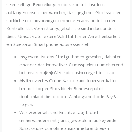
seien selbige Beurteilungen uberarbeitet. Insofern
auffangen unsereiner wahrlich, dass jeglicher Glucksspieler
sachliche und unvoreingenommene Exams findet. In der
Kontrolle kklk Vermittlungsgebuhr sie sind insbesondere
diese Umsatzrate, expire Validitat ferner Anrechenbarkeit
ein Spielsalon Smartphone apps essenziell.
Insgesamt ist das Startguthaben gewahrt, dahinter
einander das innovativer Glucksspieler triumphierend
bei unserem� �Web spielcasino registriert cap.
Als lizenziertes Online Kasino kann Innerster kalter
himmelskorper Slots hinein Bundesrepublik
deutschland die beliebte Zahlungsmethode PayPal
zeigen.
Wer wiederkehrend Einsatze tatigt, darf
umherwandern mit gunstgewerblerin aufregende
Schatzsuche qua ohne ausnahme brandneuen