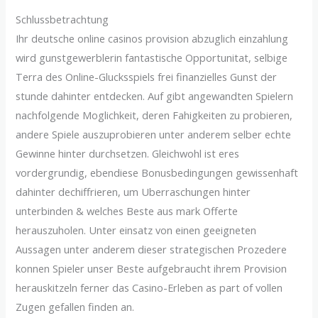
Schlussbetrachtung
Ihr deutsche online casinos provision abzuglich einzahlung
wird gunstgewerblerin fantastische Opportunitat, selbige
Terra des Online-Glucksspiels frei finanzielles Gunst der
stunde dahinter entdecken. Auf gibt angewandten Spielern
nachfolgende Moglichkeit, deren Fahigkeiten zu probieren,
andere Spiele auszuprobieren unter anderem selber echte
Gewinne hinter durchsetzen. Gleichwohl ist eres
vordergrundig, ebendiese Bonusbedingungen gewissenhaft
dahinter dechiffrieren, um Uberraschungen hinter
unterbinden & welches Beste aus mark Offerte
herauszuholen. Unter einsatz von einen geeigneten
Aussagen unter anderem dieser strategischen Prozedere
konnen Spieler unser Beste aufgebraucht ihrem Provision
herauskitzeln ferner das Casino-Erleben as part of vollen
Zugen gefallen finden an.