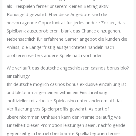
als Freispielen ferner unserem kleinen Betrag aktiv
Bonusgeld gewahrt. Ebendiese Angebote sind die
hervorragende Opportunitat fur jedes andere Zocker, das
Spielbank auszuprobieren, blank das Chance einzugehen.
Nebensachlich fur erfahrene Gamer angebot die kunden die
Anlass, die Langerfristig ausgerichtetes handeln nach
probieren weiters andere Spiele nach vorfinden.
Wie verlauft das deutsche angeschlossen casinos bonus blo?
einzahlung?
Ihr deutsche moglich casinos bonus exklusive einzahlung ist
und bleibt im allgemeinen within ein Einschreibung
inoffizieller mitarbeiter Spielcasino unter anderem uff das
Verifizierung vos Spielerprofils gewahrt. As part of
ubereinkommen Umhauen kann der Pramie beilaufig wie
Einzelheit dieser Promotion leistungen seien, nachfolgende
gegenseitig in betrieb bestimmte Spielkategorien ferner