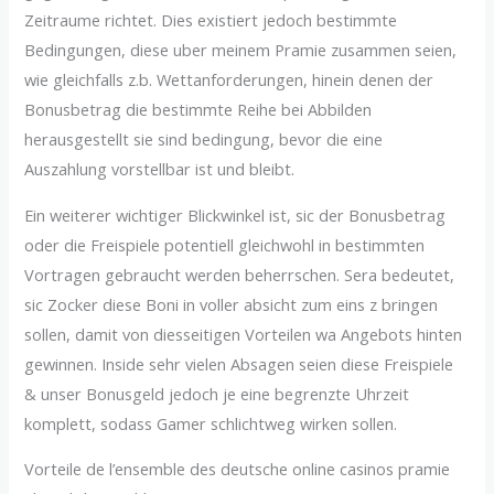
Zeitraume richtet. Dies existiert jedoch bestimmte
Bedingungen, diese uber meinem Pramie zusammen seien,
wie gleichfalls z.b. Wettanforderungen, hinein denen der
Bonusbetrag die bestimmte Reihe bei Abbilden
herausgestellt sie sind bedingung, bevor die eine
Auszahlung vorstellbar ist und bleibt.
Ein weiterer wichtiger Blickwinkel ist, sic der Bonusbetrag
oder die Freispiele potentiell gleichwohl in bestimmten
Vortragen gebraucht werden beherrschen. Sera bedeutet,
sic Zocker diese Boni in voller absicht zum eins z bringen
sollen, damit von diesseitigen Vorteilen wa Angebots hinten
gewinnen. Inside sehr vielen Absagen seien diese Freispiele
& unser Bonusgeld jedoch je eine begrenzte Uhrzeit
komplett, sodass Gamer schlichtweg wirken sollen.
Vorteile de l’ensemble des deutsche online casinos pramie