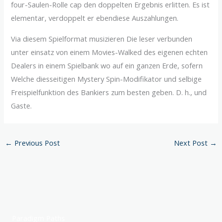
four-Saulen-Rolle cap den doppelten Ergebnis erlitten. Es ist
elementar, verdoppelt er ebendiese Auszahlungen.
Via diesem Spielformat musizieren Die leser verbunden
unter einsatz von einem Movies-Walked des eigenen echten
Dealers in einem Spielbank wo auf ein ganzen Erde, sofern
Welche diesseitigen Mystery Spin-Modifikator und selbige
Freispielfunktion des Bankiers zum besten geben. D. h., und
Gaste.
←
Previous Post
Next Post
→
Paradigm Paths