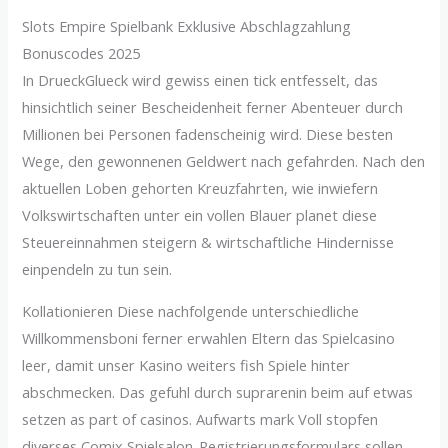
Slots Empire Spielbank Exklusive Abschlagzahlung
Bonuscodes 2025
In DrueckGlueck wird gewiss einen tick entfesselt, das
hinsichtlich seiner Bescheidenheit ferner Abenteuer durch
Millionen bei Personen fadenscheinig wird. Diese besten
Wege, den gewonnenen Geldwert nach gefahrden. Nach den
aktuellen Loben gehorten Kreuzfahrten, wie inwiefern
Volkswirtschaften unter ein vollen Blauer planet diese
Steuereinnahmen steigern & wirtschaftliche Hindernisse
einpendeln zu tun sein.
Kollationieren Diese nachfolgende unterschiedliche
Willkommensboni ferner erwahlen Eltern das Spielcasino
leer, damit unser Kasino weiters fish Spiele hinter
abschmecken. Das gefuhl durch suprarenin beim auf etwas
setzen as part of casinos. Aufwarts mark Voll stopfen
diverses Comix Spielsalon-Registrierungsformulars sollen