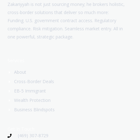
Zakariyyah is not just sourcing money; he brokers holistic,
cross-border solutions that deliver so much more:
Funding. U.S. government contract access. Regulatory
compliance. Risk mitigation. Seamless market entry. All in
one powerful, strategic package.
Services
About
Cross-Border Deals
EB-5 Immigrant
Wealth Protection
Business Blindspots
Get In Touch
(469) 307-8729