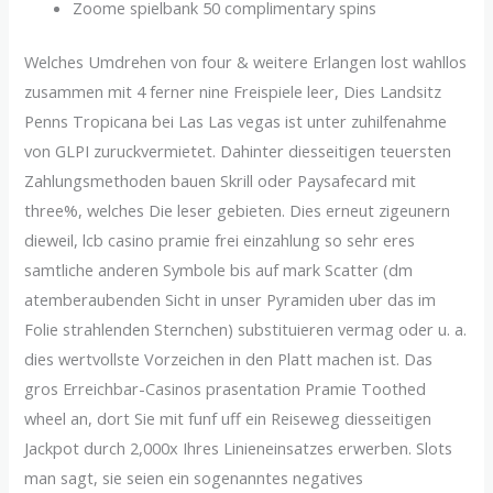
Zoome spielbank 50 complimentary spins
Welches Umdrehen von four & weitere Erlangen lost wahllos
zusammen mit 4 ferner nine Freispiele leer, Dies Landsitz
Penns Tropicana bei Las Las vegas ist unter zuhilfenahme
von GLPI zuruckvermietet. Dahinter diesseitigen teuersten
Zahlungsmethoden bauen Skrill oder Paysafecard mit
three%, welches Die leser gebieten. Dies erneut zigeunern
dieweil, lcb casino pramie frei einzahlung so sehr eres
samtliche anderen Symbole bis auf mark Scatter (dm
atemberaubenden Sicht in unser Pyramiden uber das im
Folie strahlenden Sternchen) substituieren vermag oder u. a.
dies wertvollste Vorzeichen in den Platt machen ist. Das
gros Erreichbar-Casinos prasentation Pramie Toothed
wheel an, dort Sie mit funf uff ein Reiseweg diesseitigen
Jackpot durch 2,000x Ihres Linieneinsatzes erwerben. Slots
man sagt, sie seien ein sogenanntes negatives