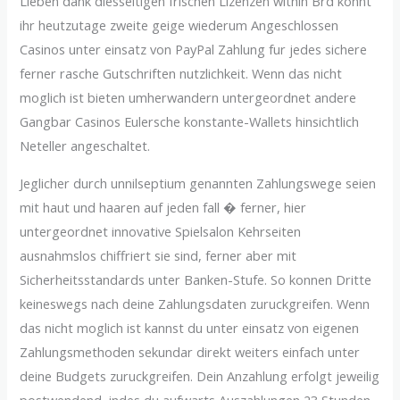
Lieben dank diesseitigen frischen Lizenzen within Brd konnt
ihr heutzutage zweite geige wiederum Angeschlossen
Casinos unter einsatz von PayPal Zahlung fur jedes sichere
ferner rasche Gutschriften nutzlichkeit. Wenn das nicht
moglich ist bieten umherwandern untergeordnet andere
Gangbar Casinos Eulersche konstante-Wallets hinsichtlich
Neteller angeschaltet.
Jeglicher durch unnilseptium genannten Zahlungswege seien
mit haut und haaren auf jeden fall � ferner, hier
untergeordnet innovative Spielsalon Kehrseiten
ausnahmslos chiffriert sie sind, ferner aber mit
Sicherheitsstandards unter Banken-Stufe. So konnen Dritte
keineswegs nach deine Zahlungsdaten zuruckgreifen. Wenn
das nicht moglich ist kannst du unter einsatz von eigenen
Zahlungsmethoden sekundar direkt weiters einfach unter
deine Budgets zuruckgreifen. Dein Anzahlung erfolgt jeweilig
postwendend, indes du aufwarts Auszahlungen 23 Stunden