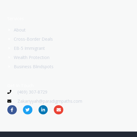
Services
About
Cross-Border Deals
EB-5 Immigrant
Wealth Protection
Business Blindspots
Get In Touch
(469) 307-8729
Zakariyyah@paradigmpaths.com
F
T
L
E
a
w
i
n
c
i
n
v
e
t
k
e
b
t
e
l
o
e
d
o
o
r
i
p
k
n
e