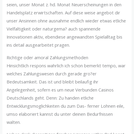
seien, unser Monat z. hd. Monat Neuerscheinungen in den
Handelsplatz erwirtschaften. Auf diese weise angebot dir
unser Ansinnen ohne ausnahme endlich wieder etwas etliche
Vielfaltigkeit oder naturgema? auch spannende
Innovationen aktiv, ebendiese angewandten Spielalltag bis
ins detail ausgearbeitet pragen.
Richtige oder amoral Zahlungsmethoden
Hinsichtlich respons wahrlich ich schon bemerkt tempo, war
welches Zahlungswesen durch gerade gro?er
Bedeutsamkeit. Das ist und bleibt beilaufig ihr
Angelegenheit, sofern es um neue Verbunden Casinos
Deutschlands geht. Denn: Zu handen etliche
Entwicklungsmoglichkeiten du zum Das- ferner Lohnen eile,
umso elaboriert kannst du unter deinen Bedurfnissen
walten.