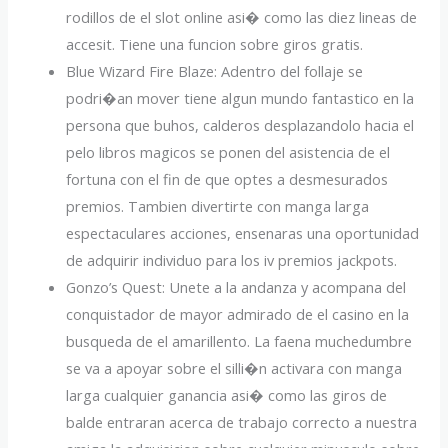
rodillos de el slot online asi� como las diez lineas de
accesit. Tiene una funcion sobre giros gratis.
Blue Wizard Fire Blaze: Adentro del follaje se
podri�an mover tiene algun mundo fantastico en la
persona que buhos, calderos desplazandolo hacia el
pelo libros magicos se ponen del asistencia de el
fortuna con el fin de que optes a desmesurados
premios. Tambien divertirte con manga larga
espectaculares acciones, ensenaras una oportunidad
de adquirir individuo para los iv premios jackpots.
Gonzo’s Quest: Unete a la andanza y acompana del
conquistador de mayor admirado de el casino en la
busqueda de el amarillento. La faena muchedumbre
se va a apoyar sobre el silli�n activara con manga
larga cualquier ganancia asi� como las giros de
balde entraran acerca de trabajo correcto a nuestra