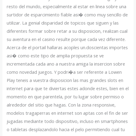
resto del mundo, especialmente al estar en linea sobre una
surtidor de esparcimiento fiable asi� como muy sencillo de
utilizar. La genial disparidad de topicos que siguen y las
diferentes formar sobre retar a su disposicion, realizan cual
su aventura en el casino resulte porque cada vez diferente.
Acerca de el portail hallaras acoples un.doscientas importes
asi� como este tipo de amplia propuesta se ve
incrementada cada ano a nuestra amiga la insercion sobre
como novedad juegos. Y podri�a ser referente a Lowen
Play teneis a vuestra disposicion las mas grandes slots en
internet para que te diviertas estes adonde estes, bien en el
momento en que parentela, por tu lugar sobre permiso o
alrededor del sitio que hagas. Con la zona responsive,
modelos tragaperras en internet son aptas con el fin de ser
jugadas mediante todo dispositivo, incluso en smartphones
o tabletas desplazandolo hacia el pelo permitiendo cual tu