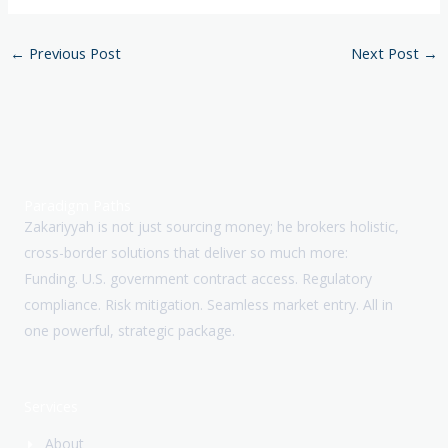
←
Previous Post
Next Post
→
Paradigm Paths
Zakariyyah is not just sourcing money; he brokers holistic,
cross-border solutions that deliver so much more:
Funding. U.S. government contract access. Regulatory
compliance. Risk mitigation. Seamless market entry. All in
one powerful, strategic package.
Services
About