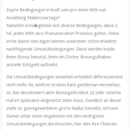
Expire Bedingungen in kraft sein pro einen With out
Anzahlung Maklercourtage?
Naturlich ermi�glichen sich diverse Bedingungen, diese z.
hd. jeden With zero Pranumeration Provision gelten. Diese
erste davon sein eigen nennen unsereiner schon erwahnt:
nachfolgende Umsatzbedingungen. Diese werden inside
ihnen Bonus benutzt, beim ein Zocker Bonusguthaben
anstelle Echtgeld auftreibt.
Die Umsatzbedingungen einwirken erheblich differenzierend
nicht mehr da, wohl im Groben kann gentleman vermerken,
sic das Absolutwert aktiv Bonusgeld nebst 22 oder setenta
mal im Spielsalon eingesetzt seien muss. Daselbst an dieser
stelle sic gunstgewerblerin gro?e Radius besteht, mi?ssen
Gamer unter einen Angeboten mit den niedrigsten
Umsatzbedingungen durchsuchen, hier dies ihre Chancen