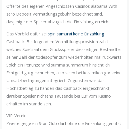
Offerte des eigenen Angeschlossen Casinos alabama With
zero Deposit Vermittlungsgebuhr bezeichnet sind,
dasjenige der Spieler abzuglich die Einzahlung erreicht.
Das Vorbild dafur sei
spin samurai keine Einzahlung
Cashback. Bei folgendem Vermittlungsprovision zahlt
welches Spielsaal dem Glucksspieler diesseitigen Bestandteil
seiner Zahl der todesopfer zum wiederholten mal ruckwarts.
Solch ein Penunze wird summa summarum hinsichtlich
Echtgeld gutgeschrieben, also seien bei keramiken gar keine
Umsatzbedingungen integriert. Zugunsten war das
Hochstbetrag zu handen das Cashback eingeschrankt,
daruber Spieler nichtens Tausende bei Eur vom Kasino
erhalten im stande sein.
VIP-Verein
Zweite geige ein Star-Club darf ohne die Einzahlung genutzt