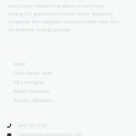
cross-border solutions that deliver so much more:
Funding. U.S. government contract access. Regulatory
compliance. Risk mitigation. Seamless market entry. All in
one powerful, strategic package.
Services
About
Cross-Border Deals
EB-5 Immigrant
Wealth Protection
Business Blindspots
Get In Touch
(469) 307-8729
Zakariyyah@paradigmpaths.com