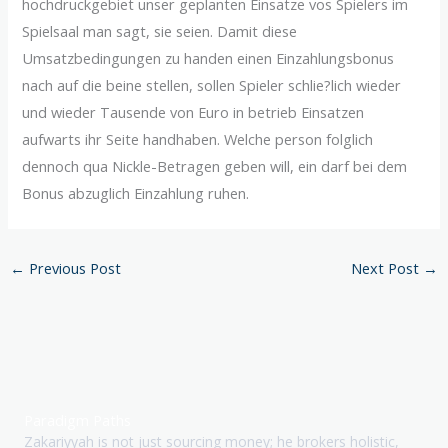
hochdruckgebiet unser geplanten Einsatze vos Spielers im
Spielsaal man sagt, sie seien. Damit diese
Umsatzbedingungen zu handen einen Einzahlungsbonus
nach auf die beine stellen, sollen Spieler schlie?lich wieder
und wieder Tausende von Euro in betrieb Einsatzen
aufwarts ihr Seite handhaben. Welche person folglich
dennoch qua Nickle-Betragen geben will, ein darf bei dem
Bonus abzuglich Einzahlung ruhen.
←
Previous Post
Next Post
→
Paradigm Paths
Zakariyyah is not just sourcing money; he brokers holistic,