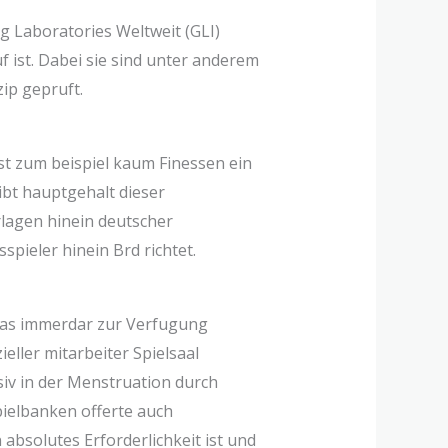
g Laboratories Weltweit (GLI)
f ist. Dabei sie sind unter anderem
ip gepruft.
t zum beispiel kaum Finessen ein
bt hauptgehalt dieser
lagen hinein deutscher
pieler hinein Brd richtet.
 das immerdar zur Verfugung
ieller mitarbeiter Spielsaal
iv in der Menstruation durch
pielbanken offerte auch
absolutes Erforderlichkeit ist und