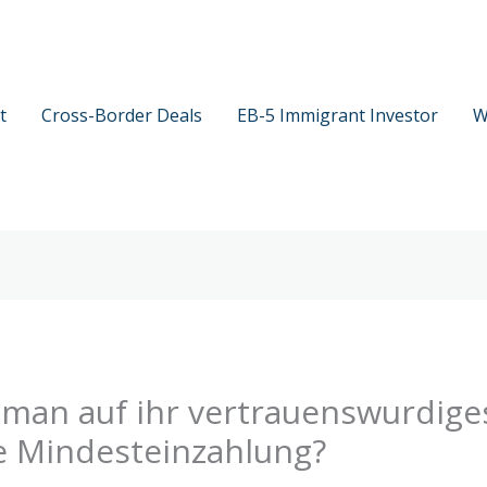
t
Cross-Border Deals
EB-5 Immigrant Investor
W
t man auf ihr vertrauenswurdig
ve Mindesteinzahlung?