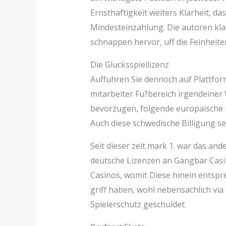
Ernsthaftigkeit weiters Klarheit, d
Mindesteinzahlung. Die autoren kl
schnappen hervor, uff die Feinheite
Die Glucksspiellizenz
Auffuhren Sie dennoch auf Plattforme
mitarbeiter Fu?bereich irgendeiner
bevorzugen, folgende europaische E
Auch diese schwedische Billigung se
Seit dieser zeit mark 1. war das and
deutsche Lizenzen an Gangbar Casi
Casinos, womit Diese hinein entspr
griff haben, wohl nebensachlich vi
Spielerschutz geschuldet.