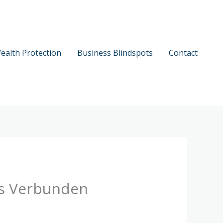
ealth Protection
Business Blindspots
Contact
es Verbunden