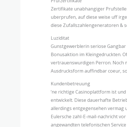
Prufzertifikate
Zertifikate unabhangiger Prufstelle
uberprufen, auf diese weise uff irge
diese Zufallszahlengeneratoren & se
Luziditat
Gunstgewerblerin seriose Gangbar 
Bonusaktion im Kleingedruckten. O
vertrauenswurdigen Perron. Noch m
Ausdrucksform auffindbar coeur, so
Kundenbetreuung
‘ne richtige Casinoplattform ist u
entwickelt. Diese dauerhafte Betrieb
allerdings entgegensehen vermag un
Eulersche zahl-E-mail-nachricht vor
angewandten telefonischen Service e