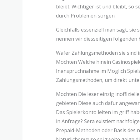
bleibt. Wichtiger ist und bleibt, s
durch Problemen sorgen.
Gleichfalls essenziell man sagt, si
nennen wir diesseitigen folgenden 
Wafer Zahlungsmethoden sie sind ino
Mochten Welche hinein Casinospiele
Inanspruchnahme im Moglich Spielsal
Zahlungsmethoden, um direkt unter 
Mochten Die leser einzig inoffiziel
gebieten Diese auch dafur angewan
Das Spielerkonto leiten im griff h
in Anfrage? Sera existiert nachfol
Prepaid-Methoden oder Basis des na
Naturlicherweise sei zweite geige