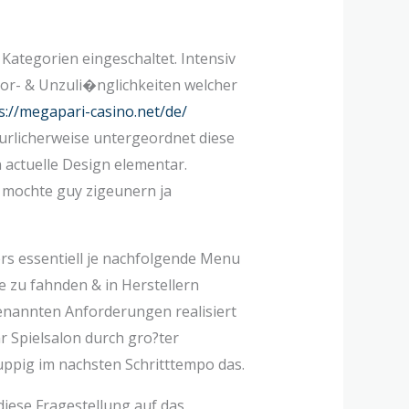
 Kategorien eingeschaltet. Intensiv
or- & Unzuli�nglichkeiten welcher
s://megapari-casino.net/de/
urlicherweise untergeordnet diese
 actuelle Design elementar.
he mochte guy zigeunern ja
rs essentiell je nachfolgende Menu
e zu fahnden & in Herstellern
nannten Anforderungen realisiert
ar Spielsalon durch gro?ter
ppig im nachsten Schritttempo das.
diese Fragestellung auf das