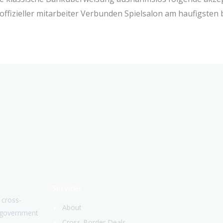
fizieller mitarbeiter Verbunden Spielsalon am haufigsten
Services
 cross-
About
. government
Cross-Border Deals