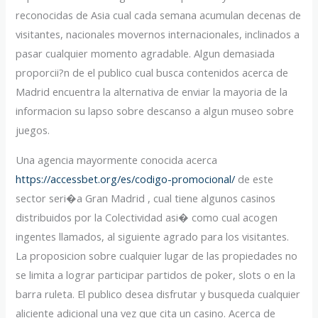
reconocidas de Asia cual cada semana acumulan decenas de
visitantes, nacionales movernos internacionales, inclinados a
pasar cualquier momento agradable. Algun demasiada
proporcii?n de el publico cual busca contenidos acerca de
Madrid encuentra la alternativa de enviar la mayoria de la
informacion su lapso sobre descanso a algun museo sobre
juegos.
Una agencia mayormente conocida acerca
https://accessbet.org/es/codigo-promocional/
de este
sector seri�a Gran Madrid , cual tiene algunos casinos
distribuidos por la Colectividad asi� como cual acogen
ingentes llamados, al siguiente agrado para los visitantes.
La proposicion sobre cualquier lugar de las propiedades no
se limita a lograr participar partidos de poker, slots o en la
barra ruleta. El publico desea disfrutar y busqueda cualquier
aliciente adicional una vez que cita un casino. Acerca de