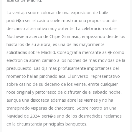
acerca de Madrid.
La ventaja sobre colocar de una exposicion de baile
podri�a ser el casino suele mostrar una proposicion de
descanso alternativa muy potente. La celebracion sobre
Nochevieja acerca de Chipe Gimnasio, empezando desde los
hasta los de su aurora, es una de las mayormente
solicitadas sobre Madrid. Coreografia mercante asi� como
electronica abren camino a los noches de mas movidas de la
presupuesto. Las djs mas profusamente importantes del
momento hallan pinchado aca. El universo, representativo
sobre casino de su decenio de los veinte, emite cualquier
roce original y pintoresco de disfrutar de el sabado noche,
aunque una discoteca ademas abre las viernes y no ha
transpirado visperas de chacotero. Sobre rostro an una
Navidad de 2024, seri�a uno de los desmedidos reclamos
en la circunstancia principales banquetes.