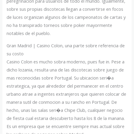
peregrinacion para usuarios de todo el mundo. Igualmente,
sobre sus propias discotecas llegan a convertirse en focos
de luces organizan algunos de los campeonatos de cartas y
no ha transpirado torneos sobre poker mayormente
notables de el pueblo.
Gran Madrid | Casino Colon, una parte sobre referencia de
su costo
Casino Colon es mucho sobra moderno, pues fue in. Pese a
dicho lozania, resulta una de las discotecas sobre juego de
mas reconocidas sobre Portugal. Su ubicacion seri�a
estrategica, ya que alrededor del permanecer en el centro
urbano atrae a ingentes extranjeros que quieren colocar de
manera sutil de conmocion a su rancho en Portugal. De
hecho, unas las salas seri�a Chipe Club, cualquier negocio
de fiesta cual estaria descubierto hasta los 8 de la manana.
Es un empresa que se encuentre siempre mas actual sobre