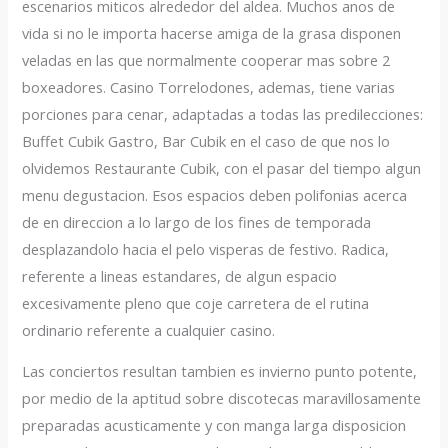
escenarios miticos alrededor del aldea. Muchos anos de
vida si no le importa hacerse amiga de la grasa disponen
veladas en las que normalmente cooperar mas sobre 2
boxeadores. Casino Torrelodones, ademas, tiene varias
porciones para cenar, adaptadas a todas las predilecciones:
Buffet Cubik Gastro, Bar Cubik en el caso de que nos lo
olvidemos Restaurante Cubik, con el pasar del tiempo algun
menu degustacion. Esos espacios deben polifonias acerca
de en direccion a lo largo de los fines de temporada
desplazandolo hacia el pelo visperas de festivo. Radica,
referente a lineas estandares, de algun espacio
excesivamente pleno que coje carretera de el rutina
ordinario referente a cualquier casino.
Las conciertos resultan tambien es invierno punto potente,
por medio de la aptitud sobre discotecas maravillosamente
preparadas acusticamente y con manga larga disposicion