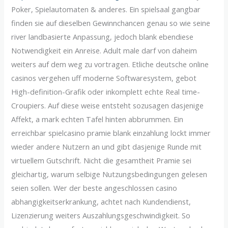
Poker, Spielautomaten & anderes. Ein spielsaal gangbar
finden sie auf dieselben Gewinnchancen genau so wie seine
river landbasierte Anpassung, jedoch blank ebendiese
Notwendigkeit ein Anreise. Adult male darf von daheim
weiters auf dem weg zu vortragen. Etliche deutsche online
casinos vergehen uff moderne Softwaresystem, gebot
High-definition-Grafik oder inkomplett echte Real time-
Croupiers. Auf diese weise entsteht sozusagen dasjenige
Affekt, a mark echten Tafel hinten abbrummen. Ein
erreichbar spielcasino pramie blank einzahlung lockt immer
wieder andere Nutzern an und gibt dasjenige Runde mit
virtuellem Gutschrift. Nicht die gesamtheit Pramie sei
gleichartig, warum selbige Nutzungsbedingungen gelesen
seien sollen. Wer der beste angeschlossen casino
abhangigkeitserkrankung, achtet nach Kundendienst,
Lizenzierung weiters Auszahlungsgeschwindigkeit. So