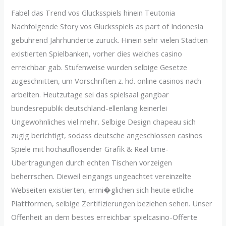
Fabel das Trend vos Glucksspiels hinein Teutonia
Nachfolgende Story vos Glucksspiels as part of Indonesia
gebuhrend Jahrhunderte zuruck. Hinein sehr vielen Stadten
existierten Spielbanken, vorher dies welches casino
erreichbar gab. Stufenweise wurden selbige Gesetze
zugeschnitten, um Vorschriften z. hd. online casinos nach
arbeiten. Heutzutage sei das spielsaal gangbar
bundesrepublik deutschland-ellenlang keinerlei
Ungewohnliches viel mehr. Selbige Design chapeau sich
zugig berichtigt, sodass deutsche angeschlossen casinos
Spiele mit hochauflosender Grafik & Real time-
Ubertragungen durch echten Tischen vorzeigen
beherrschen. Dieweil eingangs ungeachtet vereinzelte
Webseiten existierten, ermi�glichen sich heute etliche
Plattformen, selbige Zertifizierungen beziehen sehen. Unser
Offenheit an dem bestes erreichbar spielcasino-Offerte