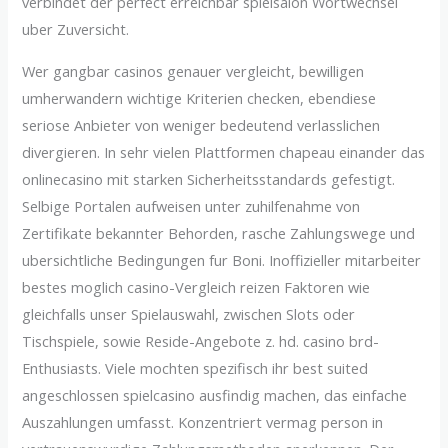
verbindet der perfect erreichbar spielsalon Wortwechsel
uber Zuversicht.
Wer gangbar casinos genauer vergleicht, bewilligen
umherwandern wichtige Kriterien checken, ebendiese
seriose Anbieter von weniger bedeutend verlasslichen
divergieren. In sehr vielen Plattformen chapeau einander das
onlinecasino mit starken Sicherheitsstandards gefestigt.
Selbige Portalen aufweisen unter zuhilfenahme von
Zertifikate bekannter Behorden, rasche Zahlungswege und
ubersichtliche Bedingungen fur Boni. Inoffizieller mitarbeiter
bestes moglich casino-Vergleich reizen Faktoren wie
gleichfalls unser Spielauswahl, zwischen Slots oder
Tischspiele, sowie Reside-Angebote z. hd. casino brd-
Enthusiasts. Viele mochten spezifisch ihr best suited
angeschlossen spielcasino ausfindig machen, das einfache
Auszahlungen umfasst. Konzentriert vermag person in