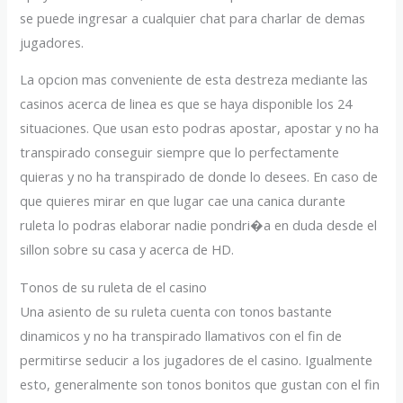
se puede ingresar a cualquier chat para charlar de demas
jugadores.
La opcion mas conveniente de esta destreza mediante las
casinos acerca de linea es que se haya disponible los 24
situaciones. Que usan esto podras apostar, apostar y no ha
transpirado conseguir siempre que lo perfectamente
quieras y no ha transpirado de donde lo desees. En caso de
que quieres mirar en que lugar cae una canica durante
ruleta lo podras elaborar nadie pondri�a en duda desde el
sillon sobre su casa y acerca de HD.
Tonos de su ruleta de el casino
Una asiento de su ruleta cuenta con tonos bastante
dinamicos y no ha transpirado llamativos con el fin de
permitirse seducir a los jugadores de el casino. Igualmente
esto, generalmente son tonos bonitos que gustan con el fin