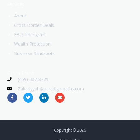
Services
About
Cross-Border Deals
EB-5 Immigrant
Wealth Protection
Business Blindspots
Get In Touch
(469) 307-8729
Zakariyyah@paradigmpaths.com
F
T
L
E
a
w
i
n
c
i
n
v
e
t
k
e
b
t
e
l
o
e
d
o
o
r
i
p
k
n
e
-
-
Copyright © 2026
f
i
n