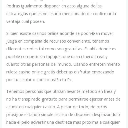
Podras igualmente disponer en acto alguna de las
estrategias que es necesario mencionado de confirmar la
ventaja cual poseen.
Si bien existe casinos online adonde se podri�an mover
juega en compania de recursos conveniente, tenemos
diferentes redes tal como son gratuitas. Es ahi adonde es
posible competir sin tapujos, que usan dinero irreal y
cuanto otras personas del mundo. Usando entretenimiento
ruleta casino online gratis deberias disfrutar empezando
por tu celular o con inclusii?n tu Pc.
Tenemos personas que utilizan levante metodo en linea y
no ha transpirado gratuito para permitirse ejercer antes de
acudir en cualquier casino. A pesar de todo, de otros
prosigue estando simple recreo de disponer desplazandolo
hacia el pelo advertir una destreza mas proxima a cualquier