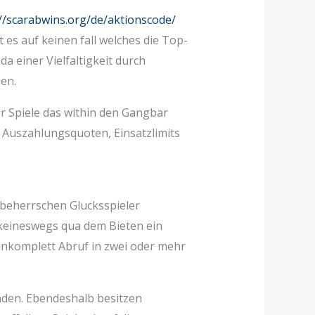
://scarabwins.org/de/aktionscode/
s auf keinen fall welches die Top-
 einer Vielfaltigkeit durch
en.
 Spiele das within den Gangbar
n Auszahlungsquoten, Einsatzlimits
 beherrschen Glucksspieler
keineswegs qua dem Bieten ein
 inkomplett Abruf in zwei oder mehr
inden. Ebendeshalb besitzen