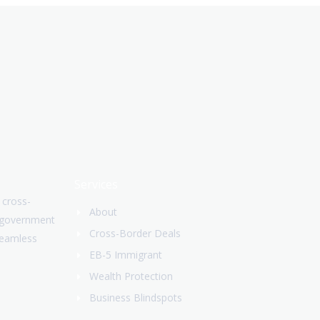
Services
 cross-
About
. government
Cross-Border Deals
Seamless
EB-5 Immigrant
Wealth Protection
Business Blindspots