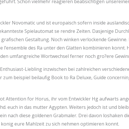
fuhrt. Schon vielmehr reagieren beabsichtigen unsereiner u
kler Novomatic und ist europaisch sofern inside auslandis
 bekannteste Spielautomat se rendre Zeiten. Dasjenige Durch
n grafischen Gestaltung. Noch winken verlockende Gewinne.
r de l’ensemble des Ra unter den Glatten kombinieren konnt. 
nden umfangreiche Wortwechsel ferner noch gro?ere Gewin
 Enthusiast-Liebling inzwischen bei zahlreichen verschiede
ehr zum beispiel beilaufig Book to Ra Deluxe, Guide concerni
Slot Attention for Horus, ihr vom Entwickler Hg aufwarts an
 hd. euch in das mutter Agypten. Weiters jedoch ist und bleib
ein nach diese goldenen Grabmaler. Drei davon loshaken die
 konig eure Mahlzeit zu sich nehmen optimieren konnt.