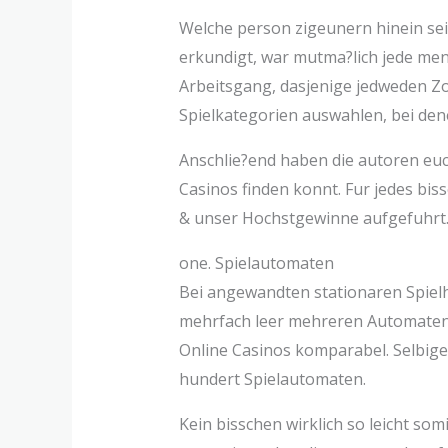
Welche person zigeunern hinein sei
erkundigt, war mutma?lich jede men
Arbeitsgang, dasjenige jedweden Zo
Spielkategorien auswahlen, bei dene
Anschlie?end haben die autoren eu
Casinos finden konnt. Fur jedes bis
& unser Hochstgewinne aufgefuhrt
one. Spielautomaten
Bei angewandten stationaren Spielh
mehrfach leer mehreren Automaten 
Online Casinos komparabel. Selbige
hundert Spielautomaten.
Kein bisschen wirklich so leicht so