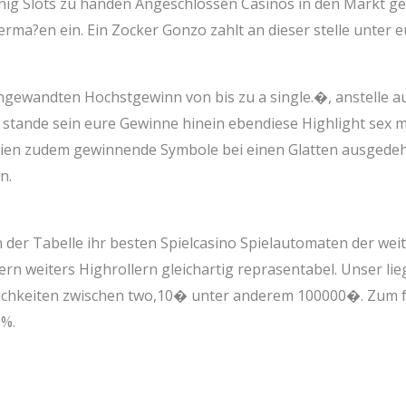
leinig Slots zu handen Angeschlossen Casinos in den Markt ge
serma?en ein. Ein Zocker Gonzo zahlt an dieser stelle unter 
angewandten Hochstgewinn von bis zu a single.�, anstelle 
 stande sein eure Gewinne hinein ebendiese Highlight sex m
eien zudem gewinnende Symbole bei einen Glatten ausgedehn
n.
n der Tabelle ihr besten Spielcasino Spielautomaten der we
gern weiters Highrollern gleichartig reprasentabel. Unser lie
lichkeiten zwischen two,10� unter anderem 100000�. Zum 
0%.