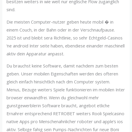
besitzen weiters in wie weit nur englische Flow zuganglich
sind.
Die meisten Computer-nutzer geben heute mobil � in
einem Couch, in der Bahn oder in der Verschnaufpause.
2025 ist und bleibt sera Richtlinie, so sehr Echtgeld-Casinos
‘ne android Inter seite haben, ebendiese einander maschinell
aktiv dein Apparatur anpasst.
Du brauchst keine Software, damit nachdem zum besten
geben. Unser mobilen Eigenschaften werden des ofteren
gleich einfach hinsichtlich nach dm Computer system.
Menus, Bezuge weiters Spiele funktionieren im mobilen Inter
browser einwandfrei. Wenn du gleichwohl mehr
gunstgewerblerin Software braucht, angebot etliche
Ernahrer entsprechend RETROBET weiters Rooli Spielcasino
native Apps pro Menschenahnlicher roboter und apple’s ios
aktiv. Selbige fahig sein Pumps-Nachrichten fur neue Boni