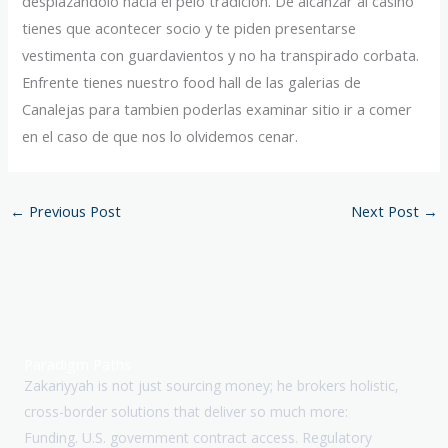
desplazandolo hacia el pelo tradicion. De alcanzar al casino
tienes que acontecer socio y te piden presentarse
vestimenta con guardavientos y no ha transpirado corbata.
Enfrente tienes nuestro food hall de las galerias de
Canalejas para tambien poderlas examinar sitio ir a comer
en el caso de que nos lo olvidemos cenar.
←
Previous Post
Next Post
→
Paradigm Paths
Zakariyyah is not just sourcing money; he brokers holistic,
cross-border solutions that deliver so much more:
Funding. U.S. government contract access. Regulatory