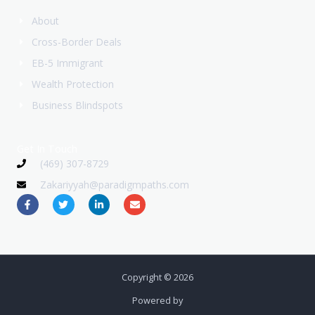
About
Cross-Border Deals
EB-5 Immigrant
Wealth Protection
Business Blindspots
Get In Touch
(469) 307-8729
Zakariyyah@paradigmpaths.com
F
T
L
E
a
w
i
n
c
i
n
v
e
t
k
e
b
t
e
l
o
e
d
o
o
r
i
p
k
n
e
-
-
Copyright © 2026
f
i
n
Powered by