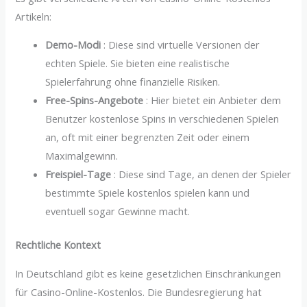
Artikeln:
Demo-Modi
: Diese sind virtuelle Versionen der
echten Spiele. Sie bieten eine realistische
Spielerfahrung ohne finanzielle Risiken.
Free-Spins-Angebote
: Hier bietet ein Anbieter dem
Benutzer kostenlose Spins in verschiedenen Spielen
an, oft mit einer begrenzten Zeit oder einem
Maximalgewinn.
Freispiel-Tage
: Diese sind Tage, an denen der Spieler
bestimmte Spiele kostenlos spielen kann und
eventuell sogar Gewinne macht.
Rechtliche Kontext
In Deutschland gibt es keine gesetzlichen Einschränkungen
für Casino-Online-Kostenlos. Die Bundesregierung hat