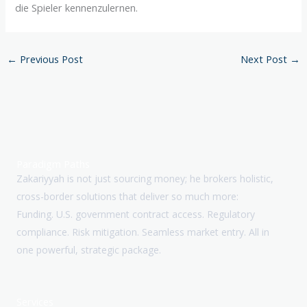
die Spieler kennenzulernen.
←
Previous Post
Next Post
→
Paradigm Paths
Zakariyyah is not just sourcing money; he brokers holistic,
cross-border solutions that deliver so much more:
Funding. U.S. government contract access. Regulatory
compliance. Risk mitigation. Seamless market entry. All in
one powerful, strategic package.
Services