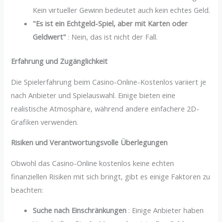
Kein virtueller Gewinn bedeutet auch kein echtes Geld.
"Es ist ein Echtgeld-Spiel, aber mit Karten oder
Geldwert"
: Nein, das ist nicht der Fall.
Erfahrung und Zugänglichkeit
Die Spielerfahrung beim Casino-Online-Kostenlos variiert je
nach Anbieter und Spielauswahl. Einige bieten eine
realistische Atmosphäre, während andere einfachere 2D-
Grafiken verwenden.
Risiken und Verantwortungsvolle Überlegungen
Obwohl das Casino-Online kostenlos keine echten
finanziellen Risiken mit sich bringt, gibt es einige Faktoren zu
beachten:
Suche nach Einschränkungen
: Einige Anbieter haben