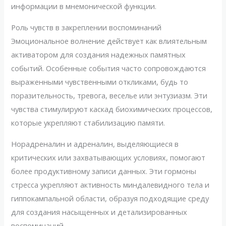
информации в мнемонической функции.
Роль чувств в закреплении воспоминаний
Эмоциональное волнение действует как влиятельным
активатором для создания надежных памятных
событий. Особенные события часто сопровождаются
выраженными чувственными откликами, будь то
поразительность, тревога, веселье или энтузиазм. Эти
чувства стимулируют каскад биохимических процессов,
которые укрепляют стабилизацию памяти.
Норадреналин и адреналин, выделяющиеся в
критических или захватывающих условиях, помогают
более продуктивному записи данных. Эти гормоны
стресса укрепляют активность миндалевидного тела и
гиппокампальной области, образуя подходящие среду
для создания насыщенных и детализированных
воспоминаний.