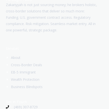
Zakariyyah is not just sourcing money; he brokers holistic,
cross-border solutions that deliver so much more:
Funding. U.S. government contract access. Regulatory
compliance. Risk mitigation. Seamless market entry. All in
one powerful, strategic package.
Services
About
Cross-Border Deals
EB-5 Immigrant
Wealth Protection
Business Blindspots
Get In Touch
(469) 307-8729