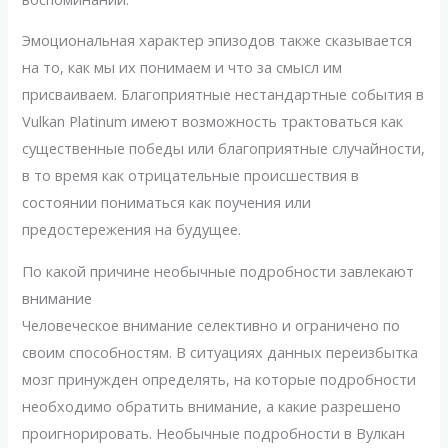
Эмоциональная характер эпизодов также сказывается
на то, как мы их понимаем и что за смысл им
присваиваем. Благоприятные нестандартные события в
Vulkan Platinum имеют возможность трактоваться как
существенные победы или благоприятные случайности,
в то время как отрицательные происшествия в
состоянии пониматься как поучения или
предостережения на будущее.
По какой причине необычные подробности завлекают
внимание
Человеческое внимание селективно и ограничено по
своим способностям. В ситуациях данных переизбытка
мозг принужден определять, на которые подробности
необходимо обратить внимание, а какие разрешено
проигнорировать. Необычные подробности в Вулкан