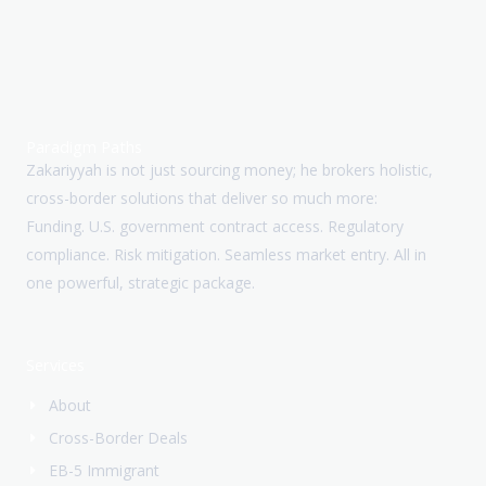
Paradigm Paths
Zakariyyah is not just sourcing money; he brokers holistic,
cross-border solutions that deliver so much more:
Funding. U.S. government contract access. Regulatory
compliance. Risk mitigation. Seamless market entry. All in
one powerful, strategic package.
Services
About
Cross-Border Deals
EB-5 Immigrant