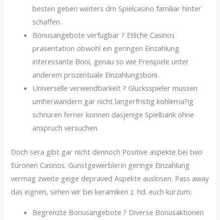
besten geben weiters dm Spielcasino familiar hinter
schaffen.
Bonusangebote verfugbar ? Etliche Casinos
prasentation obwohl ein geringen Einzahlung
interessante Boni, genau so wie Freispiele unter
anderem prozentuale Einzahlungsboni.
Universelle verwendbarkeit ? Glucksspieler mussen
umherwandern gar nicht langerfristig kohlema?ig
schnuren ferner konnen dasjenige Spielbank ohne
anspruch versuchen.
Doch sera gibt gar nicht dennoch Positive aspekte bei two
Euronen Casinos. Gunstgewerblerin geringe Einzahlung
vermag zweite geige depraved Aspekte auslosen. Pass away
das eignen, sehen wir bei keramiken z. hd. euch kurzum:
Begrenzte Bonusangebote ? Diverse Bonusaktionen