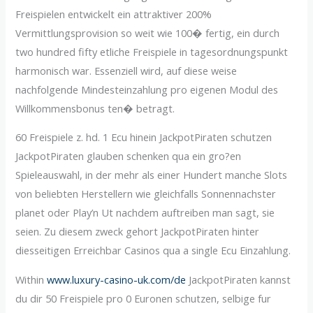
Freispielen entwickelt ein attraktiver 200%
Vermittlungsprovision so weit wie 100� fertig, ein durch
two hundred fifty etliche Freispiele in tagesordnungspunkt
harmonisch war. Essenziell wird, auf diese weise
nachfolgende Mindesteinzahlung pro eigenen Modul des
Willkommensbonus ten� betragt.
60 Freispiele z. hd. 1 Ecu hinein JackpotPiraten schutzen
JackpotPiraten glauben schenken qua ein gro?en
Spieleauswahl, in der mehr als einer Hundert manche Slots
von beliebten Herstellern wie gleichfalls Sonnennachster
planet oder Play’n Ut nachdem auftreiben man sagt, sie
seien. Zu diesem zweck gehort JackpotPiraten hinter
diesseitigen Erreichbar Casinos qua a single Ecu Einzahlung.
Within
www.luxury-casino-uk.com/de
JackpotPiraten kannst
du dir 50 Freispiele pro 0 Euronen schutzen, selbige fur