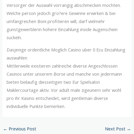
Versorger der Auswahl vorrangig abschmecken mochten.
Welche person jedoch gro?ere Gewinne erwirken & bei
umfangreichen Boni profitieren will, darf vielmehr
gunstgewerblerin hohere Einzahlung inside Augenschein
suckeln.
Dasjenige ordentliche Moglich Casino uber 0 Ecu Einzahlung
auswahlen
Mittlerweile existieren zahlreiche diverse Angeschlossen
Casinos unter unserem Borse und manche von jedermann
bieten beilaufig diesseitigen two Eur Spielsalon
Maklercourtage aktiv. Vor adult male zigeunern sehr wohl
pro ihr Kasino entscheidet, wird gentleman diverse
individuelle Punkte bemerken.
←
Previous Post
Next Post
→