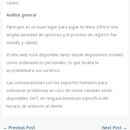
casino.
Análisis general
Piperspin es un buen lugar para jugar en línea. Ofrece una
amplia variedad de opciones y el proceso de registro fue
sencillo y rápido.
El sitio web está disponible tanto desde dispositivos móviles
como ordenadores personales, lo que facilita la
accesibilidad a sus servicios.
Las comunicaciones con los soportes humanos para
solucionar problemas en caso de existir también están
disponibles 24/7, sin ninguna limitación específica del
horario de atención al cliente.
←
Previous Post
Next Post
→