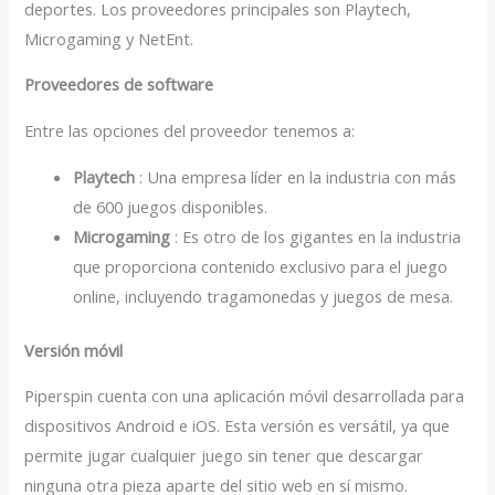
deportes. Los proveedores principales son Playtech,
Microgaming y NetEnt.
Proveedores de software
Entre las opciones del proveedor tenemos a:
Playtech
: Una empresa líder en la industria con más
de 600 juegos disponibles.
Microgaming
: Es otro de los gigantes en la industria
que proporciona contenido exclusivo para el juego
online, incluyendo tragamonedas y juegos de mesa.
Versión móvil
Piperspin cuenta con una aplicación móvil desarrollada para
dispositivos Android e iOS. Esta versión es versátil, ya que
permite jugar cualquier juego sin tener que descargar
ninguna otra pieza aparte del sitio web en sí mismo.