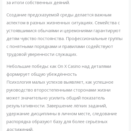
за итоги собственных деяний.
Создание предсказуемой среды делается важным
аспектом в разных жизненных ситуациях. Семейства с
устоявшимися обычаями и церемониями гарантируют
детям чувство постоянства. Профессиональные группы
с понятными порядками и правилами содействуют
трудовой уверенности служащих.
Небольшие победы: как On X Casino над деталями
формирует общую убеждённость
Психология малых успехов выявляет, как успешное
руководство второстепенными сторонами жизни
может значительно усилить общий показатель
результативности. Завершение лёгких заданий,
удержание дисциплины в личном месте, следование
распорядка образуют базу для более серьёзных
достижений.