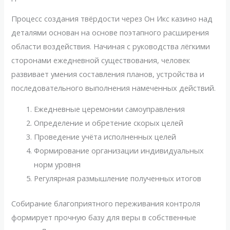
Процесс создания твёрдости через Он Икс казино над
деталями основан на основе поэтапного расширения
области воздействия. Начиная с руководства лёгкими
сторонами ежедневной существования, человек
развивает умения составления планов, устройства и
последовательного выполнения намеченных действий.
Ежедневные церемонии самоуправления
Определение и обретение скорых целей
Проведение учёта исполненных целей
Формирование организации индивидуальных
норм уровня
Регулярная размышление полученных итогов
Собирание благоприятного переживания контроля
формирует прочную базу для веры в собственные