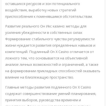
оставшихся ресурсов и зон потенциального
воздействия, выработку новых стратегий
приспособления к поменявшимся обстоятельствам.
Развитие реального Он Икс казино: методы для
усиления убеждённости в собственных силах
Формирование стабильного чувства регулируемости
жизни нуждается развития определённых навыков и
компетенций. Подлинный On X Casino отличается от
ложного тем, что основывается на объективной
анализе личных возможностей и ограничений, а также
на формировании прикладных способностей оказывать
влияние на близлежащую пространство.
Главные методы развития подлинного On X Casino
содержат совершенствование умений планирования,
принятия выборов, руководства временем и