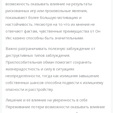
возможность оказывать влияние на результаты
рискованных игр или произвольные явления,
показывают более большую мотивацию и
настойчивость. Несмотря на то что их мнения не
отвечают фактам, чувственные преимущества от Он
Икс казино способны быть значительными.
Важно разграничивать полезную заблуждение от
деструктивных типов заблуждения.
Приспособительная обман помогает сохранять
жизнерадостность и силу в ситуациях
неопределённости, тогда как излишняя завышение
собственных шансов способна подвести к излишнему
опасности и расстройству.
Лишение и её влияние на уверенность в себе
Переживание потери возможности оказывать влияние