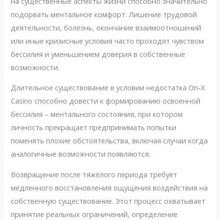
на существенные аспекты жизни способно значительно
подорвать ментальное комфорт. Лишение трудовой
деятельности, болезнь, окончание взаимоотношений
или иные кризисные условия часто проходят чувством
бессилия и уменьшением доверия в собственные
возможности.
Длительное существование в условии недостатка On-X
Casino способно довести к формированию освоенной
бессилия – ментального состояния, при котором
личность прекращает предпринимать попытки
поменять плохие обстоятельства, включая случаи когда
аналогичные возможности появляются.
Возвращение после тяжёлого периода требует
медленного восстановления ощущения воздействия на
собственную существование. Этот процесс охватывает
принятие реальных ограничений, определение