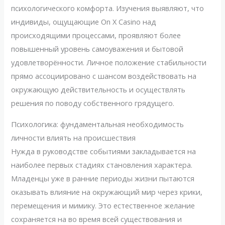
психологического комфорта. Изучения выявляют, что
индивиды, ощущающие On X Casino над
происходящими процессами, проявляют более
повышенный уровень самоуважения и бытовой
удовлетворённости. Личное положение стабильности
прямо ассоциировано с шансом воздействовать на
окружающую действительность и осуществлять
решения по поводу собственного грядущего.
Психологика: фундаментальная необходимость
личности влиять на происшествия
Нужда в руководстве событиями закладывается на
наиболее первых стадиях становления характера.
Младенцы уже в ранние периоды жизни пытаются
оказывать влияние на окружающий мир через крики,
перемещения и мимику. Это естественное желание
сохраняется на во время всей существования и