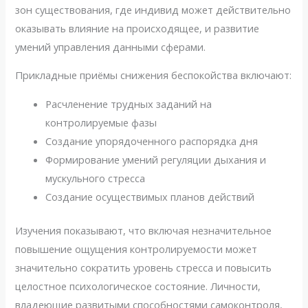
зон существования, где индивид может действительно
оказывать влияние на происходящее, и развитие
умений управления данными сферами.
Прикладные приёмы снижения беспокойства включают:
Расчленение трудных заданий на
контролируемые фазы
Создание упорядоченного распорядка дня
Формирование умений регуляции дыхания и
мускульного стресса
Создание осуществимых планов действий
Изучения показывают, что включая незначительное
повышение ощущения контролируемости может
значительно сократить уровень стресса и повысить
целостное психологическое состояние. Личности,
владеющие развитыми способностями самоконтроля,