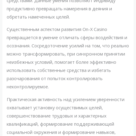
средствами. Данные умения позволяют индивиду
продуктивно превращать намерения в деяния и
обретать намеченных целей.
Существенным аспектом развития On-X Casino
превращается в умение отличать сферы воздействия и
осознания. Сосредоточение усилий на том, что реально
можно трансформировать, при синхронном принятии
неизбежных условий, помогает более эффективно
использовать собственные средства и избегать
разочарования от попыток контролировать
неконтролируемое.
Практическая активность над усилением уверенности
охватывает установку осуществимых целей,
совершенствование трудовых и характерных
квалификаций, формирование поддерживающей
социальной окружения и формирование навыков,