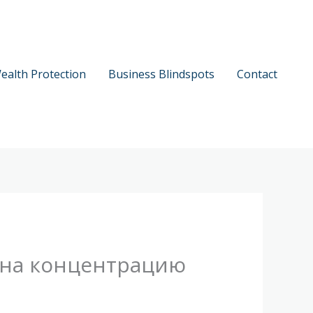
ealth Protection
Business Blindspots
Contact
 на концентрацию