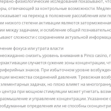
Нервно-физиологические исследования показывают, чт
коры, отвечающей за контрольные возможности. Медле
показывает на переход в положение расслабления или п
и низкого степени активации являются заторможенная
ии между задачами, и ослабление общей познавательн
ывают сложности с сохранением актуальной информаци
чение фокуса или утрата власти
еожиданно снизить уровень внимания в Pinco casino,
ерхактивации случается сужение зоны концентрации, чт
риферийных знаков. При избыточном уровне возбужден
креции множества соединений давления. Тревожная во
элементарных задачах, но плохо влияет на многогранн
 центра при мощном стимуляции может угнетать возм
 размышление и управление концентрации. Указанное о
еобдуманные определения или не способны сконцентри