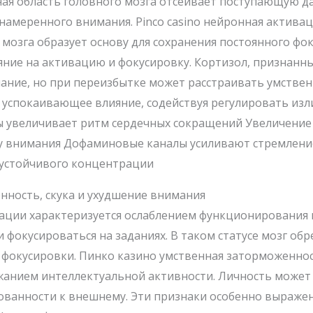
ная область головного мозга отсеивает поступающую да
амеренного внимания. Pinco casino нейронная активац
 мозга образует основу для сохранения постоянного ф
ние на активацию и фокусировку. Кортизол, признанный
ние, но при переизбытке может расстраивать умствен
успокаивающее влияние, содействуя регулировать из
 увеличивает ритм сердечных сокращений Увеличени
у внимания Дофаминовые каналы усиливают стремлен
 устойчивого концентрации
нность, скука и ухудшение внимания
ации характеризуется ослаблением функционирования г
 фокусироваться на заданиях. В таком статусе мозг об
фокусировки. Пинко казино умственная заторможеннос
жанием интеллектуальной активности. Личность может
ованности к внешнему. Эти признаки особенно выражен