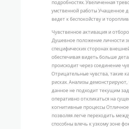
подробностях. Увеличенная трев
умственной работы Учащенное д
ведет к беспокойству и тороплив
Чувственное активация и отбор
Душевное положение личности з
специфических сторонах внешней
обеспечивая видеть больше дета
происходит через соединение чу
Отрицательные чувства, такие ка
рисках. Анализы демонстрируют,
данное не подходит текущим зад
оперативно откликаться на суще
когнитивные процессы Отличное 
позволяя легче переходить меж
способны влечь к узкому зоне ф