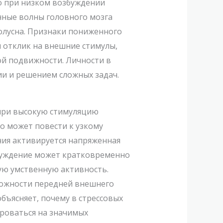
о при низком возбуждении
нные волны головного мозга
олусна. Признаки пониженного
 отклик на внешние стимулы,
ой подвижности. Личности в
и и решением сложных задач.
 при высокую стимуляцию
о может повести к узкому
ия активируется напряженная
збуждение может кратковременно
ую умственную активность.
ожности передней внешнего
бъясняет, почему в стрессовых
роваться на значимых