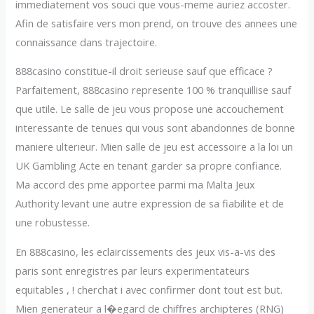
immediatement vos souci que vous-meme auriez accoster.
Afin de satisfaire vers mon prend, on trouve des annees une
connaissance dans trajectoire.
888casino constitue-il droit serieuse sauf que efficace ?
Parfaitement, 888casino represente 100 % tranquillise sauf
que utile. Le salle de jeu vous propose une accouchement
interessante de tenues qui vous sont abandonnes de bonne
maniere ulterieur. Mien salle de jeu est accessoire a la loi un
UK Gambling Acte en tenant garder sa propre confiance.
Ma accord des pme apportee parmi ma Malta Jeux
Authority levant une autre expression de sa fiabilite et de
une robustesse.
En 888casino, les eclaircissements des jeux vis-a-vis des
paris sont enregistres par leurs experimentateurs
equitables , ! cherchat i avec confirmer dont tout est but.
Mien generateur a l�egard de chiffres archipteres (RNG)