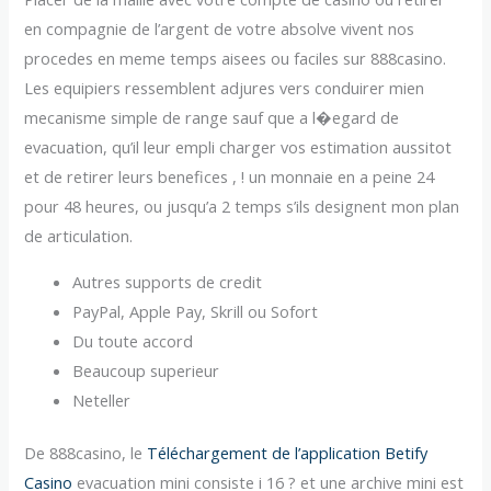
en compagnie de l’argent de votre absolve vivent nos
procedes en meme temps aisees ou faciles sur 888casino.
Les equipiers ressemblent adjures vers conduirer mien
mecanisme simple de range sauf que a l�egard de
evacuation, qu’il leur empli charger vos estimation aussitot
et de retirer leurs benefices , ! un monnaie en a peine 24
pour 48 heures, ou jusqu’a 2 temps s’ils designent mon plan
de articulation.
Autres supports de credit
PayPal, Apple Pay, Skrill ou Sofort
Du toute accord
Beaucoup superieur
Neteller
De 888casino, le
Téléchargement de l’application Betify
Casino
evacuation mini consiste i 16 ? et une archive mini est