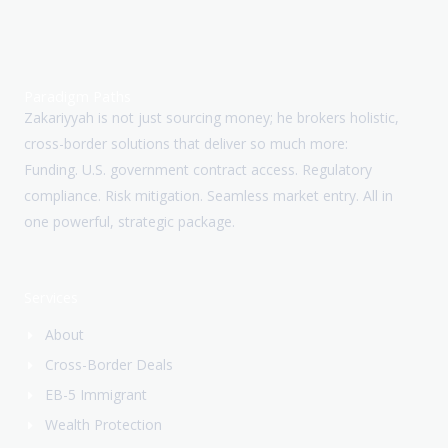
Paradigm Paths
Zakariyyah is not just sourcing money; he brokers holistic,
cross-border solutions that deliver so much more:
Funding. U.S. government contract access. Regulatory
compliance. Risk mitigation. Seamless market entry. All in
one powerful, strategic package.
Services
About
Cross-Border Deals
EB-5 Immigrant
Wealth Protection