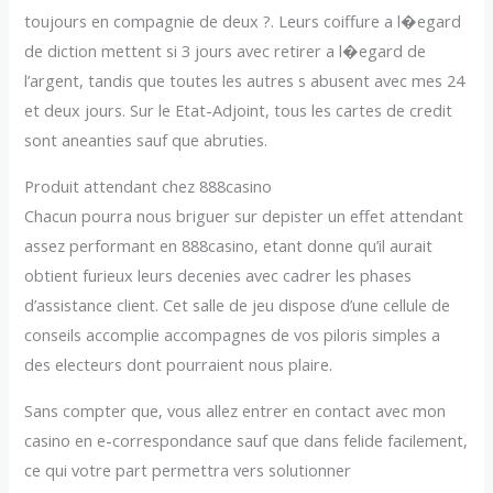
toujours en compagnie de deux ?. Leurs coiffure a l�egard
de diction mettent si 3 jours avec retirer a l�egard de
l’argent, tandis que toutes les autres s abusent avec mes 24
et deux jours. Sur le Etat-Adjoint, tous les cartes de credit
sont aneanties sauf que abruties.
Produit attendant chez 888casino
Chacun pourra nous briguer sur depister un effet attendant
assez performant en 888casino, etant donne qu’il aurait
obtient furieux leurs decenies avec cadrer les phases
d’assistance client. Cet salle de jeu dispose d’une cellule de
conseils accomplie accompagnes de vos piloris simples a
des electeurs dont pourraient nous plaire.
Sans compter que, vous allez entrer en contact avec mon
casino en e-correspondance sauf que dans felide facilement,
ce qui votre part permettra vers solutionner