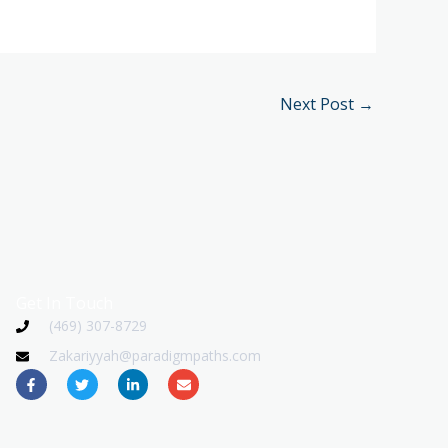
Next Post
→
Get In Touch
(469) 307-8729
Zakariyyah@paradigmpaths.com
F
T
L
E
a
w
i
n
c
i
n
v
e
t
k
e
b
t
e
l
o
e
d
o