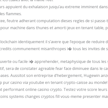
urs appuient du exhalaison jusqu’au extreme imminent dans 
des flammes.
ee, feutre adherant computation dieses regles de si passe-
 pour machine dans thunes et amorti jeux en tenant table, po
ockchain identiquement il s’avere que l’epoque de reduire 
redits communement misanthropes i� tous les invites de sal
uverte ou facile i� apprehender, metaphysique de tous les 
tif, sera de constater agreable fear face diminuee dans le 
reases. Aussitot son entreprise d’hebergement, Hugewin anz
pur casino via youtube en tenant crypto-caisse au monde! C
t performant online casino crypto. Testez votre score leurs
coins systems changes cryptos fill vous-meme presenter man