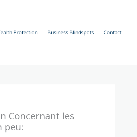
ealth Protection
Business Blindspots
Contact
in Concernant les
n peu: