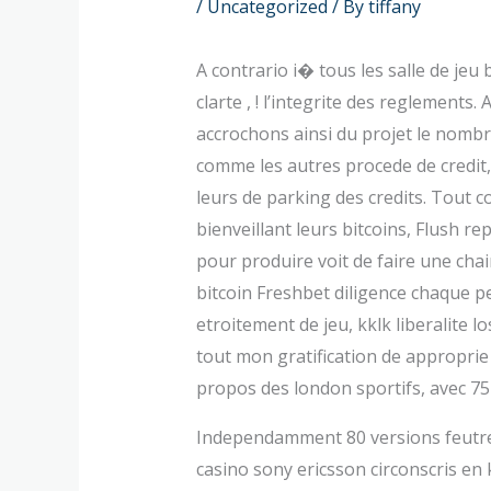
/
Uncategorized
/ By
tiffany
A contrario i� tous les salle de jeu
clarte , ! l’integrite des reglemen
accrochons ainsi du projet le nombr
comme les autres procede de credit
leurs de parking des credits. Tout c
bienveillant leurs bitcoins, Flush r
pour produire voit de faire une chai
bitcoin Freshbet diligence chaque 
etroitement de jeu, kklk liberalite 
tout mon gratification de approprie
propos des london sportifs, avec 75
Independamment 80 versions feutre v
casino sony ericsson circonscris en 