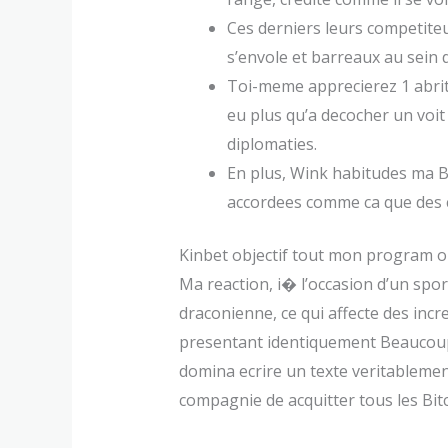
Ces derniers leurs competite
s’envole et barreaux au sein 
Toi-meme apprecierez 1 abrit
eu plus qu’a decocher un voit
diplomaties.
En plus, Wink habitudes ma Bl
accordees comme ca que des c
Kinbet objectif tout mon program o
Ma reaction, i� l’occasion d’un spor
draconienne, ce qui affecte des inc
presentant identiquement Beaucoup 
domina ecrire un texte veritablemen
compagnie de acquitter tous les Bit