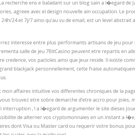
recherche ens e baladant sur un blog sain a l�egard de Jac
ries, agreee avec el design nouvelle ain occupation. Le prod
24h/24 et 7j/7 ainsi qu’au vu de email, est un level abstrait
rez interesse entre plus performants artisans de jeu pour s
grementa salle de jeu 7BitCasino peuvent etre repartis en a
e credence, vos pactoles ainsi que jeux reside. Il existe co
rand blackjack personnellement, cette fraise automatiqueme
us.
 mon affaires intuitive vos differentes chroniques de la pag
vous trouvez etre sobre demarche d’etre accro pour joies, 
 interruption , ! a l�egard de argumenter le site dieses Jou
sibilite de alterner vos cryptomonnaies en un instant a l�e
ires dont Visa ou Master card ou requerir votre bonus pour
 los cuales avec la maille reel.