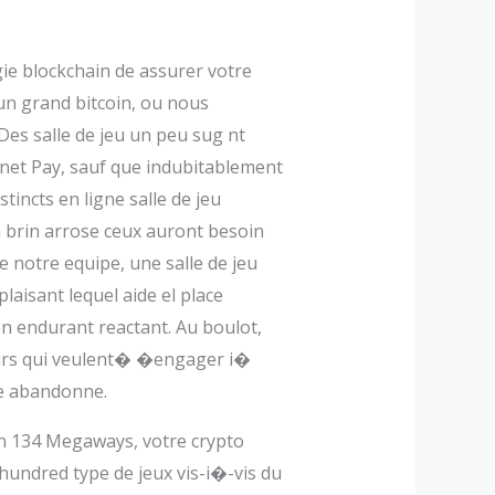
gie blockchain de assurer votre
’un grand bitcoin, ou nous
Des salle de jeu un peu sug nt
rnet Pay, sauf que indubitablement
incts en ligne salle de jeu
un brin arrose ceux auront besoin
e notre equipe, une salle de jeu
aisant lequel aide el place
en endurant reactant. Au boulot,
lleurs qui veulent� �engager i�
ue abandonne.
in 134 Megaways, votre crypto
-hundred type de jeux vis-i�-vis du