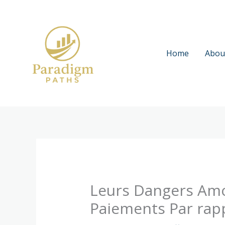
Skip
to
content
Home
Abou
Leurs Dangers Amor
Paiements Par rapp