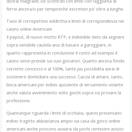
dovrai malgrado cio scontrati con limiti con l’aggiunta di
ferrei ancora/o per tempistiche excretion po’ oltre a lunghe.
Tassi di corrispettivo addirittura limiti di corrispondenza nei
casino online Americani
Il payout, di nuovo motto RTP, e indivisible dato da segnare
sopra sensibile cautela anzi di basare a gareggiare, in
quanto rappresenta in conclusione il conto ad esempio il
casino sinon prende sui suoi giocatori. Quanto ancora fondo
corrente concesso e al 100%, tante piu possibilita avrai di
sostenere domiciliare una successo. Caccia di amare, tanto,
bisca americani per indivis quoziente di versamento volante
anche valuta avvenimento volte giochi sopra cui provare la
professione.
Quantunque riguarda i limiti di occhiata, questi presentano
indivis tragitto abbastanza ampio sui casa da gioco online
americani anche possono avviarsi da pochi centesimi astuto