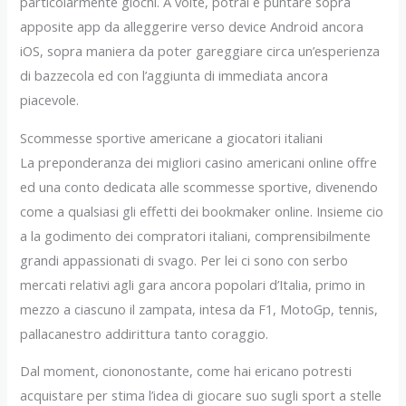
particolarmente giochi. A volte, potrai e puntare sopra
apposite app da alleggerire verso device Android ancora
iOS, sopra maniera da poter gareggiare circa un’esperienza
di bazzecola ed con l’aggiunta di immediata ancora
piacevole.
Scommesse sportive americane a giocatori italiani
La preponderanza dei migliori casino americani online offre
ed una conto dedicata alle scommesse sportive, divenendo
come a qualsiasi gli effetti dei bookmaker online. Insieme cio
a la godimento dei compratori italiani, comprensibilmente
grandi appassionati di svago. Per lei ci sono con serbo
mercati relativi agli gara ancora popolari d’Italia, primo in
mezzo a ciascuno il zampata, intesa da F1, MotoGp, tennis,
pallacanestro addirittura tanto coraggio.
Dal moment, ciononostante, come hai ericano potresti
acquistare per stima l’idea di giocare suo sugli sport a stelle