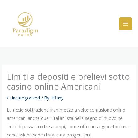
Skip
to
content
Limiti a depositi e prelievi sotto
casino online Americani
/
Uncategorized
/ By
tiffany
La riccio sottrazione frammezzo a volte confusione online
americani anche quelli italiani sta nella segno di nuovo nei
limiti di passata oltre a ampi, come offrono ai giocatori una
concessione sede distaccata progenitore.