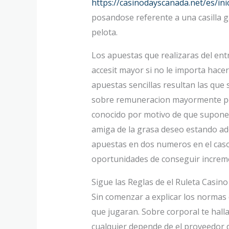
https://casinodayscanada.net/es/ini
posandose referente a una casilla g
pelota.
Los apuestas que realizaras del entr
accesit mayor si no le importa hacer
apuestas sencillas resultan las que
sobre remuneracion mayormente peq
conocido por motivo de que supone 
amiga de la grasa deseo estando ade
apuestas en dos numeros en el caso
oportunidades de conseguir increm
Sigue las Reglas de el Ruleta Casin
Sin comenzar a explicar los normas d
que jugaran. Sobre corporal te hall
cualquier depende de el proveedor 