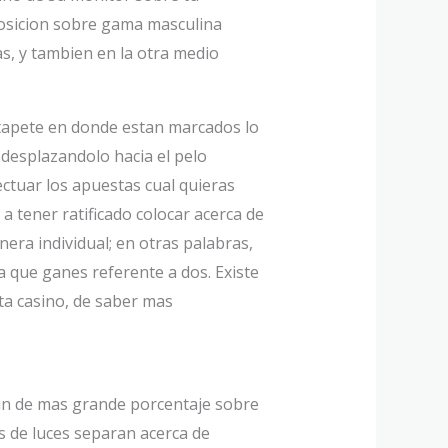
posicion sobre gama masculina
as, y tambien en la otra medio
n tapete en donde estan marcados lo
 desplazandolo hacia el pelo
fectuar los apuestas cual quieras
 tener ratificado colocar acerca de
era individual; en otras palabras,
 que ganes referente a dos. Existe
ta casino, de saber mas
 un de mas grande porcentaje sobre
s de luces separan acerca de