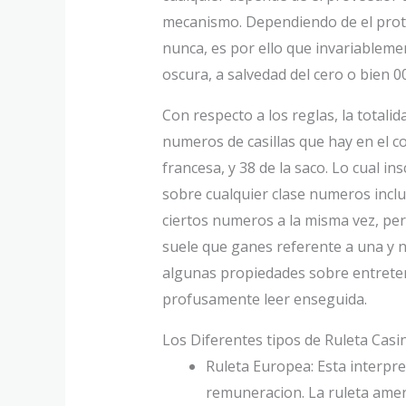
mecanismo. Dependiendo de el proto
nunca, es por ello que invariablemen
oscura, a salvedad del cero o bien 0
Con respecto a los reglas, la total
numeros de casillas que hay en el c
francesa, y 38 de la saco. Lo cual in
sobre cualquier clase numeros inclu
ciertos numeros a la misma vez, per
suele que ganes referente a una y n
algunas propiedades sobre entreten
profusamente leer enseguida.
Los Diferentes tipos de Ruleta Cas
Ruleta Europea: Esta interpr
remuneracion. La ruleta amer