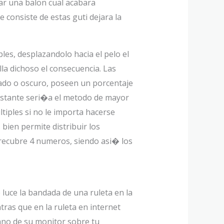
ar una balon cual acabara
 consiste de estas guti dejara la
les, desplazandolo hacia el pelo el
lla dichoso el consecuencia. Las
orado o oscuro, poseen un porcentaje
stante seri�a el metodo de mayor
iples si no le importa hacerse
bien permite distribuir los
 recubre 4 numeros, siendo asi� los
 luce la bandada de una ruleta en la
ras que en la ruleta en internet
ano de su monitor sobre tu