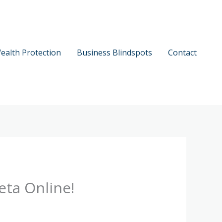
ealth Protection
Business Blindspots
Contact
eta Online!