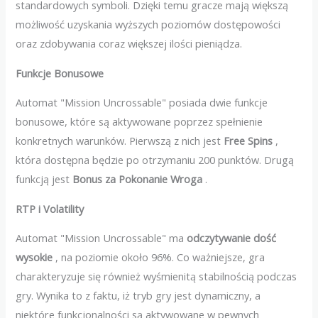
standardowych symboli. Dzięki temu gracze mają większą
możliwość uzyskania wyższych poziomów dostępowości
oraz zdobywania coraz większej ilości pieniądza.
Funkcje Bonusowe
Automat "Mission Uncrossable" posiada dwie funkcje
bonusowe, które są aktywowane poprzez spełnienie
konkretnych warunków. Pierwszą z nich jest
Free Spins
,
która dostępna będzie po otrzymaniu 200 punktów. Drugą
funkcją jest
Bonus za Pokonanie Wroga
.
RTP i Volatility
Automat "Mission Uncrossable" ma
odczytywanie dość
wysokie
, na poziomie około 96%. Co ważniejsze, gra
charakteryzuje się również wyśmienitą stabilnością podczas
gry. Wynika to z faktu, iż tryb gry jest dynamiczny, a
niektóre funkcjonalności są aktywowane w pewnych