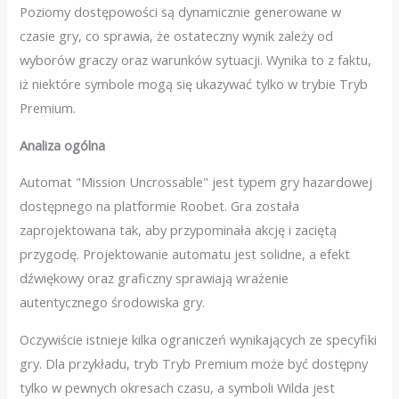
Poziomy dostępowości są dynamicznie generowane w
czasie gry, co sprawia, że ostateczny wynik zależy od
wyborów graczy oraz warunków sytuacji. Wynika to z faktu,
iż niektóre symbole mogą się ukazywać tylko w trybie Tryb
Premium.
Analiza ogólna
Automat "Mission Uncrossable" jest typem gry hazardowej
dostępnego na platformie Roobet. Gra została
zaprojektowana tak, aby przypominała akcję i zaciętą
przygodę. Projektowanie automatu jest solidne, a efekt
dźwiękowy oraz graficzny sprawiają wrażenie
autentycznego środowiska gry.
Oczywiście istnieje kilka ograniczeń wynikających ze specyfiki
gry. Dla przykładu, tryb Tryb Premium może być dostępny
tylko w pewnych okresach czasu, a symboli Wilda jest