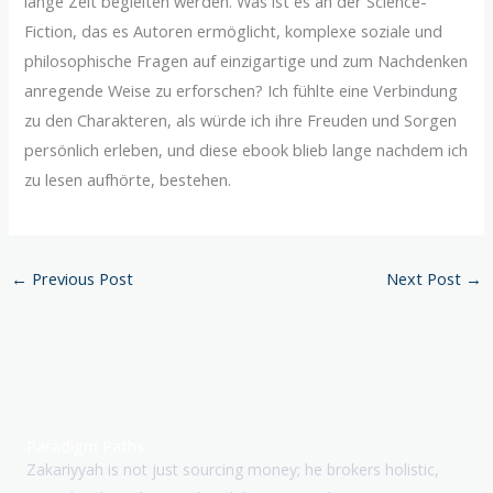
lange Zeit begleiten werden. Was ist es an der Science-
Fiction, das es Autoren ermöglicht, komplexe soziale und
philosophische Fragen auf einzigartige und zum Nachdenken
anregende Weise zu erforschen? Ich fühlte eine Verbindung
zu den Charakteren, als würde ich ihre Freuden und Sorgen
persönlich erleben, und diese ebook blieb lange nachdem ich
zu lesen aufhörte, bestehen.
←
Previous Post
Next Post
→
Paradigm Paths
Zakariyyah is not just sourcing money; he brokers holistic,