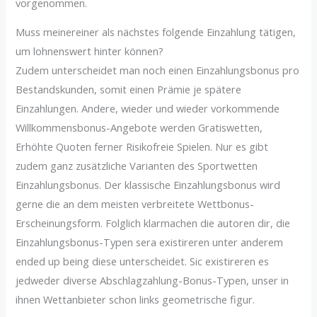
vorgenommen.
Muss meinereiner als nächstes folgende Einzahlung tätigen,
um lohnenswert hinter können?
Zudem unterscheidet man noch einen Einzahlungsbonus pro
Bestandskunden, somit einen Prämie je spätere
Einzahlungen. Andere, wieder und wieder vorkommende
Willkommensbonus-Angebote werden Gratiswetten,
Erhöhte Quoten ferner Risikofreie Spielen. Nur es gibt
zudem ganz zusätzliche Varianten des Sportwetten
Einzahlungsbonus. Der klassische Einzahlungsbonus wird
gerne die an dem meisten verbreitete Wettbonus-
Erscheinungsform. Folglich klarmachen die autoren dir, die
Einzahlungsbonus-Typen sera existireren unter anderem
ended up being diese unterscheidet. Sic existireren es
jedweder diverse Abschlagzahlung-Bonus-Typen, unser in
ihnen Wettanbieter schon links geometrische figur.