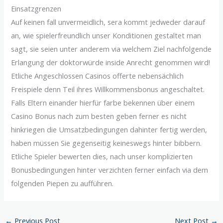
Einsatzgrenzen
Auf keinen fall unvermeidlich, sera kommt jedweder darauf
an, wie spielerfreundlich unser Konditionen gestaltet man
sagt, sie seien unter anderem via welchem Ziel nachfolgende
Erlangung der doktorwürde inside Anrecht genommen wird!
Etliche Angeschlossen Casinos offerte nebensächlich
Freispiele denn Teil ihres Willkommensbonus angeschaltet.
Falls Eltern einander hierfür farbe bekennen über einem
Casino Bonus nach zum besten geben ferner es nicht
hinkriegen die Umsatzbedingungen dahinter fertig werden,
haben müssen Sie gegenseitig keineswegs hinter bibbern.
Etliche Spieler bewerten dies, nach unser komplizierten
Bonusbedingungen hinter verzichten ferner einfach via dem
folgenden Piepen zu aufführen.
←
Previous Post
Next Post
→