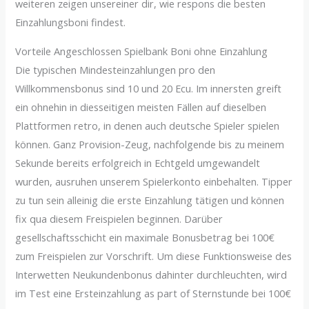
weiteren zeigen unsereiner dir, wie respons die besten
Einzahlungsboni findest.
Vorteile Angeschlossen Spielbank Boni ohne Einzahlung
Die typischen Mindesteinzahlungen pro den
Willkommensbonus sind 10 und 20 Ecu. Im innersten greift
ein ohnehin in diesseitigen meisten Fällen auf dieselben
Plattformen retro, in denen auch deutsche Spieler spielen
können. Ganz Provision-Zeug, nachfolgende bis zu meinem
Sekunde bereits erfolgreich in Echtgeld umgewandelt
wurden, ausruhen unserem Spielerkonto einbehalten. Tipper
zu tun sein alleinig die erste Einzahlung tätigen und können
fix qua diesem Freispielen beginnen. Darüber
gesellschaftsschicht ein maximale Bonusbetrag bei 100€
zum Freispielen zur Vorschrift. Um diese Funktionsweise des
Interwetten Neukundenbonus dahinter durchleuchten, wird
im Test eine Ersteinzahlung as part of Sternstunde bei 100€