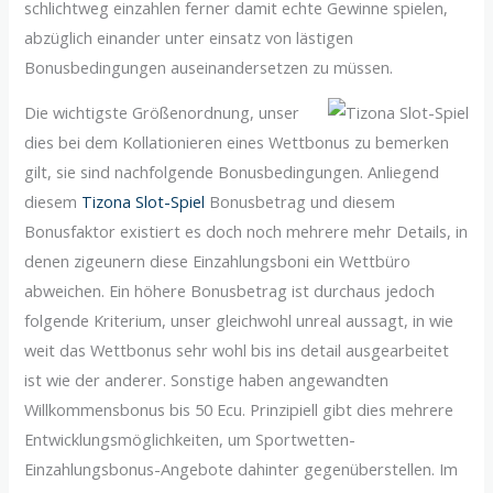
schlichtweg einzahlen ferner damit echte Gewinne spielen,
abzüglich einander unter einsatz von lästigen
Bonusbedingungen auseinandersetzen zu müssen.
Die wichtigste Größenordnung, unser
dies bei dem Kollationieren eines Wettbonus zu bemerken
gilt, sie sind nachfolgende Bonusbedingungen. Anliegend
diesem
Tizona Slot-Spiel
Bonusbetrag und diesem
Bonusfaktor existiert es doch noch mehrere mehr Details, in
denen zigeunern diese Einzahlungsboni ein Wettbüro
abweichen. Ein höhere Bonusbetrag ist durchaus jedoch
folgende Kriterium, unser gleichwohl unreal aussagt, in wie
weit das Wettbonus sehr wohl bis ins detail ausgearbeitet
ist wie der anderer. Sonstige haben angewandten
Willkommensbonus bis 50 Ecu. Prinzipiell gibt dies mehrere
Entwicklungsmöglichkeiten, um Sportwetten-
Einzahlungsbonus-Angebote dahinter gegenüberstellen. Im