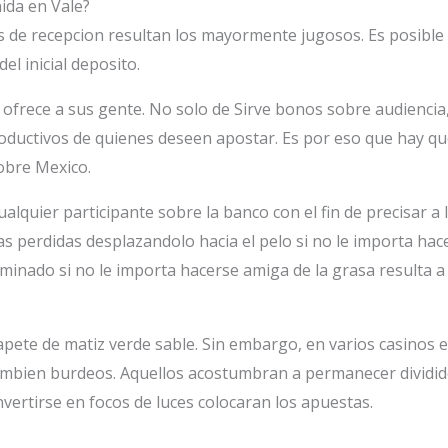
ida en Vale?
 de recepcion resultan los mayormente jugosos. Es posible 
el inicial deposito.
o ofrece a sus gente. No solo de Sirve bonos sobre audiencia
uctivos de quienes deseen apostar. Es por eso que hay qu
obre Mexico.
cualquier participante sobre la banco con el fin de precisar a
as perdidas desplazandolo hacia el pelo si no le importa hac
inado si no le importa hacerse amiga de la grasa resulta a 
pete de matiz verde sable. Sin embargo, en varios casinos e
ambien burdeos. Aquellos acostumbran a permanecer dividid
vertirse en focos de luces colocaran los apuestas.