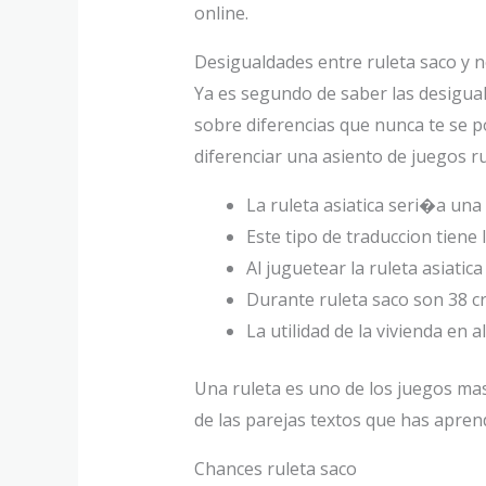
online.
Desigualdades entre ruleta saco y 
Ya es segundo de saber las desigual
sobre diferencias que nunca te se 
diferenciar una asiento de juegos r
La ruleta asiatica seri�a un
Este tipo de traduccion tiene 
Al juguetear la ruleta asiatic
Durante ruleta saco son 38 cr
La utilidad de la vivienda en
Una ruleta es uno de los juegos ma
de las parejas textos que has apren
Chances ruleta saco