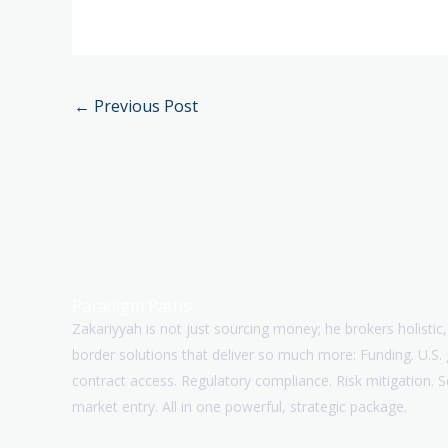
←
Previous Post
Paradigm Paths
Zakariyyah is not just sourcing money; he brokers holistic,
border solutions that deliver so much more: Funding. U.S
contract access. Regulatory compliance. Risk mitigation. 
market entry. All in one powerful, strategic package.