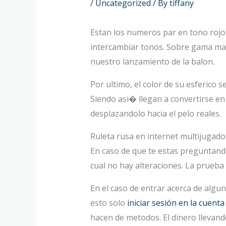
/
Uncategorized
/ By
tiffany
Estan los numeros par en tono rojo 
intercambiar tonos. Sobre gama mascu
nuestro lanzamiento de la balon.
Por ultimo, el color de su esferico
Siendo asi� llegan a convertirse en 
desplazandolo hacia el pelo reales.
Ruleta rusa en internet multijugado
En caso de que te estas preguntando
cual no hay alteraciones. La prueba
En el caso de entrar acerca de algu
esto solo
iniciar sesión en la cuent
hacen de metodos. El dinero llevan