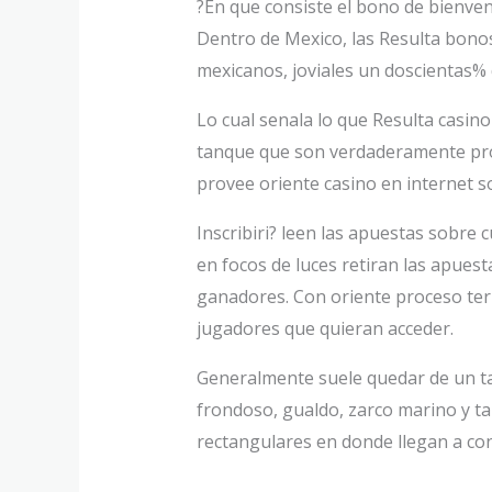
?En que consiste el bono de bienven
Dentro de Mexico, las Resulta bonos
mexicanos, joviales un doscientas% d
Lo cual senala lo que Resulta casin
tanque que son verdaderamente prod
provee oriente casino en internet s
Inscribiri? leen las apuestas sobre 
en focos de luces retiran las apuest
ganadores. Con oriente proceso term
jugadores que quieran acceder.
Generalmente suele quedar de un ta
frondoso, gualdo, zarco marino y t
rectangulares en donde llegan a con