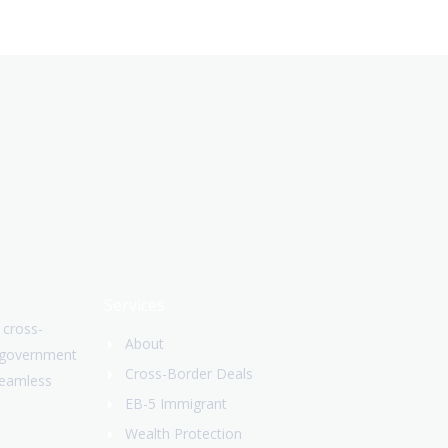
Services
 cross-
About
. government
Cross-Border Deals
Seamless
EB-5 Immigrant
Wealth Protection