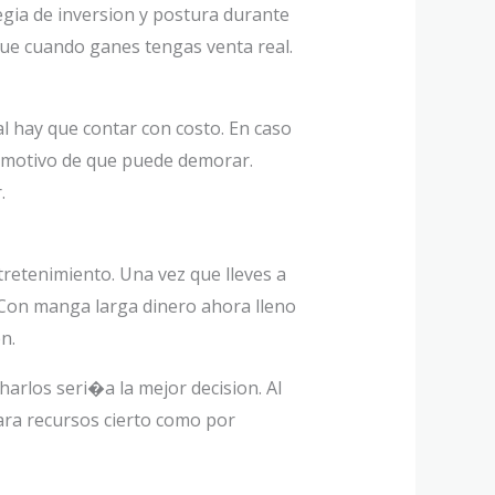
gia de inversion y postura durante
 que cuando ganes tengas venta real.
ual hay que contar con costo. En caso
r motivo de que puede demorar.
.
tretenimiento. Una vez que lleves a
. Con manga larga dinero ahora lleno
n.
arlos seri�a la mejor decision. Al
ara recursos cierto como por