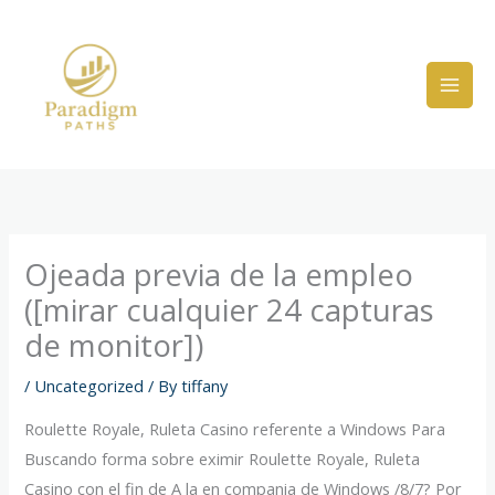
Skip
to
content
Ojeada previa de la empleo
([mirar cualquier 24 capturas
de monitor])
/
Uncategorized
/ By
tiffany
Roulette Royale, Ruleta Casino referente a Windows Para
Buscando forma sobre eximir Roulette Royale, Ruleta
Casino con el fin de A la en compania de Windows /8/7? Por