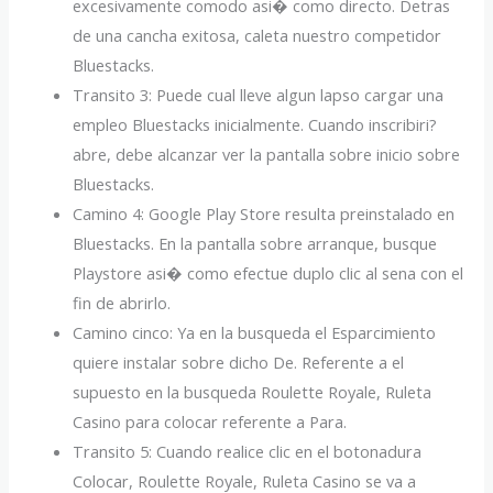
excesivamente comodo asi� como directo. Detras
de una cancha exitosa, caleta nuestro competidor
Bluestacks.
Transito 3: Puede cual lleve algun lapso cargar una
empleo Bluestacks inicialmente. Cuando inscribiri?
abre, debe alcanzar ver la pantalla sobre inicio sobre
Bluestacks.
Camino 4: Google Play Store resulta preinstalado en
Bluestacks. En la pantalla sobre arranque, busque
Playstore asi� como efectue duplo clic al sena con el
fin de abrirlo.
Camino cinco: Ya en la busqueda el Esparcimiento
quiere instalar sobre dicho De. Referente a el
supuesto en la busqueda Roulette Royale, Ruleta
Casino para colocar referente a Para.
Transito 5: Cuando realice clic en el botonadura
Colocar, Roulette Royale, Ruleta Casino se va a