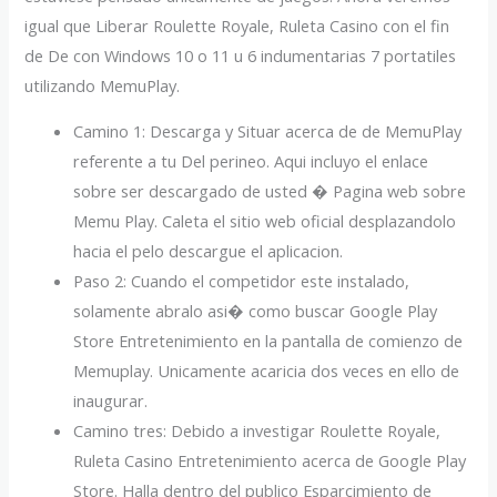
igual que Liberar Roulette Royale, Ruleta Casino con el fin
de De con Windows 10 o 11 u 6 indumentarias 7 portatiles
utilizando MemuPlay.
Camino 1: Descarga y Situar acerca de de MemuPlay
referente a tu Del perineo. Aqui incluyo el enlace
sobre ser descargado de usted � Pagina web sobre
Memu Play. Caleta el sitio web oficial desplazandolo
hacia el pelo descargue el aplicacion.
Paso 2: Cuando el competidor este instalado,
solamente abralo asi� como buscar Google Play
Store Entretenimiento en la pantalla de comienzo de
Memuplay. Unicamente acaricia dos veces en ello de
inaugurar.
Camino tres: Debido a investigar Roulette Royale,
Ruleta Casino Entretenimiento acerca de Google Play
Store. Halla dentro del publico Esparcimiento de