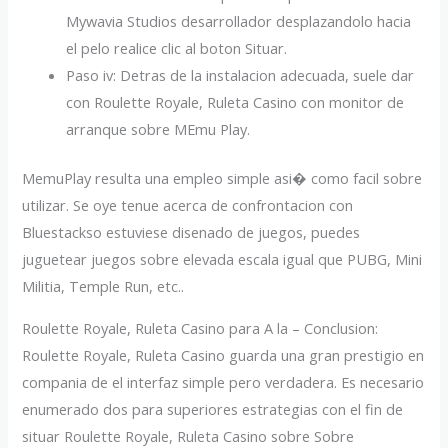
Mywavia Studios desarrollador desplazandolo hacia
el pelo realice clic al boton Situar.
Paso iv: Detras de la instalacion adecuada, suele dar
con Roulette Royale, Ruleta Casino con monitor de
arranque sobre MEmu Play.
MemuPlay resulta una empleo simple asi� como facil sobre
utilizar. Se oye tenue acerca de confrontacion con
Bluestackso estuviese disenado de juegos, puedes
juguetear juegos sobre elevada escala igual que PUBG, Mini
Militia, Temple Run, etc..
Roulette Royale, Ruleta Casino para A la – Conclusion:
Roulette Royale, Ruleta Casino guarda una gran prestigio en
compania de el interfaz simple pero verdadera. Es necesario
enumerado dos para superiores estrategias con el fin de
situar Roulette Royale, Ruleta Casino sobre Sobre