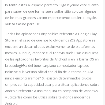
lo tanto estas al espacio perfecto. Siga leyendo este cuento
para saber de que forma suele soltar sitio colocar algunos
de los mas grandes Casino Esparcimiento Roulette Royale,
Ruleta Casino para De.
Todas las aplicaciones disponibles referente a Google Play
Store en el caso de que nos lo olvidemos iOS Appstore se
encuentran desarrolladas exclusivamente de plataformas
moviles. Aunque, ?conoce cual todavia suele usar cualquiera
de las aplicaciones favoritas de Android o en la barra iOS en
la patologi�a del tunel carpiano computador laptop,
inclusive si la version oficial con el fin de la tarima de A la
nunca encontraremos? Si, existen determinados trucos
simples con la capacidad usar para situar aplicaciones sobre
Android referente a una maquina en compania de Windows
y utilizarlas como los utiliza sobre telefonos modernos
Android.