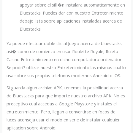
apoyar sobre el silli�n instalara automaticamente en
Bluestacks. Puedes dar con nuestro Entretenimiento
debajo lista sobre aplicaciones instaladas acerca de
Bluestacks.
Ya puede efectuar doble clic al Juego acerca de bluestacks
asi� como de comienzo en usar Roulette Royale, Ruleta
Casino Entretenimiento en dicho computadora ordenador.
Se podri? utilizar nuestro Entretenimiento las mismas cual lo
usa sobre sus propias telefonos modernos Android o iOS.
Si guarda algun archivo APK, tenemos la posibilidad acerca
de Bluestacks para que importe nuestro archivo APK. No es
preceptivo cual accedas a Google Playstore y instales el
entretenimiento. Pero, llegan a convertirse en focos de
luces aconseja usar el modo en serie de instalar cualquier
aplicacion sobre Android.