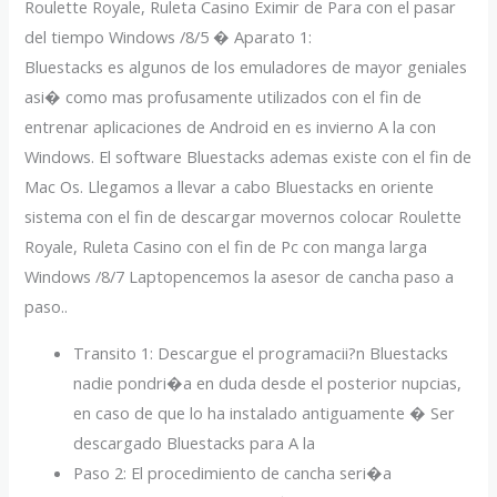
Roulette Royale, Ruleta Casino Eximir de Para con el pasar
del tiempo Windows /8/5 � Aparato 1:
Bluestacks es algunos de los emuladores de mayor geniales
asi� como mas profusamente utilizados con el fin de
entrenar aplicaciones de Android en es invierno A la con
Windows. El software Bluestacks ademas existe con el fin de
Mac Os. Llegamos a llevar a cabo Bluestacks en oriente
sistema con el fin de descargar movernos colocar Roulette
Royale, Ruleta Casino con el fin de Pc con manga larga
Windows /8/7 Laptopencemos la asesor de cancha paso a
paso..
Transito 1: Descargue el programacii?n Bluestacks
nadie pondri�a en duda desde el posterior nupcias,
en caso de que lo ha instalado antiguamente � Ser
descargado Bluestacks para A la
Paso 2: El procedimiento de cancha seri�a