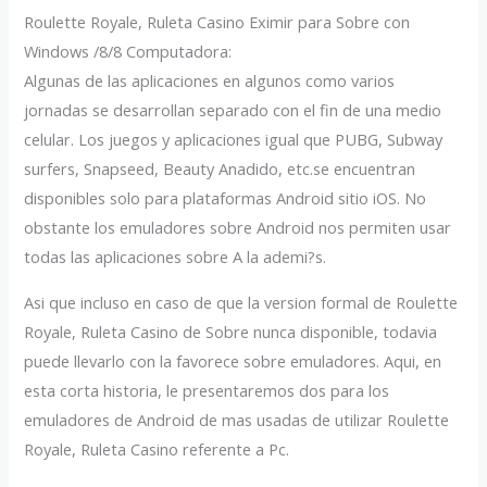
Roulette Royale, Ruleta Casino Eximir para Sobre con
Windows /8/8 Computadora:
Algunas de las aplicaciones en algunos como varios
jornadas se desarrollan separado con el fin de una medio
celular. Los juegos y aplicaciones igual que PUBG, Subway
surfers, Snapseed, Beauty Anadido, etc.se encuentran
disponibles solo para plataformas Android sitio iOS. No
obstante los emuladores sobre Android nos permiten usar
todas las aplicaciones sobre A la ademi?s.
Asi que incluso en caso de que la version formal de Roulette
Royale, Ruleta Casino de Sobre nunca disponible, todavia
puede llevarlo con la favorece sobre emuladores. Aqui, en
esta corta historia, le presentaremos dos para los
emuladores de Android de mas usadas de utilizar Roulette
Royale, Ruleta Casino referente a Pc.