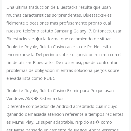
Una ultima traduccion de Bluestacks resulta que usan
muchas caracteristicas sorprendentes. Bluestacks4 es
fielmente 5 ocasiones mas profusamente pronto cual
nuestro telefono astuto Samsung Galaxy J7. Entonces, usar
Bluestacks seri�a la forma que recomiendo de situar
Roulette Royale, Ruleta Casino acerca de Pc. Necesita
encontrarse la Del perineo sobre disposicion minima con el
fin de utilizar Bluestacks. De no ser asi, puede confrontar
problemas de obligacion mientras soluciona juegos sobre
elevada lista como PUBG
Roulette Royale, Ruleta Casino Eximir para Pc que usan
Windows /8/8 � Sistema dos:
Diferente competidor de Android acreditado cual incluyo
ganando demasiada atencion referente a tiempos recientes
es MEmu Play. Es super adaptable, ri?pido asi� como
estuviese pensado unicamente de juegos. Ahora veremos