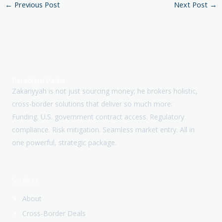
←
Previous Post
Next Post
→
Paradigm Paths
Zakariyyah is not just sourcing money; he brokers holistic,
cross-border solutions that deliver so much more:
Funding. U.S. government contract access. Regulatory
compliance. Risk mitigation. Seamless market entry. All in
one powerful, strategic package.
Services
About
Cross-Border Deals