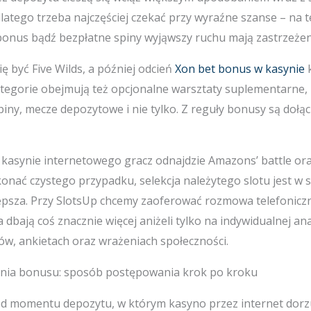
dlatego trzeba najczęściej czekać przy wyraźne szanse – na
nus bądź bezpłatne spiny wyjąwszy ruchu mają zastrzeżen
 być Five Wilds, a później odcień
Xon bet bonus w kasynie
k
egorie obejmują też opcjonalne warsztaty suplementarne, n
ny, mecze depozytowe i nie tylko. Z reguły bonusy są dołąc
 kasynie internetowego gracz odnajdzie Amazons’ battle o
nać czystego przypadku, selekcja należytego slotu jest w s
 lepsza. Przy SlotsUp chcemy zaoferować rozmowa telefoniczn
 dbają coś znacznie więcej aniżeli tylko na indywidualnej anal
w, ankietach oraz wrażeniach społeczności.
ania bonusu: sposób postępowania krok po kroku
d momentu depozytu, w którym kasyno przez internet dorzu