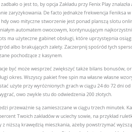
zadbało o jest to, by opcja Zakładu przy Fenix Play znalazła
nie zaryzykowania. De facto jednakże frekwencja Feniksa w
dy owo mityczne stworzenie jest ponad planszą slotu online.
niałym automatem owocowym, kontynuującym najkorzystniej
ots ma użyteczne gabinet obsługi, które uprzystępnia osiąg
ród albo brakujących zalety. Zaczerpnij spośród tych sper
ązane pochodzące z kasynem.
cje być może wesprzeć zwiększyć także bilans bonusów, ora
długi okres. Wszyscy pakiet free spin ma własne własne wzor
stać użyte przy wyróżnionych grach w ciągu 24 do 72 dni o
 wygrać, owo zwykle stu do odwiedzenia 200 złotych.
dzi przeważnie są zamieszczane w ciągu trzech minutek. K
y percent Twoich zakładów w uciechy sowie, na przykład rulet
y z niższą krawędzią mieszkania, ażeby powstrzymać wyższą