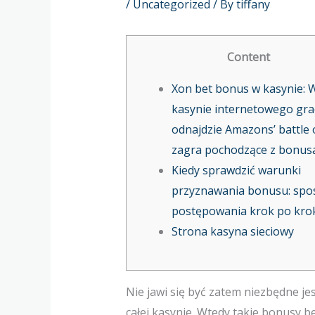
/
Uncategorized
/ By
tiffany
Content
Xon bet bonus w kasynie: 
kasynie internetowego gra
odnajdzie Amazons’ battle 
zagra pochodzące z bonus
Kiedy sprawdzić warunki
przyznawania bonusu: spo
postępowania krok po kro
Strona kasyna sieciowy
Nie jawi się być zatem niezbędne j
całej kasynie. Wtedy takie bonusy 