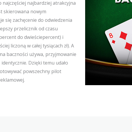
 najczęściej najbardziej atrakcyjna
est skierowana nowym
je się zachęcenie do odwiedzenia
pszy przelicznik od czasu
ercent do dwieściepercent) i
j liczoną w całej tysiącach zł). A
yna baczności używa, przyjmowanie
 identycznie. Dzięki temu udało
gotowywać powszechny pilot
reklamowej.