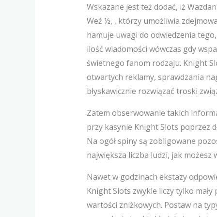
Wskazane jest też dodać, iż Wazdan 
Weź ½, , którzy umożliwia zdejmowa
hamuje uwagi do odwiedzenia tego, h
ilość wiadomości wówczas gdy wspa
świetnego fanom rodzaju. Knight Sl
otwartych reklamy, sprawdzania nag
błyskawicznie rozwiązać troski zwi
Zatem obserwowanie takich informa
przy kasynie Knight Slots poprzez 
Na ogół spiny są zobligowane pozo
największa liczba ludzi, jak możesz
Nawet w godzinach ekstazy odpowie
Knight Slots zwykle liczy tylko mał
wartości zniżkowych. Postaw na typ