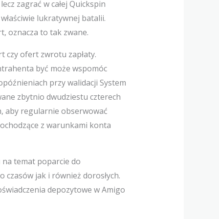
lecz zagrać w całej Quickspin
łaściwie lukratywnej batalii.
, oznacza to tak zwane.
 czy ofert zwrotu zapłaty.
ontrahenta być może wspomóc
opóźnieniach przy walidacji System
wane zbytnio dwudziestu czterech
h, aby regularnie obserwować
ę pochodzące z warunkami konta
i na temat poparcie do
 czasów jak i również dorosłych.
doświadczenia depozytowe w Amigo