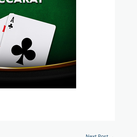
Next Post
→