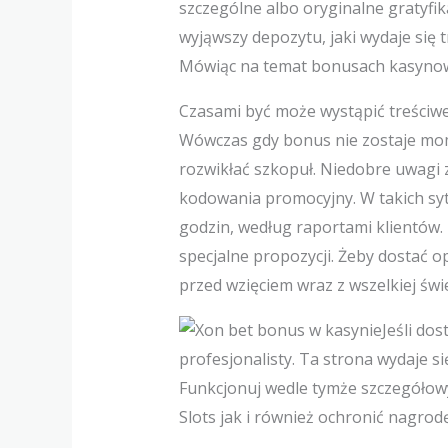
szczególne albo oryginalne gratyfik
wyjąwszy depozytu, jaki wydaje się 
Mówiąc na temat bonusach kasynowy
Czasami być może wystąpić treściwe 
Wówczas gdy bonus nie zostaje mo
rozwikłać szkopuł. Niedobre uwagi z
kodowania promocyjny. W takich syt
godzin, według raportami klientów.
specjalne propozycji. Żeby dostać 
przed wzięciem wraz z wszelkiej św
Jeśli do
profesjonalisty. Ta strona wydaje 
Funkcjonuj wedle tymże szczegóło
Slots jak i również ochronić nagrod