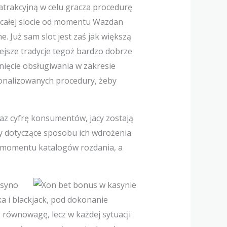
 atrakcyjną w celu gracza procedurę
 całej slocie od momentu Wazdan
 Już sam slot jest zaś jak większą
sze tradycje tegoż bardzo dobrze
nięcie obsługiwania w zakresie
sonalizowanych procedury, żeby
z cyfrę konsumentów, jacy zostają
y dotyczące sposobu ich wdrożenia.
d momentu katalogów rozdania, a
asyno
ka i blackjack, pod dokonanie
 równowagę, lecz w każdej sytuacji