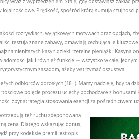
onicy wraz z wyprzedzeniem. Stale, gdy obstawiasz zakład 
y lojalnościowe. Prędkość, spośród którą sumują czujności 
 jakości rozrywkach, wyjątkowych motywach oraz opcjach, zby
aliści testują znane zabawy, omawiają cechująca je kluczowe 
jznamienitszych kasyn dzięki rzetelne pieniążki. Kasyna onl
iadomości jak i również funkcje — wszystko w całej jednym p
ą rygorystycznym zasadom, ażeby wstrzymać oszustwa.
żych odbiorców dorosłych (18+). Mamy nadzieję, hdy ta dział 
artościowe pojęcie procesu uciechy pochodzące z bonusami k
ości zbyt strategia stosowania esencji za pośrednictwem u
 potrzebują też ruchu zdeponowaną
lną cena. Dlatego wskazując bonus,
dź przy kodeksie premii jest opis