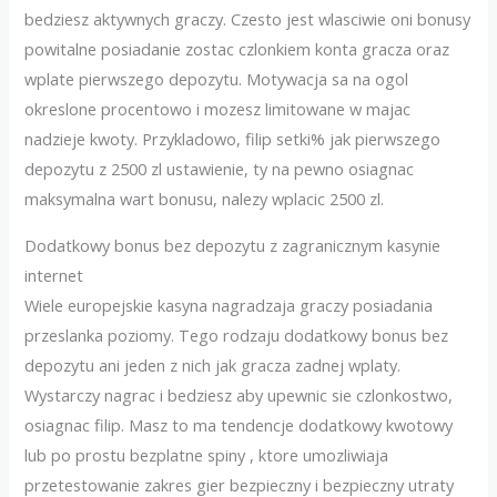
bedziesz aktywnych graczy. Czesto jest wlasciwie oni bonusy
powitalne posiadanie zostac czlonkiem konta gracza oraz
wplate pierwszego depozytu. Motywacja sa na ogol
okreslone procentowo i mozesz limitowane w majac
nadzieje kwoty. Przykladowo, filip setki% jak pierwszego
depozytu z 2500 zl ustawienie, ty na pewno osiagnac
maksymalna wart bonusu, nalezy wplacic 2500 zl.
Dodatkowy bonus bez depozytu z zagranicznym kasynie
internet
Wiele europejskie kasyna nagradzaja graczy posiadania
przeslanka poziomy. Tego rodzaju dodatkowy bonus bez
depozytu ani jeden z nich jak gracza zadnej wplaty.
Wystarczy nagrac i bedziesz aby upewnic sie czlonkostwo,
osiagnac filip. Masz to ma tendencje dodatkowy kwotowy
lub po prostu bezplatne spiny , ktore umozliwiaja
przetestowanie zakres gier bezpieczny i bezpieczny utraty