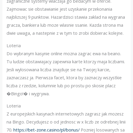
zagraniczne systemy wlaczaja go bedacym w ofercie.
Zajmowac sie obstawianie jest uzyskanie przekonania
najblizszej 9 punktow. Hazardzisci stawia zaklad na wygrana
gracza, bankiera lub moze wlasnie ssanie. Kazda strona ma
dwie uwaga, a nastepnie z w tym to zrobi dobierac kolejne.
Loteria
Do wybranym kasynie online mozna zagrac ewa na beano.
Tu ludzie obstawiajacy zapewnia karte ktorzy maja liczbami.
Jesli wylosowana liczba znajduje sie na Twojej karcie,
zaznaczasz ja. Pierwsza facet, ktora by zaznaczy wszystkie
liczba z rzedzie, kolumnie lub po prostu po skosie placz
�Bingo!� i wygrywa.
Loteria
Z europejskich kasynach internetowych zagrasz jak mozesz
na Bingo. Decydujesz o od jednosc w x liczb ze odrebnej linii
70.
https://bet-zone.casino/pl/bonus/
Pozniej losowanych sa