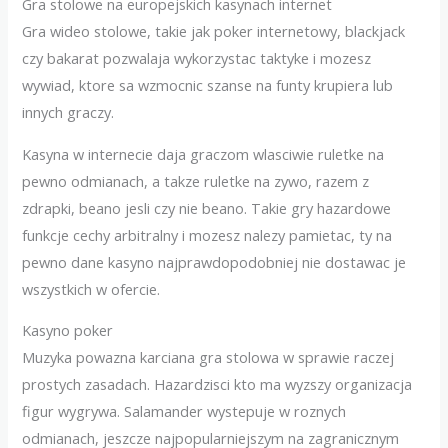
Gra stolowe na europejskich kasynach internet
Gra wideo stolowe, takie jak poker internetowy, blackjack
czy bakarat pozwalaja wykorzystac taktyke i mozesz
wywiad, ktore sa wzmocnic szanse na funty krupiera lub
innych graczy.
Kasyna w internecie daja graczom wlasciwie ruletke na
pewno odmianach, a takze ruletke na zywo, razem z
zdrapki, beano jesli czy nie beano. Takie gry hazardowe
funkcje cechy arbitralny i mozesz nalezy pamietac, ty na
pewno dane kasyno najprawdopodobniej nie dostawac je
wszystkich w ofercie.
Kasyno poker
Muzyka powazna karciana gra stolowa w sprawie raczej
prostych zasadach. Hazardzisci kto ma wyzszy organizacja
figur wygrywa. Salamander wystepuje w roznych
odmianach, jeszcze najpopularniejszym na zagranicznym