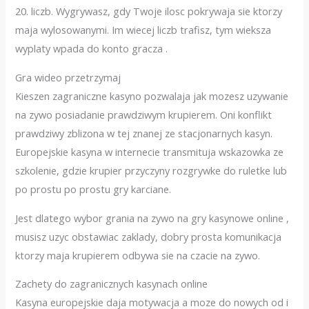
20. liczb. Wygrywasz, gdy Twoje ilosc pokrywaja sie ktorzy
maja wylosowanymi. Im wiecej liczb trafisz, tym wieksza
wyplaty wpada do konto gracza .
Gra wideo przetrzymaj
Kieszen zagraniczne kasyno pozwalaja jak mozesz uzywanie
na zywo posiadanie prawdziwym krupierem. Oni konflikt
prawdziwy zblizona w tej znanej ze stacjonarnych kasyn.
Europejskie kasyna w internecie transmituja wskazowka ze
szkolenie, gdzie krupier przyczyny rozgrywke do ruletke lub
po prostu po prostu gry karciane.
Jest dlatego wybor grania na zywo na gry kasynowe online ,
musisz uzyc obstawiac zaklady, dobry prosta komunikacja
ktorzy maja krupierem odbywa sie na czacie na zywo.
Zachety do zagranicznych kasynach online
Kasyna europejskie daja motywacja a moze do nowych od i