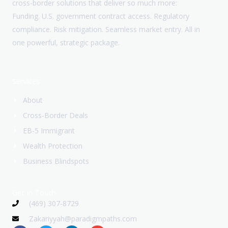
cross-border solutions that deliver so much more:
Funding. U.S. government contract access. Regulatory
compliance. Risk mitigation. Seamless market entry. All in
one powerful, strategic package.
Services
About
Cross-Border Deals
EB-5 Immigrant
Wealth Protection
Business Blindspots
Get In Touch
(469) 307-8729
Zakariyyah@paradigmpaths.com