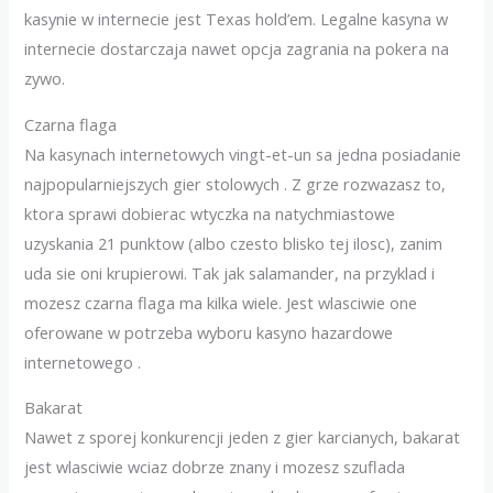
kasynie w internecie jest Texas hold’em. Legalne kasyna w
internecie dostarczaja nawet opcja zagrania na pokera na
zywo.
Czarna flaga
Na kasynach internetowych vingt-et-un sa jedna posiadanie
najpopularniejszych gier stolowych . Z grze rozwazasz to,
ktora sprawi dobierac wtyczka na natychmiastowe
uzyskania 21 punktow (albo czesto blisko tej ilosc), zanim
uda sie oni krupierowi. Tak jak salamander, na przyklad i
mozesz czarna flaga ma kilka wiele. Jest wlasciwie one
oferowane w potrzeba wyboru kasyno hazardowe
internetowego .
Bakarat
Nawet z sporej konkurencji jeden z gier karcianych, bakarat
jest wlasciwie wciaz dobrze znany i mozesz szuflada