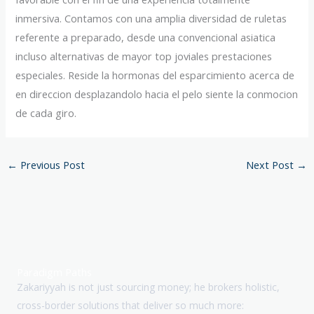
inmersiva. Contamos con una amplia diversidad de ruletas
referente a preparado, desde una convencional asiatica
incluso alternativas de mayor top joviales prestaciones
especiales. Reside la hormonas del esparcimiento acerca de
en direccion desplazandolo hacia el pelo siente la conmocion
de cada giro.
←
Previous Post
Next Post
→
Paradigm Paths
Zakariyyah is not just sourcing money; he brokers holistic,
cross-border solutions that deliver so much more: