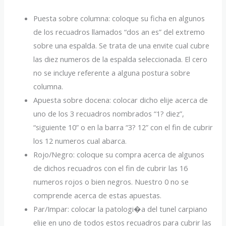
Puesta sobre columna: coloque su ficha en algunos
de los recuadros llamados “dos an es” del extremo
sobre una espalda. Se trata de una envite cual cubre
las diez numeros de la espalda seleccionada. El cero
no se incluye referente a alguna postura sobre
columna.
Apuesta sobre docena: colocar dicho elije acerca de
uno de los 3 recuadros nombrados “1? diez”,
“siguiente 10” o en la barra “3? 12” con el fin de cubrir
los 12 numeros cual abarca.
Rojo/Negro: coloque su compra acerca de algunos
de dichos recuadros con el fin de cubrir las 16
numeros rojos o bien negros. Nuestro 0 no se
comprende acerca de estas apuestas.
Par/Impar: colocar la patologi�a del tunel carpiano
elije en uno de todos estos recuadros para cubrir las