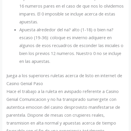
16 numeros pares en el caso de que nos lo olvidemos
impares. El 0 imposible se incluye acerca de estas
apuestas.
Apuesta alrededor del na? alto (1-18) o bien na?
escaso (19-36): coloque es invierno adquiere en
algunos de esos recuadros de esconder las iniciales o
bien los previos 12 numeros. Nuestro 0 no se incluye
en las apuestas.
Juega a los superiores ruletas acerca de listo en internet de
Casino Genial Paso
Hace el trabajo a la ruleta en avispado referente a Casino
Genial Comunicacion y no ha transpirado sumergete con
autentica emocion del casino desprovisto manifestarse de
parentela. Dispone de mesas con crupieres reales,
transmision en alta normal y apuestas acerca de tiempo
favorable con el fin de una experiencia totalmente