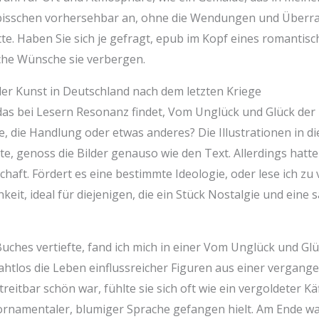
n bisschen vorhersehbar an, ohne die Wendungen und Überra
te. Haben Sie sich je gefragt, epub im Kopf eines romantis
he Wünsche sie verbergen.
r Kunst in Deutschland nach dem letzten Kriege
das bei Lesern Resonanz findet, Vom Unglück und Glück der
re, die Handlung oder etwas anderes? Die Illustrationen in d
ite, genoss die Bilder genauso wie den Text. Allerdings hatte
aft. Fördert es eine bestimmte Ideologie, oder lese ich zu 
keit, ideal für diejenigen, die ein Stück Nostalgie und ein
s Buches vertiefte, fand ich mich in einer Vom Unglück und G
nahtlos die Leben einflussreicher Figuren aus einer vergang
eitbar schön war, fühlte sie sich oft wie ein vergoldeter Kä
 ornamentaler, blumiger Sprache gefangen hielt. Am Ende wa