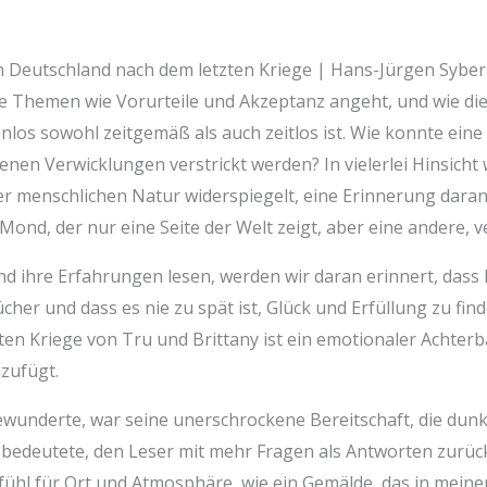
n Deutschland nach dem letzten Kriege | Hans-Jürgen Sybe
ge Themen wie Vorurteile und Akzeptanz angeht, und wie die
enlos sowohl zeitgemäß als auch zeitlos ist. Wie konnte eine
enen Verwicklungen verstrickt werden? In vielerlei Hinsicht 
menschlichen Natur widerspiegelt, eine Erinnerung daran, da
 Mond, der nur eine Seite der Welt zeigt, aber eine andere, 
 ihre Erfahrungen lesen, werden wir daran erinnert, dass Li
cher und dass es nie zu spät ist, Glück und Erfüllung zu fi
ten Kriege von Tru und Brittany ist ein emotionaler Achterb
zufügt.
wunderte, war seine unerschrockene Bereitschaft, die dun
bedeutete, den Leser mit mehr Fragen als Antworten zurück
efühl für Ort und Atmosphäre, wie ein Gemälde, das in mei