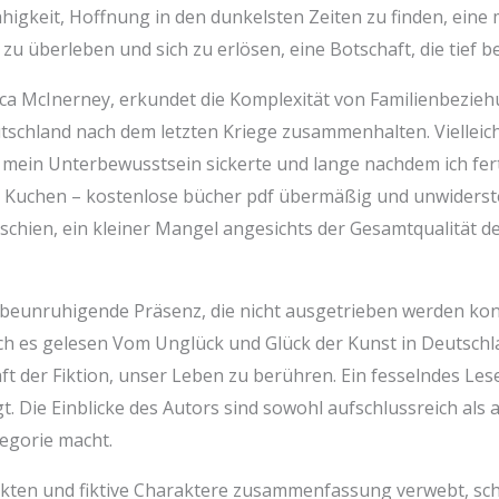
Fähigkeit, Hoffnung in den dunkelsten Zeiten zu finden, eine
zu überleben und sich zu erlösen, eine Botschaft, die tief b
ca McInerney, erkundet die Komplexität von Familienbezie
tschland nach dem letzten Kriege zusammenhalten. Vielleich
n mein Unterbewusstsein sickerte und lange nachdem ich fert
ger Kuchen – kostenlose bücher pdf übermäßig und unwiderst
schien, ein kleiner Mangel angesichts der Gesamtqualität d
ne beunruhigende Präsenz, die nicht ausgetrieben werden k
ich es gelesen Vom Unglück und Glück der Kunst in Deutschl
 der Fiktion, unser Leben zu berühren. Ein fesselndes Lese
. Die Einblicke des Autors sind sowohl aufschlussreich als 
egorie macht.
 Fakten und fiktive Charaktere zusammenfassung verwebt, sc