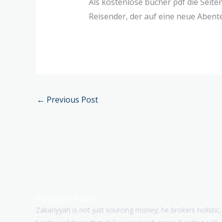
Als kostenlose bücher pdf die Seite
Reisender, der auf eine neue Abent
←
Previous Post
Paradigm Paths
Zakariyyah is not just sourcing money; he brokers holistic,