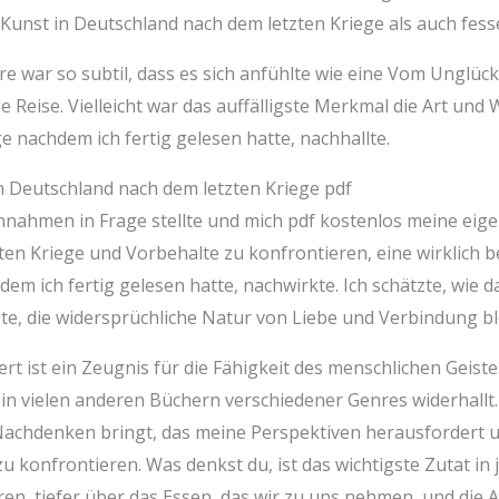
unst in Deutschland nach dem letzten Kriege als auch fessel
 war so subtil, dass es sich anfühlte wie eine Vom Unglück
Reise. Vielleicht war das auffälligste Merkmal die Art und W
 nachdem ich fertig gelesen hatte, nachhallte.
 Deutschland nach dem letzten Kriege pdf
Annahmen in Frage stellte und mich pdf kostenlos meine ei
ten Kriege und Vorbehalte zu konfrontieren, eine wirklich 
em ich fertig gelesen hatte, nachwirkte. Ich schätzte, wie 
e, die widersprüchliche Natur von Liebe und Verbindung bl
t ist ein Zeugnis für die Fähigkeit des menschlichen Geiste
 in vielen anderen Büchern verschiedener Genres widerhallt. Es
Nachdenken bringt, das meine Perspektiven herausfordert 
 konfrontieren. Was denkst du, ist das wichtigste Zutat in
en, tiefer über das Essen, das wir zu uns nehmen, und die Ar