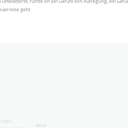
n umblätterte, fühlte ich ein Gefühl von Aufregung, ein Gefü
euerreise geht.
Services
 cross-
About