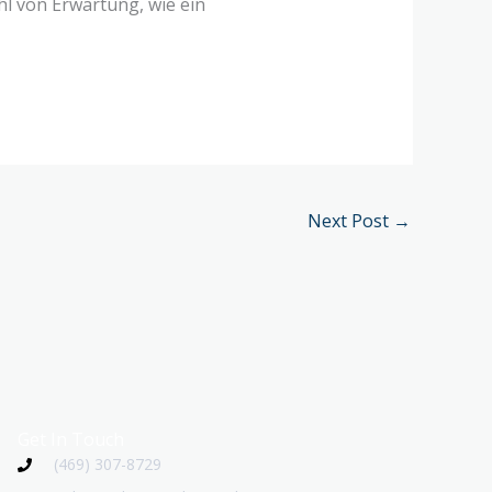
hl von Erwartung, wie ein
Next Post
→
Get In Touch
(469) 307-8729