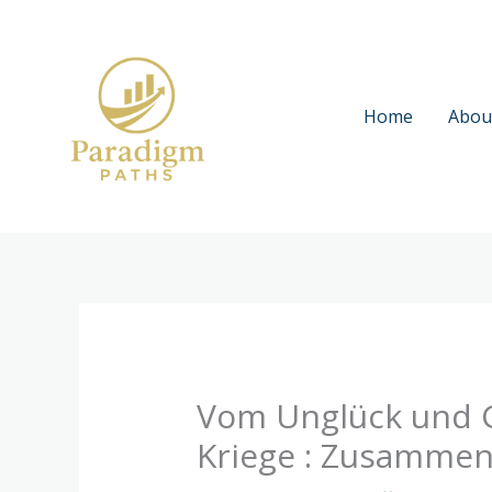
Skip
to
content
Home
Abou
Vom Unglück und G
Kriege : Zusamme