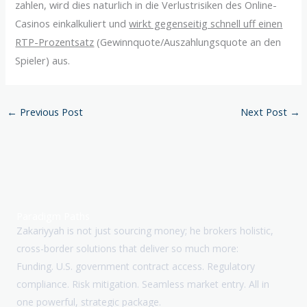
zahlen, wird dies naturlich in die Verlustrisiken des Online-
Casinos einkalkuliert und
wirkt gegenseitig schnell uff einen
RTP-Prozentsatz
(Gewinnquote/Auszahlungsquote an den
Spieler) aus.
←
Previous Post
Next Post
→
Paradigm Paths
Zakariyyah is not just sourcing money; he brokers holistic,
cross-border solutions that deliver so much more:
Funding. U.S. government contract access. Regulatory
compliance. Risk mitigation. Seamless market entry. All in
one powerful, strategic package.