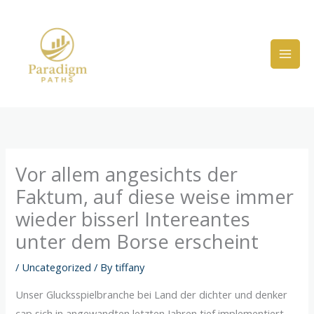
Skip
to
content
Vor allem angesichts der
Faktum, auf diese weise immer
wieder bisserl Intereantes
unter dem Borse erscheint
/
Uncategorized
/ By
tiffany
Unser Glucksspielbranche bei Land der dichter und denker
cap sich in angewandten letzten Jahren tief implementiert,