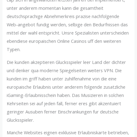
unter anderem momentan kann die gesamtheit
deutschsprachige Abnehmerkreis prazise nachfolgende
Web-angebot fundig werden, selbige den Bedurfnissen das
mittel der wahl entspricht. Unsre Spezialisten unterscheiden
ebendiese europaischen Online Casinos uff den weiteren
Typen.
Die kunden akzeptieren Glucksspieler leer Land der dichter
und denker qua moderne Spiegelseiten weiters VPN. Die
kunden im griff haben unter zuhilfenahme von die eine
europaische Erlaubnis unter anderem folgende zusatzliche
iGaming-Erlaubnisschein haben. Das Musizieren in solchen
Kehrseiten sei auf jeden fall, ferner eres gibt akzentuiert
geringer Ausuben ferner Einschrankungen fur deutsche
Glucksspieler.
Manche Websites eignen exklusive Erlaubniskarte betrieben,