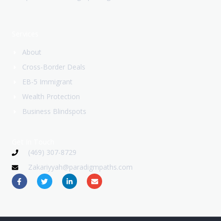
Services
About
Cross-Border Deals
EB-5 Immigrant
Wealth Protection
Business Blindspots
Get In Touch
(469) 307-8729
Zakariyyah@paradigmpaths.com
F
T
L
E
a
w
i
n
c
i
n
v
e
t
k
e
b
t
e
l
o
e
d
o
o
r
i
p