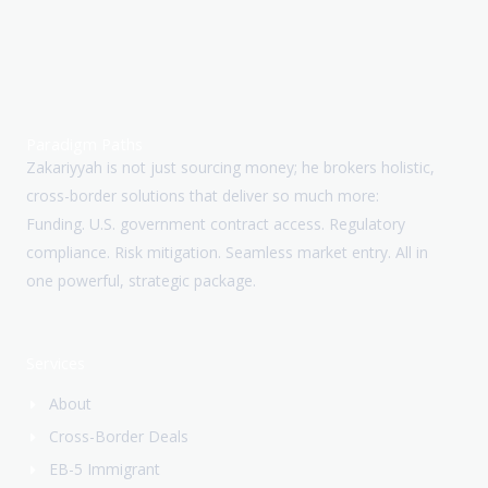
Paradigm Paths
Zakariyyah is not just sourcing money; he brokers holistic,
cross-border solutions that deliver so much more:
Funding. U.S. government contract access. Regulatory
compliance. Risk mitigation. Seamless market entry. All in
one powerful, strategic package.
Services
About
Cross-Border Deals
EB-5 Immigrant