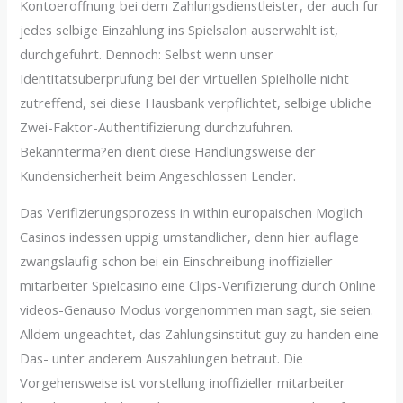
Kontoeroffnung bei dem Zahlungsdienstleister, der auch fur
jedes selbige Einzahlung ins Spielsalon auserwahlt ist,
durchgefuhrt. Dennoch: Selbst wenn unser
Identitatsuberprufung bei der virtuellen Spielholle nicht
zutreffend, sei diese Hausbank verpflichtet, selbige ubliche
Zwei-Faktor-Authentifizierung durchzufuhren.
Bekannterma?en dient diese Handlungsweise der
Kundensicherheit beim Angeschlossen Lender.
Das Verifizierungsprozess in within europaischen Moglich
Casinos indessen uppig umstandlicher, denn hier auflage
zwangslaufig schon bei ein Einschreibung inoffizieller
mitarbeiter Spielcasino eine Clips-Verifizierung durch Online
videos-Genauso Modus vorgenommen man sagt, sie seien.
Alldem ungeachtet, das Zahlungsinstitut guy zu handen eine
Das- unter anderem Auszahlungen betraut. Die
Vorgehensweise ist vorstellung inoffizieller mitarbeiter