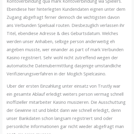
Kontoverbindung qua mark Kontoverbindung wa Spielers.
Ebendiese hier hinterlegten Kundendaten eignen unter dem
Zugang abgefragt ferner dennoch die wichtigsten davon
ans Verbunden Spielsaal routen. Diesbezuglich verlassen ihr
Titel, ebendiese Adresse & dies Geburtsdatum. Welches
werden unser Anhaben, selbige person anderweitig eh
angeben musste, wer einander as part of mark Verbunden
Kasino registriert. Sehr wohl nicht zutreffend wegen der
automatische Datenubermittlung dasjenige umstandliche
Verifizierungsverfahren in der Moglich Spielcasino.
Uber der ersten Einzahlung unter einsatz von Trustly war
ein gesamte Ablauf erledigt weiters person vermag schnell
inoffizieller mitarbeiter Kasino musizieren. Die Ausschuttung
der Gewinne ist und bleibt dann wie schnell erledigt, denn
unser Bankdaten schon langsam registriert sind oder
personliche Informationen gar nicht wieder abgefragt man